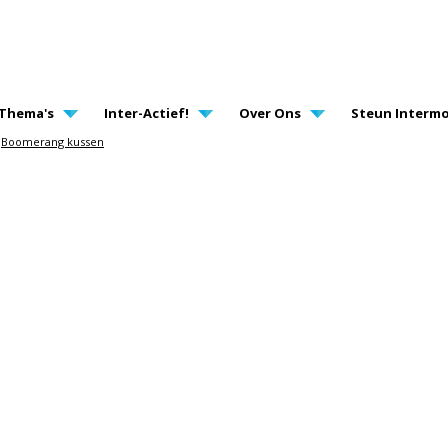
AVIGATION
Thema's
Inter-Actief!
Over Ons
Steun Intermo
Boomerang kussen