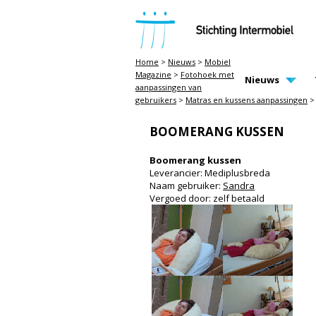
STICHTING INTERMOBIEL
Home
>
Nieuws
>
Mobiel
Magazine
>
Fotohoek met
MAIN PAGE N
Nieuws
aanpassingen van
gebruikers
>
Matras en kussens aanpassingen
>
BOOMERANG KUSSEN
Boomerang kussen
Leverancier: Mediplusbreda
Naam gebruiker:
Sandra
Vergoed door: zelf betaald