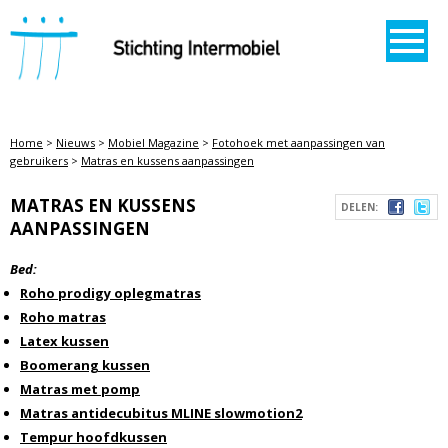
STICHTING INTERMOBIEL
Home
>
Nieuws
>
Mobiel Magazine
>
Fotohoek met aanpassingen van
gebruikers
>
Matras en kussens aanpassingen
MATRAS EN KUSSENS
DELEN:
AANPASSINGEN
Bed:
Roho prodigy oplegmatras
Roho matras
Latex kussen
Boomerang kussen
Matras met pomp
Matras antidecubitus MLINE slowmotion2
Tempur hoofdkussen