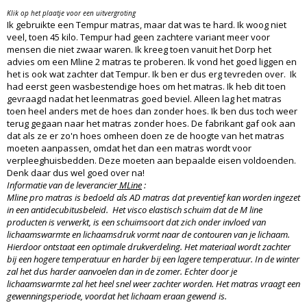
Klik op het plaatje voor een uitvergroting
Ik gebruikte een Tempur matras, maar dat was te hard. Ik woog niet
veel, toen 45 kilo. Tempur had geen zachtere variant meer voor
mensen die niet zwaar waren. Ik kreeg toen vanuit het Dorp het
advies om een Mline 2 matras te proberen. Ik vond het goed liggen en
het is ook wat zachter dat Tempur. Ik ben er dus erg tevreden over. Ik
had eerst geen wasbestendige hoes om het matras. Ik heb dit toen
gevraagd nadat het leenmatras goed beviel. Alleen lag het matras
toen heel anders met de hoes dan zonder hoes. Ik ben dus toch weer
terug gegaan naar het matras zonder hoes. De fabrikant gaf ook aan
dat als ze er zo'n hoes omheen doen ze de hoogte van het matras
moeten aanpassen, omdat het dan een matras wordt voor
verpleeghuisbedden. Deze moeten aan bepaalde eisen voldoenden.
Denk daar dus wel goed over na!
Informatie van de leverancier
MLine
:
Mline pro matras is bedoeld als AD matras dat preventief kan worden ingezet
in een antidecubitusbeleid. Het visco elastisch schuim dat de M line
producten is verwerkt, is een schuimsoort dat zich onder invloed van
lichaamswarmte en lichaamsdruk vormt naar de contouren van je lichaam.
Hierdoor ontstaat een optimale drukverdeling. Het materiaal wordt zachter
bij een hogere temperatuur en harder bij een lagere temperatuur. In de winter
zal het dus harder aanvoelen dan in de zomer. Echter door je
lichaamswarmte zal het heel snel weer zachter worden. Het matras vraagt een
gewenningsperiode, voordat het lichaam eraan gewend is.