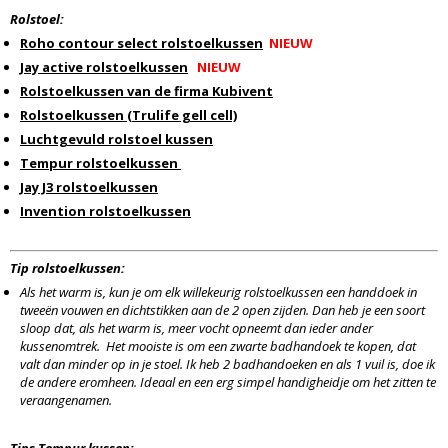
Rolstoel:
Roho contour select rolstoelkussen
NIEUW
Jay active rolstoelkussen
NIEUW
Rolstoelkussen van de firma Kubivent
Rolstoelkussen (Trulife gell cell)
Luchtgevuld rolstoel kussen
Tempur rolstoelkussen
Jay J3 rolstoelkussen
Invention rolstoelkussen
Tip rolstoelkussen:
Als het warm is, kun je om elk willekeurig rolstoelkussen een handdoek in
tweeën vouwen en dichtstikken aan de 2 open zijden. Dan heb je een soort
sloop dat, als het warm is, meer vocht opneemt dan ieder ander
kussenomtrek. Het mooiste is om een zwarte badhandoek te kopen, dat
valt dan minder op in je stoel. Ik heb 2 badhandoeken en als 1 vuil is, doe ik
de andere eromheen. Ideaal en een erg simpel handigheidje om het zitten te
veraangenamen.
Tips Tempur kussen: