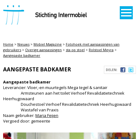
STICHTING INTERMOBIEL
Home
>
Nieuws
>
Mobiel Magazine
>
Fotohoek met aanpassingen van
gebruikers
>
Overige aanpassingen
>
sta op stoel
>
Rolstoel Meyra
>
Aangepaste badkamer
AANGEPASTE BADKAMER
DELEN:
Aangepaste badkamer
Leverancier: Vloer,-en muurtegels Mega tegel & sanitair
Armsteunen aan het toilet Verhoef Revalidatietechniek
Heerhugowaard
Douchestoel Verhoef Revalidatietechniek Heerhugowaard
Wastafel van Praxis
Naam gebruiker:
Marja Feijen
Vergoed door: gemeente