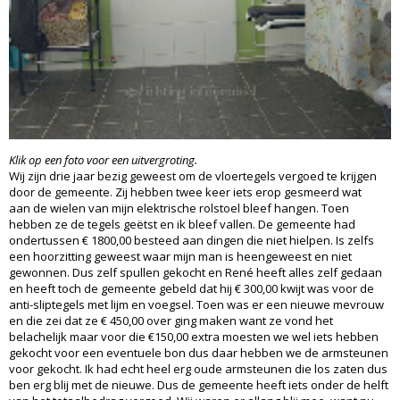
Klik op een foto voor een uitvergroting.
Wij zijn drie jaar bezig geweest om de vloertegels vergoed te krijgen
door de gemeente. Zij hebben twee keer iets erop gesmeerd wat
aan de wielen van mijn elektrische rolstoel bleef hangen. Toen
hebben ze de tegels geëtst en ik bleef vallen. De gemeente had
ondertussen € 1800,00 besteed aan dingen die niet hielpen. Is zelfs
een hoorzitting geweest waar mijn man is heengeweest en niet
gewonnen. Dus zelf spullen gekocht en René heeft alles zelf gedaan
en heeft toch de gemeente gebeld dat hij € 300,00 kwijt was voor de
anti-sliptegels met lijm en voegsel. Toen was er een nieuwe mevrouw
en die zei dat ze € 450,00 over ging maken want ze vond het
belachelijk maar voor die €150,00 extra moesten we wel iets hebben
gekocht voor een eventuele bon dus daar hebben we de armsteunen
voor gekocht. Ik had echt heel erg oude armsteunen die los zaten dus
ben erg blij met de nieuwe. Dus de gemeente heeft iets onder de helft