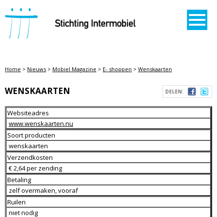
STICHTING INTERMOBIEL
Home
>
Nieuws
>
Mobiel Magazine
>
E- shoppen
>
Wenskaarten
WENSKAARTEN
DELEN:
Websiteadres
www.wenskaarten.nu
Soort producten
wenskaarten
Verzendkosten
€ 2,64 per zending
Betaling
zelf overmaken, vooraf
Ruilen
niet nodig