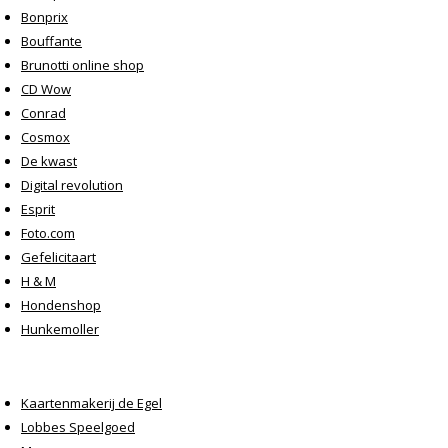
Bonprix
Bouffante
Brunotti online shop
CD Wow
Conrad
Cosmox
De kwast
Digital revolution
Esprit
Foto.com
Gefelicitaart
H & M
Hondenshop
Hunkemoller
Kaartenmakerij de Egel
Lobbes Speelgoed