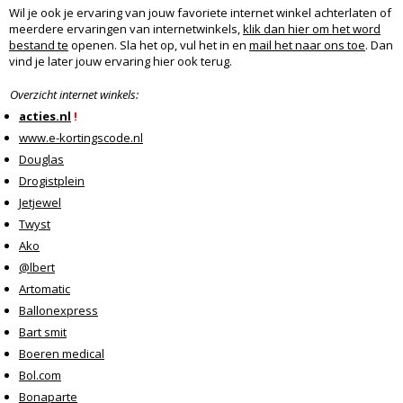
Wil je ook je ervaring van jouw favoriete internet winkel achterlaten of
meerdere ervaringen van internetwinkels,
klik dan hier om het word
bestand te
openen. Sla het op, vul het in en
mail het naar ons toe
. Dan
vind je later jouw ervaring hier ook terug.
Overzicht internet winkels:
acties.nl
!
www.e-kortingscode.nl
Douglas
Drogistplein
Jetjewel
Twyst
Ako
@lbert
Artomatic
Ballonexpress
Bart smit
Boeren medical
Bol.com
Bonaparte