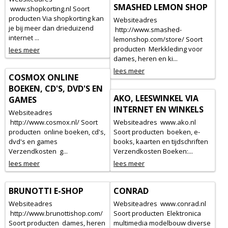
SMASHED LEMON SHOP
www.shopkorting.nl Soort
producten Via shopkorting kan
Websiteadres
je bij meer dan drieduizend
http://www.smashed-
internet ...
lemonshop.com/store/ Soort
producten Merkkleding voor
lees meer
dames, heren en ki...
lees meer
COSMOX ONLINE
BOEKEN, CD'S, DVD'S EN
AKO, LEESWINKEL VIA
GAMES
INTERNET EN WINKELS
Websiteadres
http://www.cosmox.nl/ Soort
Websiteadres www.ako.nl
producten online boeken, cd's,
Soort producten boeken, e-
dvd's en games
books, kaarten en tijdschriften
Verzendkosten g...
Verzendkosten Boeken:...
lees meer
lees meer
BRUNOTTI E-SHOP
CONRAD
Websiteadres
Websiteadres www.conrad.nl
http://www.brunottishop.com/
Soort producten Elektronica
Soort producten dames, heren
multimedia modelbouw diverse