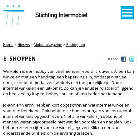
STICHTING INTERMOBIEL
Home
>
Nieuws
>
Mobiel Magazine
>
E- shoppen
E- SHOPPEN
DELEN:
Winkelen is een hobby van veel mensen, vooral vrouwen. Alleen kan
winkelen met een handicap een beperking zijn, omdat je niet veel
energie hebt of omdat veel winkels niet toegankelijk zijn. Dan is
internet winkelen een uitkomst. Zo kan je vanuit je rolstoel of liggend
op bed kleding kopen, hobby spullen of een kado voor iemand.
Jo-ann
en
Veroni
hebben kort opgeschreven wat internet winkelen
voor hen betekend. Ook hebben ze hun ervaringen van een aantal
internet winkels opgeschreven. Niet alle winkels zijn bekend of
mensen weten bijvoorbeeld niet wat de voordelen en nadelen. Ook
hebben ze een cijfer voor de winkel gegeven. Klik op een van
onderstaande winkels om de ervaring te lezen.