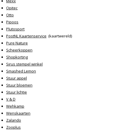
Mexx
Opitec
Otto
Pipoos
Plutosport
PostNL Kaartenservice
(kaartwereld)
Pure Nature
Scheerkoppen
Shopkorting
Sirus stempel winkel
Smashed Lemon
Stuur appel
Stuur bloemen
Stuur lichtje
V & D
Wehkamp
Wenskaarten
Zalando
Zooplus