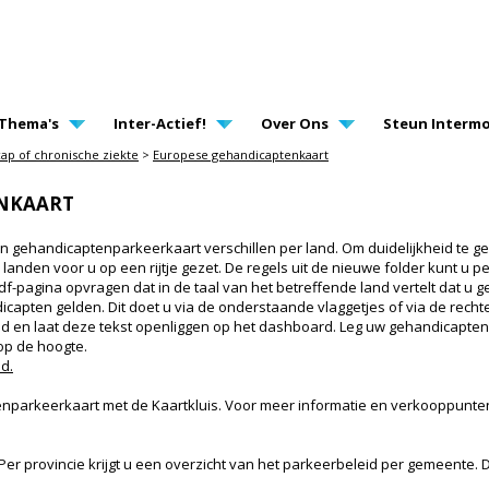
AVIGATION
Thema's
Inter-Actief!
Over Ons
Steun Intermo
ap of chronische ziekte
>
Europese gehandicaptenkaart
ENKAART
 gehandicaptenparkeerkaart verschillen per land. Om duidelijkheid te g
anden voor u op een rijtje gezet. De regels uit de nieuwe folder kunt u pe
pdf-pagina opvragen dat in de taal van het betreffende land vertelt dat u 
icapten gelden. Dit doet u via de onderstaande vlaggetjes of via de rechte
land en laat deze tekst openliggen op het dashboard. Leg uw gehandicapte
op de hoogte.
nd.
nparkeerkaart met de Kaartkluis. Voor meer informatie en verkooppunte
 Per provincie krijgt u een overzicht van het parkeerbeleid per gemeente. 