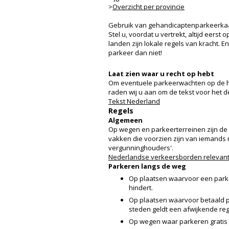
>
Overzicht per provincie
Gebruik van gehandicaptenparkeerkaa
Stel u, voordat u vertrekt, altijd eers
landen zijn lokale regels van kracht. E
parkeer dan niet!
Laat zien waar u recht op hebt
Om eventuele parkeerwachten op de hoo
raden wij u aan om de tekst voor het 
Tekst Nederland
Regels
Algemeen
Op wegen en parkeerterreinen zijn de
vakken die voorzien zijn van iemands
vergunninghouders'.
Nederlandse verkeersborden relevant
Parkeren langs de weg
Op plaatsen waarvoor een parke
hindert.
Op plaatsen waarvoor betaald pa
steden geldt een afwijkende regel
Op wegen waar parkeren gratis 