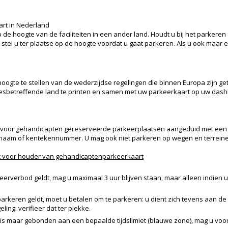
rt in Nederland
t op de hoogte van de faciliteiten in een ander land. Houdt u bij het parker
n stel u ter plaatse op de hoogte voordat u gaat parkeren. Als u ook maar e
gte te stellen van de wederzijdse regelingen die binnen Europa zijn get
desbetreffende land te printen en samen met uw parkeerkaart op uw dash
 voor gehandicapten gereserveerde parkeerplaatsen aangeduid met een r
 naam of kentekennummer. U mag ook niet parkeren op wegen en terreine
 voor houder van gehandicaptenparkeerkaart
erverbod geldt, mag u maximaal 3 uur blijven staan, maar alleen indien 
rkeren geldt, moet u betalen om te parkeren: u dient zich tevens aan de t
ing: verifieer dat ter plekke.
is maar gebonden aan een bepaalde tijdslimiet (blauwe zone), mag u voor