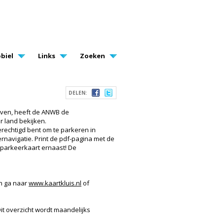
biel
Links
Zoeken
DELEN:
even, heeft de ANWB de
r land bekijken.
gerechtigd bent om te parkeren in
rnavigatie. Print de pdf-pagina met de
nparkeerkaart ernaast! De
n ga naar
www.kaartkluis.nl
of
Dit overzicht wordt maandelijks