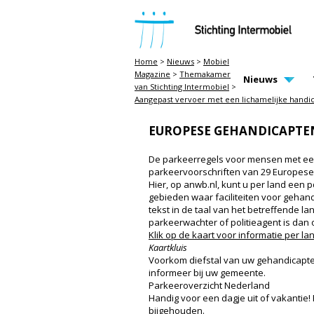
STICHTING INTERMOBIEL
Home
>
Nieuws
>
Mobiel
Magazine
>
Themakamer
MAIN PAGE N
Nieuws
van Stichting Intermobiel
>
Aangepast vervoer met een lichamelijke handic
EUROPESE GEHANDICAPT
De parkeerregels voor mensen met een
parkeervoorschriften van 29 Europese l
Hier, op anwb.nl, kunt u per land een 
gebieden waar faciliteiten voor gehand
tekst in de taal van het betreffende 
parkeerwachter of politieagent is dan 
Klik op de kaart voor informatie per la
Kaartkluis
Voorkom diefstal van uw gehandicapte
informeer bij uw gemeente.
Parkeeroverzicht Nederland
Handig voor een dagje uit of vakantie!
bijgehouden.