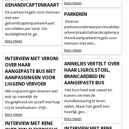
lees meer
GEHANDICAPTENKAART
De parkeerregels voor mensen
PARKEREN
met een
Diverse
gehandicaptenparkeerkaart
parkeeronderwerpen:Invalidep
verschillen per land. Om
arkeerplaatsGehandicaptenpa
duidelijkheid te ge...
rkeerkaartparkeerregels voor
lees meer
mensen met een...
lees meer
INTERVIEW MET VERONI
ANNELIES VERTELT OVER
OVER HAAR
HAAR LIGROLSTOEL,
AANGEPASTE BUS MET
BRANCARDBED EN
AANPASSINGEN VOOR
AANGEPASTE BUS
LIGGEND VERVOER
'Het kost heel wat zweet en
Alle inspanningen leveren wel
tranen om met de
wat op namelijk de
mondbesturing te leren
mogelijkheid om jezelf met hulp
rijden. Maar het geeft een
vrij te verplaatsen. Vrijh...
heerlijk gev...
lees meer
lees meer
INTERVIEW MET RENE
INTERVIEW MET RENE