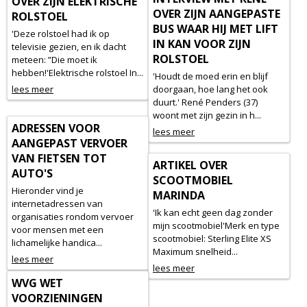
OVER ZIJN ELEKTRISCHE
OVER ZIJN AANGEPASTE
ROLSTOEL
BUS WAAR HIJ MET LIFT
'Deze rolstoel had ik op
IN KAN VOOR ZIJN
televisie gezien, en ik dacht
ROLSTOEL
meteen: ”Die moet ik
hebben!'Elektrische rolstoel In...
'Houdt de moed erin en blijf
lees meer
doorgaan, hoe lang het ook
duurt.' René Penders (37)
woont met zijn gezin in h...
ADRESSEN VOOR
lees meer
AANGEPAST VERVOER
VAN FIETSEN TOT
ARTIKEL OVER
AUTO'S
SCOOTMOBIEL
Hieronder vind je
MARINDA
internetadressen van
'Ik kan echt geen dag zonder
organisaties rondom vervoer
mijn scootmobiel'Merk en type
voor mensen met een
scootmobiel: Sterling Elite XS
lichamelijke handica...
Maximum snelheid...
lees meer
lees meer
WVG WET
VOORZIENINGEN