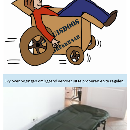
Evy over pogingen om liggend vervoer uit te proberen en te regelen.