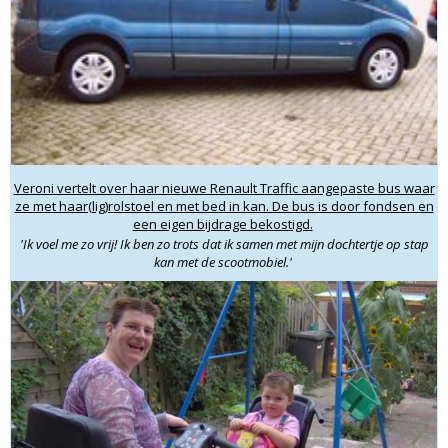
Veroni vertelt over haar nieuwe Renault Traffic aangepaste bus waar
ze met haar(lig)rolstoel en met bed in kan. De bus is door fondsen en
een eigen bijdrage bekostigd.
'Ik voel me zo vrij! Ik ben zo trots dat ik samen met mijn dochtertje op stap
kan met de scootmobiel.'