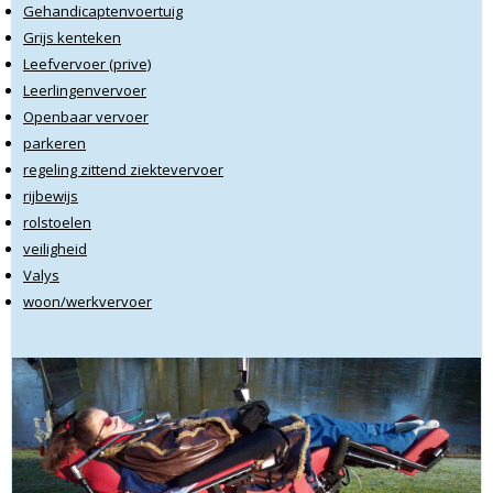
Gehandicaptenvoertuig
Grijs kenteken
Leefvervoer (prive)
Leerlingenvervoer
Openbaar vervoer
parkeren
regeling zittend ziektevervoer
rijbewijs
rolstoelen
veiligheid
Valys
woon/werkvervoer