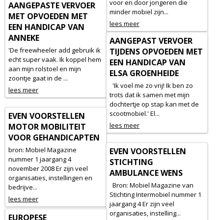
voor en door jongeren die
AANGEPASTE VERVOER
minder mobiel zijn...
MET OPVOEDEN MET
lees meer
EEN HANDICAP VAN
ANNEKE
AANGEPAST VERVOER
'De freewheeler add gebruik ik
TIJDENS OPVOEDEN MET
echt super vaak. Ik koppel hem
EEN HANDICAP VAN
aan mijn rolstoel en mijn
ELSA GROENHEIDE
zoontje gaat in de ...
'Ik voel me zo vrij! Ik ben zo
lees meer
trots dat ik samen met mijn
dochtertje op stap kan met de
scootmobiel.' El...
EVEN VOORSTELLEN
lees meer
MOTOR MOBILITEIT
VOOR GEHANDICAPTEN
bron: Mobiel Magazine
EVEN VOORSTELLEN
nummer 1 jaargang 4
STICHTING
november 2008 Er zijn veel
AMBULANCE WENS
organisaties, instellingen en
Bron: Mobiel Magazine van
bedrijve...
Stichting Intermobiel nummer 1
lees meer
jaargang 4 Er zijn veel
organisaties, instelling...
EUROPESE