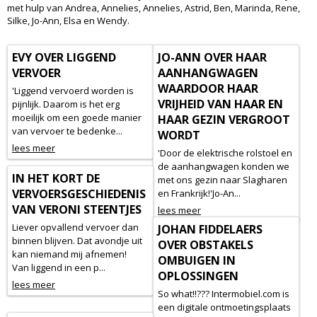
met hulp van Andrea, Annelies, Annelies, Astrid, Ben, Marinda, Rene,
Silke, Jo-Ann, Elsa en Wendy.
EVY OVER LIGGEND
JO-ANN OVER HAAR
VERVOER
AANHANGWAGEN
WAARDOOR HAAR
'Liggend vervoerd worden is
VRIJHEID VAN HAAR EN
pijnlijk. Daarom is het erg
moeilijk om een goede manier
HAAR GEZIN VERGROOT
van vervoer te bedenke...
WORDT
lees meer
'Door de elektrische rolstoel en
de aanhangwagen konden we
IN HET KORT DE
met ons gezin naar Slagharen
VERVOERSGESCHIEDENIS
en Frankrijk!'Jo-An...
VAN VERONI STEENTJES
lees meer
Liever opvallend vervoer dan
JOHAN FIDDELAERS
binnen blijven. Dat avondje uit
OVER OBSTAKELS
kan niemand mij afnemen!
OMBUIGEN IN
Van liggend in een p...
OPLOSSINGEN
lees meer
So what!!??? Intermobiel.com is
een digitale ontmoetingsplaats