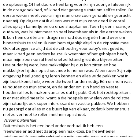
de oplossing. Of het duurde heel lang voor ik mijn zoontje fatsoenlijk
in de draagdoek had, of ik had niet genoeg ruimte om zelf te rollen. De
eerste weken heeft vooral mijn man onze zoon gehaald en gebracht
naar mij. Op dagen dat ik alleen was met mijn zoon deed ik vooral
alles op zijn kamertje en op onze slaapkamer. Toen hij een maandje
oud was, was hij niet meer zo heel kwetsbaar als in die eerste weken.
Ik kon hem op één arm dragen en had dus nog één hand over om
binnenshuis te rollen. Ik nam hem eigenlijk altijd in de zitpositie mee.
Ook al zeggen ze altijd dat de zithouding voor baby’s niet goed is,
maar ik had geen andere keuze. Ik weet niet of het geholpen heeft,
maar mijn zoon kon al heel snel zelfstandig rechtop blijven zitten.
Hoe ouder hij werd, hoe makkelijker hij dus kon zitten en hoe
makkelijker hij dus op schoot mee te nemen was. Alleen toen Stijn zijn
omgeving heel goed ging leren kennen en alles wilde pakken wat in
zijn buurt komt, heb je weer die twee handen nodig. Eén om hem vast
te houden op mijn schoot, en de ander om zijn handjes vast te
houden of los te maken van alles dat hij pakt. Ook het rechtop zitten,
is er niet altijd meer bij, want ja die hoepels en wielen van de rolstoel
zijn natuurlijk ook super interessant om vast te pakken. We hebben
nu gezorgd dat alles in de buurt ligt van elkaar, zodat ik binnenshuis
niet zo ver hoef te rollen met hem op schoot.
Vervoer buitenshuis
Buitenshuis is het een heel ander verhaal. Ik heb een
freewheeler add
met daarop een maxi-cosi. De freewheeler
add koppel ik aan mijn rolstoel en mijn zoontje gaat in de maxi-cosi zo