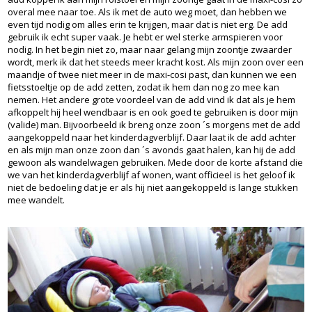
overal mee naar toe. Als ik met de auto weg moet, dan hebben we
even tijd nodig om alles erin te krijgen, maar dat is niet erg. De add
gebruik ik echt super vaak. Je hebt er wel sterke armspieren voor
nodig. In het begin niet zo, maar naar gelang mijn zoontje zwaarder
wordt, merk ik dat het steeds meer kracht kost. Als mijn zoon over een
maandje of twee niet meer in de maxi-cosi past, dan kunnen we een
fietsstoeltje op de add zetten, zodat ik hem dan nog zo mee kan
nemen. Het andere grote voordeel van de add vind ik dat als je hem
afkoppelt hij heel wendbaar is en ook goed te gebruiken is door mijn
(valide) man. Bijvoorbeeld ik breng onze zoon ´s morgens met de add
aangekoppeld naar het kinderdagverblijf. Daar laat ik de add achter
en als mijn man onze zoon dan ´s avonds gaat halen, kan hij de add
gewoon als wandelwagen gebruiken. Mede door de korte afstand die
we van het kinderdagverblijf af wonen, want officieel is het geloof ik
niet de bedoeling dat je er als hij niet aangekoppeld is lange stukken
mee wandelt.