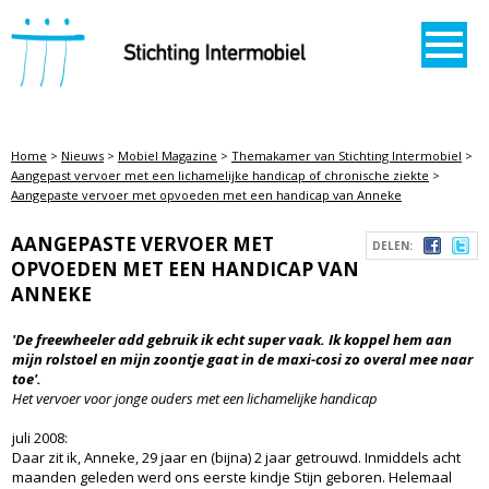
STICHTING INTERMOBIEL
Home
>
Nieuws
>
Mobiel Magazine
>
Themakamer van Stichting Intermobiel
>
Aangepast vervoer met een lichamelijke handicap of chronische ziekte
>
Aangepaste vervoer met opvoeden met een handicap van Anneke
AANGEPASTE VERVOER MET
DELEN:
OPVOEDEN MET EEN HANDICAP VAN
ANNEKE
'De freewheeler add gebruik ik echt super vaak. Ik koppel hem aan
mijn rolstoel en mijn zoontje gaat in de maxi-cosi zo overal mee naar
toe'.
Het vervoer voor jonge ouders met een lichamelijke handicap
juli 2008:
Daar zit ik, Anneke, 29 jaar en (bijna) 2 jaar getrouwd. Inmiddels acht
maanden geleden werd ons eerste kindje Stijn geboren. Helemaal