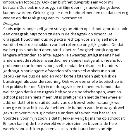
ombouwen tot buggy. Ook dan blijft het duwprobleem voor mij
bestaan. Dus ook in de buggy zal Stijn door mij nauwelijks geduwd
kunnen worden. Gelukkig zijn er een heleboel mensen die dat niet erg
vinden en die taak graag van mij overnemen.
Draagzak
Sinds mijn zoontje zelf goed stevig kan zitten op schoot gebruik ik ook
een draagzak. Mijn zoon zit dan in de draagzak op schoot. De
draagzak houdt hem dus nog extra rechtop voor als hij zelf moe
wordt of voor de schokken van het rollen op ongelijk gebied. Omdat
we het pas sinds kort doen, vind ik het zelf nog behoorlijk eng om
langere afstanden zo af te leggen. Je zwaartepunt ligt ineens heel
anders met de rolstoel waardoor een kleine rustige afrit ineens tot
problemen kan komen voor jezelf, omdat de rolstoel zich anders
gedraagt. Voor langere afstanden of voor veel winkels in en uit
gebruiken we dus de add en voor korte afstanden gebruik ik de
buikdrager als zitondersteuning. Ook voor een snelle boodschap is
het praktischer om Stijn in de draagzak mee te nemen. Ik moet dan
wel zorgen dat ik een rugzak heb voor de boodschappen, want op
schoot past dan niets meer. Dit is prettiger dan met de freewheeler
add, omdat het in en uit de auto van de freewheeler natuurlijk wel
energie en kracht kost. We hebben de banden van de draagzak wel
gekruist over mijn rug, omdat ze anders afzakten met het rollen.
Voordeel voor mijn zoon is dat hij lekker veilig bij mama op schoot zit.
En toch kan hij de hele wereld voor zich zien en bovenal de hele
wereld voor zich kan pakken als iets in de buurt komt van zijn