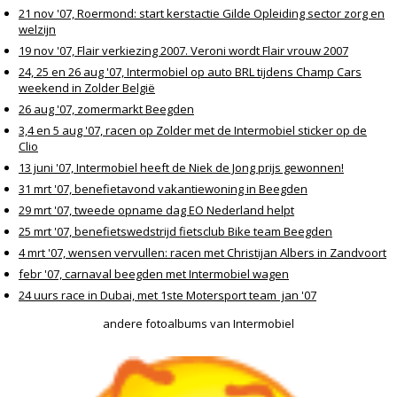
21 nov '07, Roermond: start kerstactie Gilde Opleiding sector zorg en
welzijn
19 nov '07, Flair verkiezing 2007. Veroni wordt Flair vrouw 2007
24, 25 en 26 aug '07, Intermobiel op auto BRL tijdens Champ Cars
weekend in Zolder België
26 aug '07, zomermarkt Beegden
3,4 en 5 aug '07, racen op Zolder met de Intermobiel sticker op de
Clio
13 juni '07, Intermobiel heeft de Niek de Jong prijs gewonnen!
31 mrt '07, benefietavond vakantiewoning in Beegden
29 mrt '07, tweede opname dag EO Nederland helpt
25 mrt '07, benefietswedstrijd fietsclub Bike team Beegden
4 mrt '07, wensen vervullen: racen met Christijan Albers in Zandvoort
febr '07, carnaval beegden met Intermobiel wagen
24 uurs race in Dubai, met 1ste Motersport team jan '07
andere fotoalbums van Intermobiel