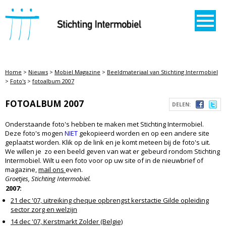
STICHTING INTERMOBIEL
Home
>
Nieuws
>
Mobiel Magazine
>
Beeldmateriaal van Stichting Intermobiel
>
Foto's
>
fotoalbum 2007
FOTOALBUM 2007
DELEN:
Onderstaande foto's hebben te maken met Stichting Intermobiel.
Deze foto's mogen
NIET
gekopieerd worden en op een andere site
geplaatst worden. Klik op de link en je komt meteen bij de foto's uit.
We willen je zo een beeld geven van wat er gebeurd rondom Stichting
Intermobiel. Wilt u een foto voor op uw site of in de nieuwbrief of
magazine,
mail ons
even.
Groetjes, Stichting Intermobiel.
2007:
21 dec '07, uitreiking cheque opbrengst kerstactie Gilde opleiding
sector zorg en welzijn
14 dec '07, Kerstmarkt Zolder (Belgie)