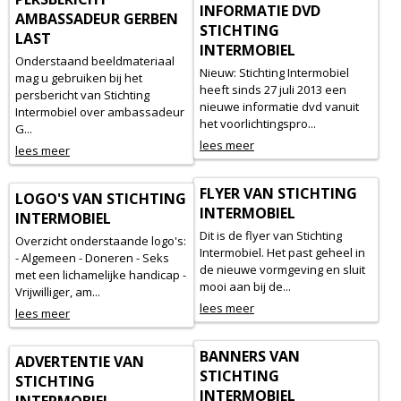
INFORMATIE DVD
AMBASSADEUR GERBEN
STICHTING
LAST
INTERMOBIEL
Onderstaand beeldmateriaal
Nieuw: Stichting Intermobiel
mag u gebruiken bij het
heeft sinds 27 juli 2013 een
persbericht van Stichting
nieuwe informatie dvd vanuit
Intermobiel over ambassadeur
het voorlichtingspro...
G...
lees meer
lees meer
FLYER VAN STICHTING
LOGO'S VAN STICHTING
INTERMOBIEL
INTERMOBIEL
Dit is de flyer van Stichting
Overzicht onderstaande logo's:
Intermobiel. Het past geheel in
- Algemeen - Doneren - Seks
de nieuwe vormgeving en sluit
met een lichamelijke handicap -
mooi aan bij de...
Vrijwilliger, am...
lees meer
lees meer
BANNERS VAN
ADVERTENTIE VAN
STICHTING
STICHTING
INTERMOBIEL
INTERMOBIEL