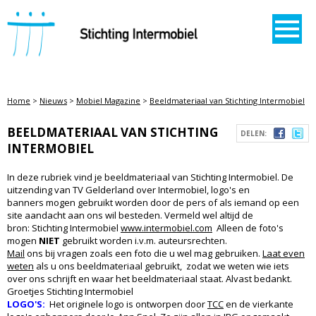
STICHTING INTERMOBIEL
Home
>
Nieuws
>
Mobiel Magazine
>
Beeldmateriaal van Stichting Intermobiel
BEELDMATERIAAL VAN STICHTING
DELEN:
INTERMOBIEL
In deze rubriek vind je beeldmateriaal van Stichting Intermobiel. De
uitzending van TV Gelderland over Intermobiel, logo's en
banners mogen gebruikt worden door de pers of als iemand op een
site aandacht aan ons wil besteden. Vermeld wel altijd de
bron: Stichting Intermobiel
www.intermobiel.com
Alleen de foto's
mogen
NIET
gebruikt worden i.v.m. auteursrechten.
Mail
ons bij vragen zoals een foto die u wel mag gebruiken.
Laat even
weten
als u ons beeldmateriaal gebruikt, zodat we weten wie iets
over ons schrijft en waar het beeldmateriaal staat. Alvast bedankt.
Groetjes Stichting Intermobiel
LOGO'S:
Het originele logo is ontworpen door
TCC
en de vierkante