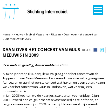
STICHTING INTERMOBIEL
Home
>
Nieuws
>
Mobiel Magazine
>
Uitgaan
>
Daan over het concert van
Guus Meeuwis in 2009
DAAN OVER HET CONCERT VAN GUUS
DELEN:
MEEUWIS IN 2009
'Er is niets zo gezellig, dan er middenin staan.'
Al twee jaar roep ik (Daan), ik wil zo graag naar het concert van de
Toppers of van Guus Meeuwis. Een vriendin van me wilde graag mee.
Aangezien er aan het eerste concert wat haken en ogen zaten, kozen
we voor het concert van Guus in Eindhoven, wat voor mij een
thuiswedstrijd is.
In juni 2008 kochten we de kaartjes, stakaarten voor vrijdag 12 juni
2009. Er werd een cd gekocht om alvast wat liedjes te oefenen, en
langzaamaan kwam juni 2009 dichterbij. Helaas werd mijn vriendin