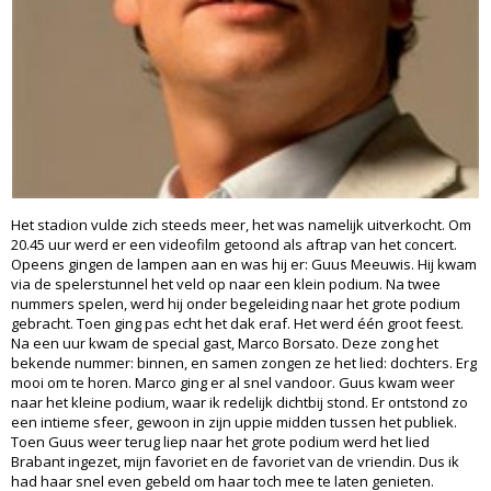
Het stadion vulde zich steeds meer, het was namelijk uitverkocht. Om
20.45 uur werd er een videofilm getoond als aftrap van het concert.
Opeens gingen de lampen aan en was hij er: Guus Meeuwis. Hij kwam
via de spelerstunnel het veld op naar een klein podium. Na twee
nummers spelen, werd hij onder begeleiding naar het grote podium
gebracht. Toen ging pas echt het dak eraf. Het werd één groot feest.
Na een uur kwam de special gast, Marco Borsato. Deze zong het
bekende nummer: binnen, en samen zongen ze het lied: dochters. Erg
mooi om te horen. Marco ging er al snel vandoor. Guus kwam weer
naar het kleine podium, waar ik redelijk dichtbij stond. Er ontstond zo
een intieme sfeer, gewoon in zijn uppie midden tussen het publiek.
Toen Guus weer terug liep naar het grote podium werd het lied
Brabant ingezet, mijn favoriet en de favoriet van de vriendin. Dus ik
had haar snel even gebeld om haar toch mee te laten genieten.