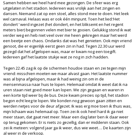
Samen hebben we heel hard mee gezongen. De sfeer was erg
uitgelaten in het stadion. Iedereen was vrolijk aan het zingen en
dansen. Niemand zat op een stoel, alles stond mee te doen. Het leek
wel carnaval. Helaas was er ook één minpunt. Toen het lied:’Het
dondert ‘ werd ingezet (het dondert, en het bliksemt en het regent
meters bier) begonnen velen met bier te gooien. Gelukkig stond ik wat
verder weg en heb niet veel over me heen gekregen maar het werd
een beetje een chaos. Ondanks dat was het genieten. Ook mijn vriend
genoot, die er eigenlijk eerst geen zin in had. Tegen 22.30 uur werd
gezegd dat het afgelopen was, maar er kwam nog een toegift.
Iedereen gaf het laatste stukje wat ze nog in zich hadden.
Tegen 22.45 zag ik op de schermen houdoe staan en zei tegen mijn
vriend: misschien moeten we maar alvast gaan. Het laatste nummer
was al bijna afgelopen, maar ik had weinig zin om in de
mensenmassa naar huis te lopen. Helemaal omdat ik weet dat ik na
uren staan niet goed meer kan lopen. We zijn gegaan en waren in
een korte tijd weer bij de bus. Deze kwam precies op tijd, het stadion
begon echt leeg te lopen. We konden nog gewoon gaan zitten en
werden netjes voor de deur afgezet. Ik was erg moe toen ik thuis was,
mijn lichaam was helemaal op. Toen zei ik ook heel hard ik ga niet
meer staan, dat gaat niet meer. Maar een dag later ben ik daar weer
op terug gekomen. Er is niets zo gezellig, dan er middenin staan. Ook
zei ik meteen: volgend jaar ga ik weer, dus wie weet…. De kaarten zijn
al weer in de verkoop.