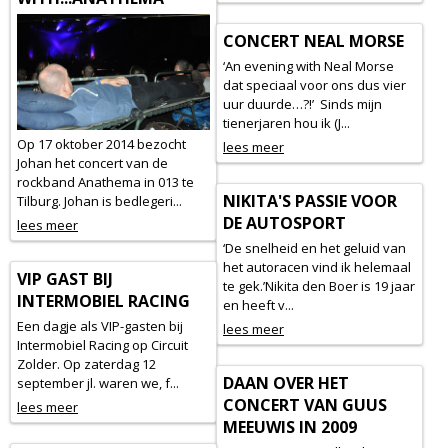
CONCERT NEAL MORSE
‘An evening with Neal Morse
dat speciaal voor ons dus vier
uur duurde…?!’ Sinds mijn
tienerjaren hou ik (J...
Op 17 oktober 2014 bezocht
lees meer
Johan het concert van de
rockband Anathema in 013 te
NIKITA'S PASSIE VOOR
Tilburg. Johan is bedlegeri...
DE AUTOSPORT
lees meer
‘De snelheid en het geluid van
het autoracen vind ik helemaal
VIP GAST BIJ
te gek.’Nikita den Boer is 19 jaar
INTERMOBIEL RACING
en heeft v...
Een dagje als VIP-gasten bij
lees meer
Intermobiel Racing op Circuit
Zolder. Op zaterdag 12
DAAN OVER HET
september jl. waren we, f...
CONCERT VAN GUUS
lees meer
MEEUWIS IN 2009