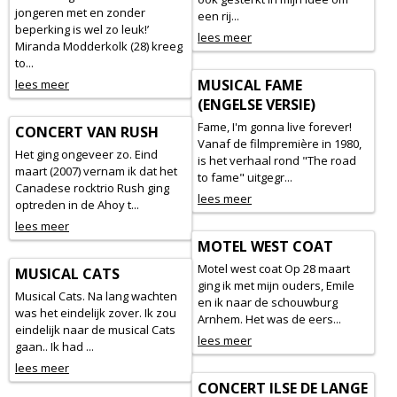
jongeren met en zonder
een rij...
beperking is wel zo leuk!’
lees meer
Miranda Modderkolk (28) kreeg
to...
MUSICAL FAME
lees meer
(ENGELSE VERSIE)
Fame, I'm gonna live forever!
CONCERT VAN RUSH
Vanaf de filmpremière in 1980,
Het ging ongeveer zo. Eind
is het verhaal rond "The road
maart (2007) vernam ik dat het
to fame" uitgegr...
Canadese rocktrio Rush ging
lees meer
optreden in de Ahoy t...
lees meer
MOTEL WEST COAT
Motel west coat Op 28 maart
MUSICAL CATS
ging ik met mijn ouders, Emile
Musical Cats. Na lang wachten
en ik naar de schouwburg
was het eindelijk zover. Ik zou
Arnhem. Het was de eers...
eindelijk naar de musical Cats
lees meer
gaan.. Ik had ...
lees meer
CONCERT ILSE DE LANGE