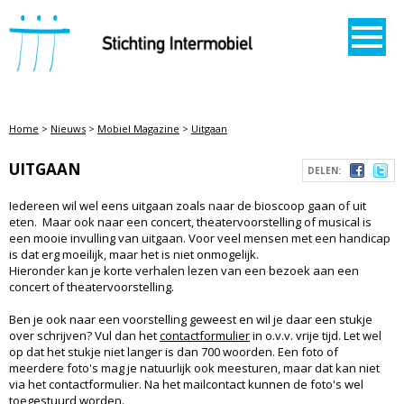
STICHTING INTERMOBIEL
Home
>
Nieuws
>
Mobiel Magazine
>
Uitgaan
UITGAAN
DELEN:
Iedereen wil wel eens uitgaan zoals naar de bioscoop gaan of uit
eten. Maar ook naar een concert, theatervoorstelling of musical is
een mooie invulling van uitgaan. Voor veel mensen met een handicap
is dat erg moeilijk, maar het is niet onmogelijk.
Hieronder kan je korte verhalen lezen van een bezoek aan een
concert of theatervoorstelling.
Ben je ook naar een voorstelling geweest en wil je daar een stukje
over schrijven? Vul dan het
contactformulier
in o.v.v. vrije tijd. Let wel
op dat het stukje niet langer is dan 700 woorden. Een foto of
meerdere foto's mag je natuurlijk ook meesturen, maar dat kan niet
via het contactformulier. Na het mailcontact kunnen de foto's wel
toegestuurd worden.