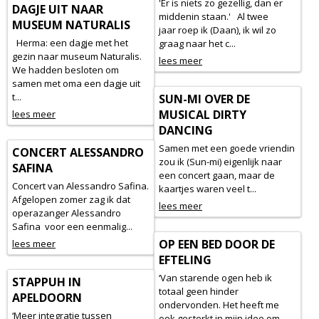
'Er is niets zo gezellig, dan er
DAGJE UIT NAAR
middenin staan.' Al twee
MUSEUM NATURALIS
jaar roep ik (Daan), ik wil zo
Herma: een dagje met het
graag naar het c...
gezin naar museum Naturalis.
lees meer
We hadden besloten om
samen met oma een dagje uit
t...
SUN-MI OVER DE
MUSICAL DIRTY
lees meer
DANCING
Samen met een goede vriendin
CONCERT ALESSANDRO
zou ik (Sun-mi) eigenlijk naar
SAFINA
een concert gaan, maar de
Concert van Alessandro Safina.
kaartjes waren veel t...
Afgelopen zomer zag ik dat
lees meer
operazanger Alessandro
Safina voor een eenmalig...
OP EEN BED DOOR DE
lees meer
EFTELING
‘Van starende ogen heb ik
STAPPUH IN
totaal geen hinder
APELDOORN
ondervonden. Het heeft me
‘Meer integratie tussen
ook gesterkt in mijn idee om