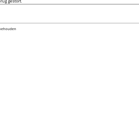
rug gestort.
orbehouden