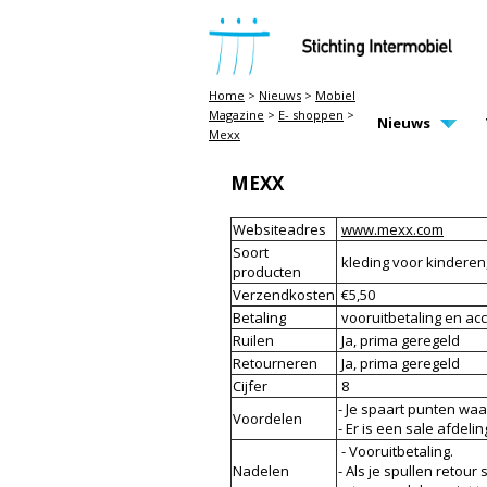
STICHTING INTERMOBIEL
Home
>
Nieuws
>
Mobiel
Magazine
>
E- shoppen
>
MAIN PAGE N
Nieuws
Mexx
MEXX
Websiteadres
www.mexx.com
Soort
kleding voor kindere
producten
Verzendkosten
€5,50
Betaling
vooruitbetaling en acc
Ruilen
Ja, prima geregeld
Retourneren
Ja, prima geregeld
Cijfer
8
- Je spaart punten waa
Voordelen
- Er is een sale afdelin
- Vooruitbetaling.
Nadelen
- Als je spullen retour