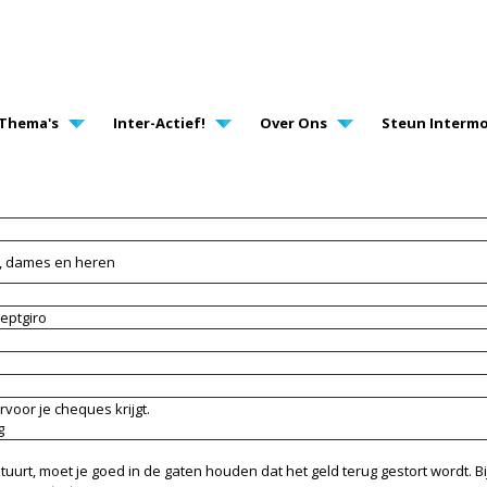
AVIGATION
Thema's
Inter-Actief!
Over Ons
Steun Intermo
n, dames en heren
eptgiro
rvoor je cheques krijgt.
g
 stuurt, moet je goed in de gaten houden dat het geld terug gestort wordt. Bi