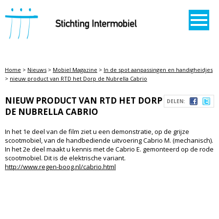
STICHTING INTERMOBIEL
Home
>
Nieuws
>
Mobiel Magazine
>
In de spot aanpassingen en handigheidjes
>
nieuw product van RTD het Dorp de Nubrella Cabrio
NIEUW PRODUCT VAN RTD HET DORP
DELEN:
DE NUBRELLA CABRIO
In het 1e deel van de film ziet u een demonstratie, op de grijze
scootmobiel, van de handbediende uitvoering Cabrio M. (mechanisch).
In het 2e deel maakt u kennis met de Cabrio E. gemonteerd op de rode
scootmobiel. Dit is de elektrische variant.
http://www.regen-boog.nl/cabrio.html