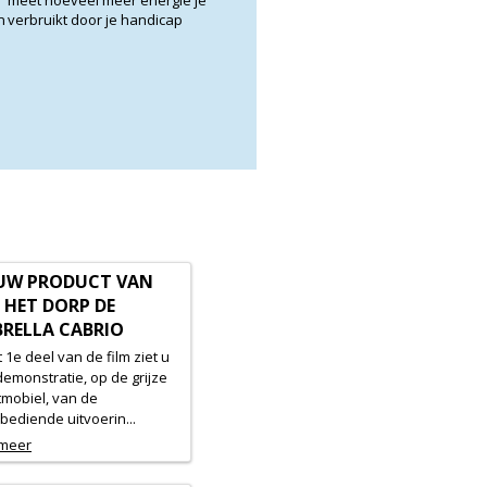
meet hoeveel meer energie je
n
verbruikt door je handicap
UW PRODUCT VAN
 HET DORP DE
RELLA CABRIO
t 1e deel van de film ziet u
emonstratie, op de grijze
tmobiel, van de
ediende uitvoerin...
 meer