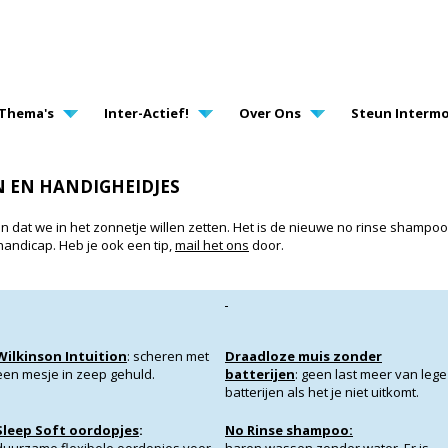
AVIGATION
Thema's
Inter-Actief!
Over Ons
Steun Intermo
N EN HANDIGHEIDJES
n dat we in het zonnetje willen zetten. Het is de nieuwe no rinse shampo
andicap. Heb je ook een tip,
mail het ons
door.
Wilkinson Intuition
: scheren met
Draadloze muis zonder
een mesje in zeep gehuld.
batterijen
: geen last meer van lege
batterijen als het je niet uitkomt.
Sleep Soft oordopjes
:
No Rinse shampoo: