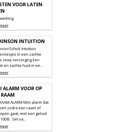
STEN VOOR LATEN
EN
ewerking
 meer
KINSON INTUITION
nson/Schick Intuition
ermesjes in een zachte
e zeep verzorging Een
e en zachte huid in ee...
 meer
I ALARM VOOR OP
 RAAM
 RAAM ALARM Mini alarm dat
eert zodra een raam of
open gaat, met een geluid
10DB. Set va...
 meer