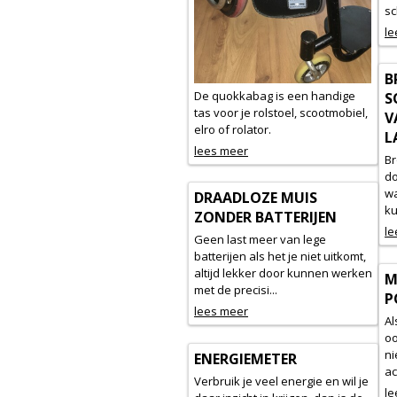
sc
le
B
De quokkabag is een handige
S
tas voor je rolstoel, scootmobiel,
V
elro of rolator.
L
lees meer
Br
d
wa
DRAADLOZE MUIS
ku
ZONDER BATTERIJEN
le
Geen last meer van lege
batterijen als het je niet uitkomt,
altijd lekker door kunnen werken
M
met de precisi...
P
lees meer
Al
oo
ni
ENERGIEMETER
ac
Verbruik je veel energie en wil je
le