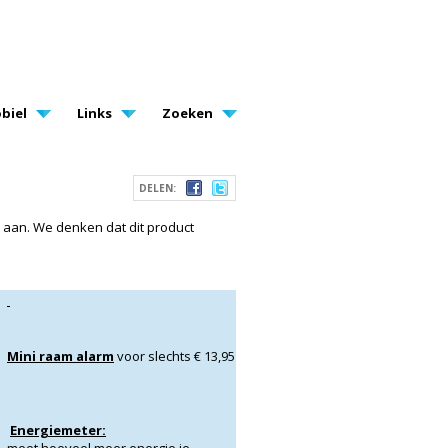
biel
Links
Zoeken
DELEN:
o aan. We denken dat dit product
Mini raam alarm
voor slechts € 13,95
Energiemeter: