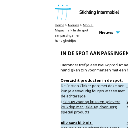
STICHTING INTERMOBIEL
Home
>
Nieuws
>
Mobiel
Magazine
>
In de spot
MAIN PAGE N
Nieuws
aanpassingen en
handigheidjes
IN DE SPOT AANPASSINGE
Hieronder tref je een nieuw product aa
handig kan zijn voor mensen met een h
Overzicht producten in de spot:
De Friction Clicker pen; met deze pen
kun je eenvoudig foutjes wissen met
de achterzijde
Ijsklauw voor op krukken geleverd,
krukdop met ijsklauw, door Berg
special products
Klik aan/ klik uit: