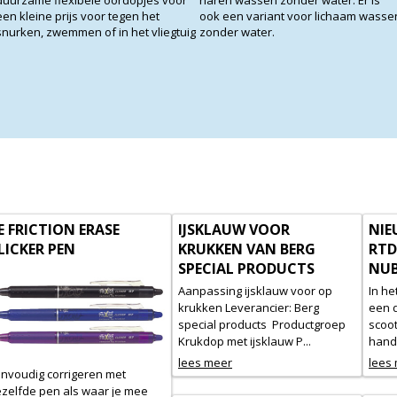
duurzame flexibele oordopjes voor
haren wassen zonder water. Er is
een kleine prijs voor tegen het
ook een variant voor lichaam wasse
snurken, zwemmen of in het vliegtuig
zonder water.
E FRICTION ERASE
IJSKLAUW VOOR
NIE
LICKER PEN
KRUKKEN VAN BERG
RTD
SPECIAL PRODUCTS
NUB
Aanpassing ijsklauw voor op
In he
krukken Leverancier: Berg
een d
special products Productgroep
scoo
Krukdop met ijsklauw P...
handb
lees meer
lees
nvoudig corrigeren met
zelfde pen als waar je mee