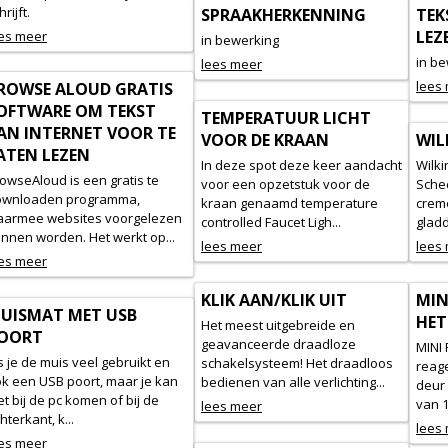
hrijft.
SPRAAKHERKENNING
TEK
LEZ
es meer
in bewerking
in b
lees meer
lees
ROWSE ALOUD GRATIS
OFTWARE OM TEKST
TEMPERATUUR LICHT
AN INTERNET VOOR TE
VOOR DE KRAAN
WIL
ATEN LEZEN
In deze spot deze keer aandacht
Wilki
owseAloud is een gratis te
voor een opzetstuk voor de
Sche
ownloaden programma,
kraan genaamd temperature
crem
armee websites voorgelezen
controlled Faucet Ligh...
gladd
nnen worden. Het werkt op...
lees meer
lees
es meer
KLIK AAN/KLIK UIT
MIN
UISMAT MET USB
HET
Het meest uitgebreide en
OORT
geavanceerde draadloze
MINI
s je de muis veel gebruikt en
schakelsysteem! Het draadloos
reag
k een USB poort, maar je kan
bedienen van alle verlichting...
deur 
et bij de pc komen of bij de
van 1
lees meer
hterkant, k...
lees
es meer