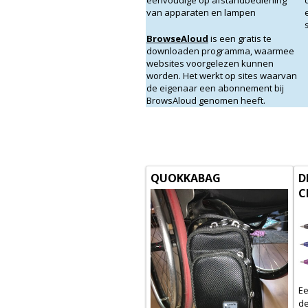
eenvoudige op afstandbediening
van apparaten en lampen
BrowseAloud
is een gratis te
downloaden programma, waarmee
websites voorgelezen kunnen
worden. Het werkt op sites waarvan
de eigenaar een abonnement bij
BrowsAloud genomen heeft.
QUOKKABAG
D
C
Ee
de