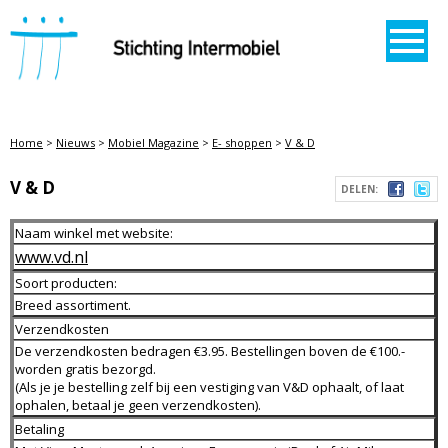
STICHTING INTERMOBIEL
Home
>
Nieuws
>
Mobiel Magazine
>
E- shoppen
>
V & D
V & D
DELEN:
Naam winkel met website:
www.vd.nl
Soort producten:
Breed assortiment.
Verzendkosten
De verzendkosten bedragen €3.95. Bestellingen boven de €100.-
worden gratis bezorgd.
(Als je je bestelling zelf bij een vestiging van V&D ophaalt, of laat
ophalen, betaal je geen verzendkosten).
Betaling