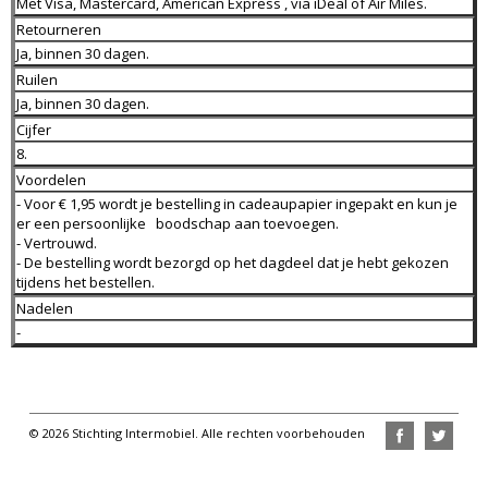
Met Visa, Mastercard, American Express , via iDeal of Air Miles.
Retourneren
Ja, binnen 30 dagen.
Ruilen
Ja, binnen 30 dagen.
Cijfer
8.
Voordelen
- Voor € 1,95 wordt je bestelling in cadeaupapier ingepakt en kun je
er een persoonlijke boodschap aan toevoegen.
- Vertrouwd.
- De bestelling wordt bezorgd op het dagdeel dat je hebt gekozen
tijdens het bestellen.
Nadelen
-
© 2026 Stichting Intermobiel. Alle rechten voorbehouden