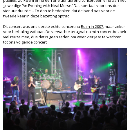
publiek. Zo kwam er na een drie uur durend concert een eind aan het
geweldige ‘An Evening with Neal Morse.’ Dat speciaal voor ons dus
vier uur duurde… En dan te bedenken dat de band pas voor de
tweede keer in deze bezetting optrad!
Dit concert was ons eerste echte concert na
Rush in 2007
, maar zeker
voor herhaling vatbaar. De verwachte terugval na mijn concertbezoek
viel reuze mee, dus dat is geen reden om weer vier jaar te wachten
tot ons volgende concert.