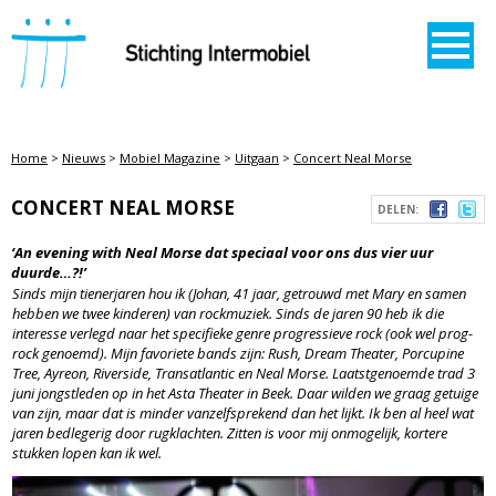
STICHTING INTERMOBIEL
Home
>
Nieuws
>
Mobiel Magazine
>
Uitgaan
>
Concert Neal Morse
CONCERT NEAL MORSE
DELEN:
‘An evening with Neal Morse dat speciaal voor ons dus vier uur
duurde…?!’
Sinds mijn tienerjaren hou ik (Johan, 41 jaar, getrouwd met Mary en samen
hebben we twee kinderen) van rockmuziek. Sinds de jaren 90 heb ik die
interesse verlegd naar het specifieke genre progressieve rock (ook wel prog-
rock genoemd). Mijn favoriete bands zijn: Rush, Dream Theater, Porcupine
Tree, Ayreon, Riverside, Transatlantic en Neal Morse. Laatstgenoemde trad 3
juni jongstleden op in het Asta Theater in Beek. Daar wilden we graag getuige
van zijn, maar dat is minder vanzelfsprekend dan het lijkt. Ik ben al heel wat
jaren bedlegerig door rugklachten. Zitten is voor mij onmogelijk, kortere
stukken lopen kan ik wel.