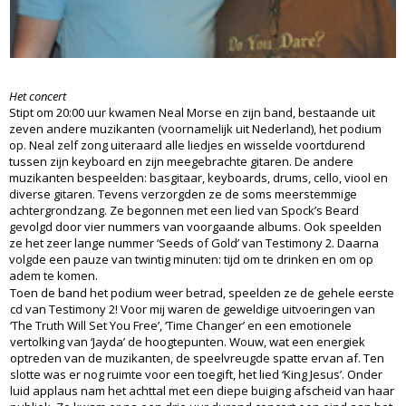
Het concert
Stipt om 20:00 uur kwamen Neal Morse en zijn band, bestaande uit
zeven andere muzikanten (voornamelijk uit Nederland), het podium
op. Neal zelf zong uiteraard alle liedjes en wisselde voortdurend
tussen zijn keyboard en zijn meegebrachte gitaren. De andere
muzikanten bespeelden: basgitaar, keyboards, drums, cello, viool en
diverse gitaren. Tevens verzorgden ze de soms meerstemmige
achtergrondzang. Ze begonnen met een lied van Spock’s Beard
gevolgd door vier nummers van voorgaande albums. Ook speelden
ze het zeer lange nummer ‘Seeds of Gold’ van Testimony 2. Daarna
volgde een pauze van twintig minuten: tijd om te drinken en om op
adem te komen.
Toen de band het podium weer betrad, speelden ze de gehele eerste
cd van Testimony 2! Voor mij waren de geweldige uitvoeringen van
‘The Truth Will Set You Free’, ‘Time Changer’ en een emotionele
vertolking van ‘Jayda’ de hoogtepunten. Wouw, wat een energiek
optreden van de muzikanten, de speelvreugde spatte ervan af. Ten
slotte was er nog ruimte voor een toegift, het lied ‘King Jesus’. Onder
luid applaus nam het achttal met een diepe buiging afscheid van haar