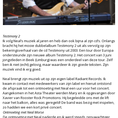
Testimony 2
Ik volg Neal’s muziek al jaren en heb dan ook bijna al zijn cd’s. Onlangs
bracht hij het mooie dubbelalbum Testimony 2 uit als vervolg op zijn
bekeringsverhaal van de cd Testimony uit 2003. Een tour door Europa
ondersteunde zijn nieuwe album Testimony 2. Het concert van 3 juni
jongstleden in Beek (Limburg) was een onderdeel van deze tour. Zelf
ben ik niet (echt) gelovig, maar waardeer ik zijn goede teksten. Zijn
muziek vind ik erg goed.
Neal brengt zijn muziek uit op zijn eigen label Radiant Records. Ik
kwam in contact met medewerkers van zijn label en hieruit ontstond
de afspraak tot een ontmoeting met Neal een uur voor het concert.
Aangekomen in het Asta Theater werden Mary en ik opgevangen door
Xavier van Rooster Rock Promotions. Hij begeleidde ons met de lift
naar het balkon, alles was geregeld! De band was bezig met inspelen,
zo hadden we een kort privé concert.
Ontmoeting met Neal Morse
De ontmoeting met Neal naderde en ik werd steeds zenuwachtiger.