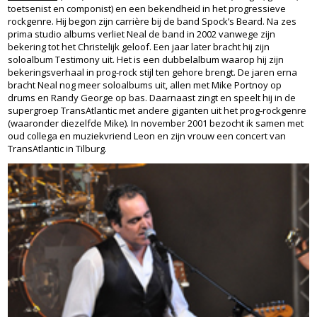
toetsenist en componist) en een bekendheid in het progressieve
rockgenre. Hij begon zijn carrière bij de band Spock’s Beard. Na zes
prima studio albums verliet Neal de band in 2002 vanwege zijn
bekering tot het Christelijk geloof. Een jaar later bracht hij zijn
soloalbum Testimony uit. Het is een dubbelalbum waarop hij zijn
bekeringsverhaal in prog-rock stijl ten gehore brengt. De jaren erna
bracht Neal nog meer soloalbums uit, allen met Mike Portnoy op
drums en Randy George op bas. Daarnaast zingt en speelt hij in de
supergroep TransAtlantic met andere giganten uit het prog-rockgenre
(waaronder diezelfde Mike). In november 2001 bezocht ik samen met
oud collega en muziekvriend Leon en zijn vrouw een concert van
TransAtlantic in Tilburg.