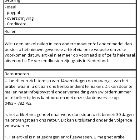
Betaling
- Ideal
- paypal
- overschrijving
- Creditcard
Ruilen
Wilt u een artikel ruilen in een andere maat en/of ander model dan
bestelt u het nieuwe gewenste artikel via onze website om zo te
voorkomen dat uw artikel niet meer op voorraad is of zelfs helemaal
uitverkocht. De verzendkosten zijn gratis in Nederland.
Retourneren
U heeft een zichttermijn van 14 werkdagen na ontvangst van het
artikel waarin u dit aan ons kenbaar dient te maken. Dit kan door te
mailen naar
info@twyst.nl
onder vermelding van uw ordernummer
of te bellen tijdens kantooruren met onze klantenservice op
0493 – 782 782.
Is het artikel niet geheel naar wens dan stuurt u dit binnen 30 dagen
na ontvangst aan ons retour. Dit kan uitsluitend onder de volgende
voorwaarden:
1. Het artikel is niet gedragen en/of gewassen. U mag het artikel