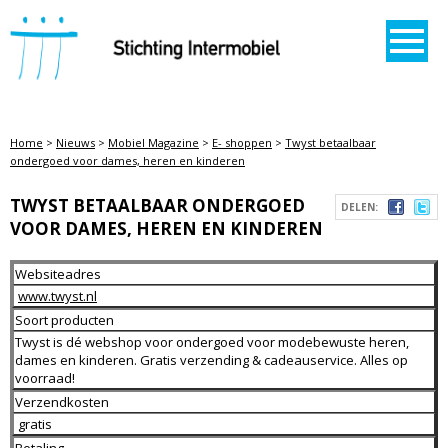
STICHTING INTERMOBIEL
Home
>
Nieuws
>
Mobiel Magazine
>
E- shoppen
>
Twyst betaalbaar
ondergoed voor dames, heren en kinderen
TWYST BETAALBAAR ONDERGOED
DELEN:
VOOR DAMES, HEREN EN KINDEREN
Websiteadres
www.twyst.nl
Soort producten
Twyst is dé webshop voor ondergoed voor modebewuste heren,
dames en kinderen. Gratis verzending & cadeauservice. Alles op
voorraad!
Verzendkosten
gratis