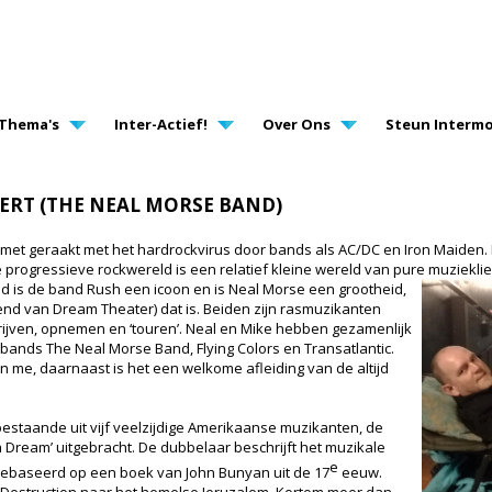
AVIGATION
Thema's
Inter-Actief!
Over Ons
Steun Intermo
CERT (THE NEAL MORSE BAND)
smet geraakt met het hardrockvirus door bands als AC/DC en Iron Maiden. 
De progressieve rockwereld is een relatief kleine wereld van pure muziekl
ld is de band Rush een icoon en is Neal Morse een grootheid,
nd van Dream Theater) dat is. Beiden zijn rasmuzikanten
rijven, opnemen en ‘touren’. Neal en Mike hebben gezamenlijk
e bands The Neal Morse Band, Flying Colors en Transatlantic.
n me, daarnaast is het een welkome afleiding van de altijd
staande uit vijf veelzijdige Amerikaanse muzikanten, de
 a Dream’ uitgebracht. De dubbelaar beschrijft het muzikale
e
 gebaseerd op een boek van John Bunyan uit de 17
eeuw.