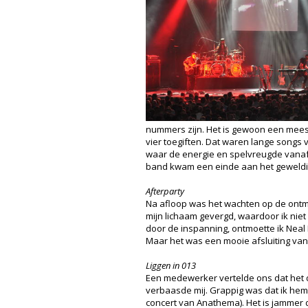
nummers zijn. Het is gewoon een mees
vier toegiften. Dat waren lange songs 
waar de energie en spelvreugde vanaf
band kwam een einde aan het geweldi
Afterparty
Na afloop was het wachten op de ontmo
mijn lichaam gevergd, waardoor ik niet
door de inspanning, ontmoette ik Neal 
Maar het was een mooie afsluiting va
Liggen in 013
Een medewerker vertelde ons dat het d
verbaasde mij. Grappig was dat ik hem 
concert van Anathema). Het is jammer 