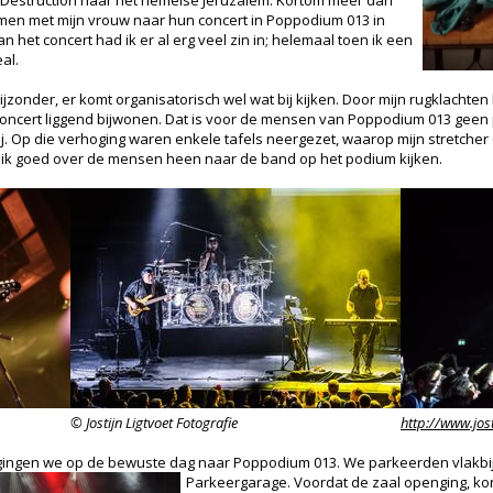
f Destruction naar het hemelse Jeruzalem. Kortom meer dan
men met mijn vrouw naar hun concert in Poppodium 013 in
het concert had ik er al erg veel zin in; helemaal toen ik een
al.
jzonder, er komt organisatorisch wel wat bij kijken. Door mijn rugklachten b
 concert liggend bijwonen. Dat is voor de mensen van Poppodium 013 gee
vrij. Op die verhoging waren enkele tafels neergezet, waarop mijn stretche
n ik goed over de mensen heen naar de band op het podium kijken.
©
Jostijn Ligtvoet Fotografie
http://www.josti
gingen we op de bewuste dag naar Poppodium 013. We parkeerden vlakbij 
Parkeergarage. Voordat de zaal openging, ko