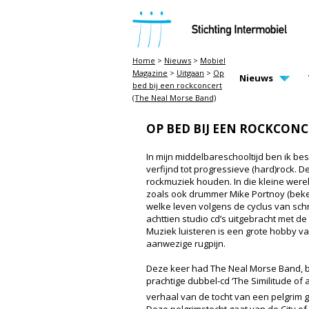
STICHTING INTERMOBIEL
Home
>
Nieuws
>
Mobiel
Magazine
>
Uitgaan
>
Op
MAIN PAGE N
Nieuws
bed bij een rockconcert
(The Neal Morse Band)
OP BED BIJ EEN ROCKCON
In mijn middelbareschooltijd ben ik be
verfijnd tot progressieve (hard)rock. 
rockmuziek houden. In die kleine were
zoals ook drummer Mike Portnoy (beke
welke leven volgens de cyclus van sch
achttien studio cd’s uitgebracht met d
Muziek luisteren is een grote hobby va
aanwezige rugpijn.
Deze keer had The Neal Morse Band, be
prachtige dubbel-cd ‘The Similitude of
verhaal van de tocht van een pelgrim