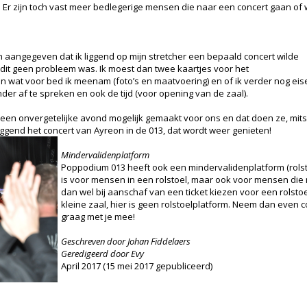
n. Er zijn toch vast meer bedlegerige mensen die naar een concert gaan of 
n aangegeven dat ik liggend op mijn stretcher een bepaald concert wilde
it geen probleem was. Ik moest dan twee kaartjes voor het
 wat voor bed ik meenam (foto’s en maatvoering) en of ik verder nog eise
der af te spreken en ook de tijd (voor opening van de zaal).
een onvergetelijke avond mogelijk gemaakt voor ons en dat doen ze, mits 
gend het concert van Ayreon in de 013, dat wordt weer genieten!
Mindervalidenplatform
Poppodium 013 heeft ook een mindervalidenplatform (rolsto
is voor mensen in een rolstoel, maar ook voor mensen die 
dan wel bij aanschaf van een ticket kiezen voor een rolsto
kleine zaal, hier is geen rolstoelplatform. Neem dan even 
graag met je mee!
Geschreven door Johan Fiddelaers
Geredigeerd door Evy
April 2017 (15 mei 2017 gepubliceerd)