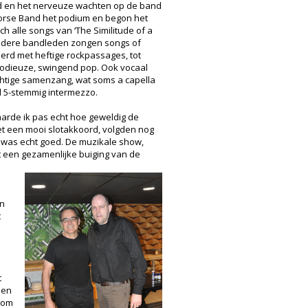
ed en het nerveuze wachten op de band
Morse Band het podium en begon het
 alle songs van ‘The Similitude of a
andere bandleden zongen songs of
rd met heftige rockpassages, tot
lodieuze, swingend pop. Ook vocaal
chtige samenzang, wat soms a capella
d 5-stemmig intermezzo.
vaarde ik pas echt hoe geweldig de
t een mooi slotakkoord, volgden nog
l was echt goed. De muzikale show,
 een gezamenlijke buiging van de
an
t
t
een
n om