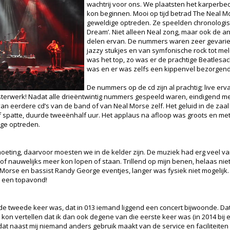
wachtrij voor ons. We plaatsten het karperb
kon beginnen. Mooi op tijd betrad The Neal 
geweldige optreden. Ze speelden chronologisch
Dream’. Niet alleen Neal zong, maar ook de 
delen ervan. De nummers waren zeer gevariee
jazzy stukjes en van symfonische rock tot me
was het top, zo was er de prachtige Beatlesa
was en er was zelfs een kippenvel bezorgen
De nummers op de cd zijn al prachtig; live er
terwerk! Nadat alle drieëntwintig nummers gespeeld waren, eindigend me
van eerdere cd’s van de band of van Neal Morse zelf. Het geluid in de zaa
 spatte, duurde tweeënhalf uur. Het applaus na afloop was groots en met
ge optreden.
eting, daarvoor moesten we in de kelder zijn. De muziek had erg veel v
 of nauwelijks meer kon lopen of staan. Trillend op mijn benen, helaas nie
Morse en bassist Randy George eventjes, langer was fysiek niet mogelijk.
n een topavond!
e tweede keer was, dat in 013 iemand liggend een concert bijwoonde. Da
kon vertellen dat ik dan ook degene van die eerste keer was (in 2014 bij 
dat naast mij niemand anders gebruik maakt van de service en faciliteite