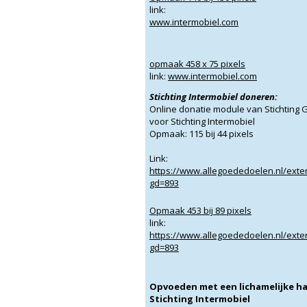
link:
www.intermobiel.com
opmaak 458 x 75 pixels
link:
www.intermobiel.com
Stichting Intermobiel doneren:
Online donatie module van Stichting 
voor Stichting Intermobiel
Opmaak: 115 bij 44 pixels
Link:
https://www.allegoededoelen.nl/ext
gd=893
Opmaak 453 bij 89 pixels
link:
https://www.allegoededoelen.nl/ext
gd=893
Opvoeden met een lichamelijke h
Stichting Intermobiel