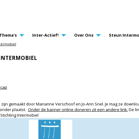
AVIGATION
Thema's
Inter-Actief!
Over Ons
Steun Intermo
ntermobiel
 INTERMOBIEL
icap
e zijn gemaakt door Marianne Verschoof en Jo-Ann Snel. Je mag ze downlo
eronder plaatst.
Onder de banner online doneren zit een andere link.
De li
 Stichting Intermobiel