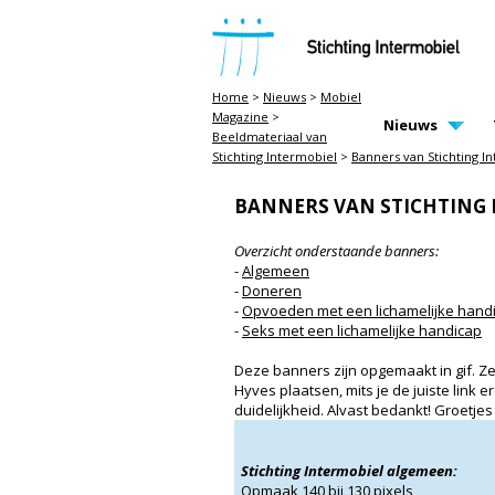
STICHTING INTERMOBIEL
Home
>
Nieuws
>
Mobiel
Magazine
>
MAIN PAGE N
Nieuws
Beeldmateriaal van
Stichting Intermobiel
>
Banners van Stichting I
BANNERS VAN STICHTING
Overzicht onderstaande banners:
-
Algemeen
-
Doneren
-
Opvoeden met een lichamelijke hand
-
Seks met een lichamelijke handicap
Deze banners zijn opgemaakt in gif. Z
Hyves plaatsen, mits je de juiste link 
duidelijkheid. Alvast bedankt! Groetjes
Stichting Intermobiel algemeen:
Opmaak 140 bij 130 pixels