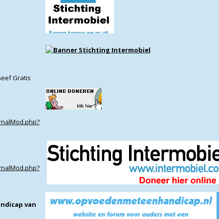
Geef Gratis
ernalMod.php?
ernalMod.php?
andicap
van