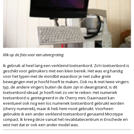
Klik op de foto voor een uitvergroting
Ik gebruik al heel lang een verkleind toetsenbord. Zo’n toetsenbord is
geschikt voor gebruikers met een klein bereik. Het was erg handig
voor het typen met de mondbit waardoor je niet zulke grote
bewegingen met je hoofd hoeft te maken. Ook nu ik met twee vingers
typ, de andere vingers buiten de duim zijn in dwangstand, is dit
toetsenbord ideaal. Je hoeft niet zo ver te reiken. Het numeriek
toetsenbord is geïntegreerd in de Cherry mini. Daarnaast kan
eventueel ook nog een los numeriek toetsenbord gebruikt worden
(cherry numeriek), maar ik heb hem nooit gebruikt. Voorheen
gebruikte ik een ander verkleind toetsenbord genaamd Microtype
compact. Ik kreeg deze vanuit het revalidatiecentrum in Enschede en
wist niet dat er ook een ander model was.