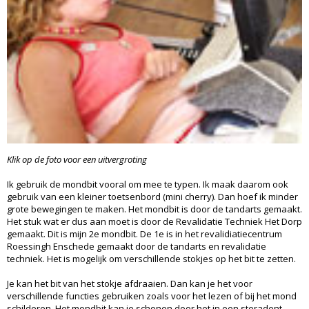
Klik op de foto voor een uitvergroting
Ik gebruik de mondbit vooral om mee te typen. Ik maak daarom ook
gebruik van een kleiner toetsenbord (mini cherry). Dan hoef ik minder
grote bewegingen te maken. Het mondbit is door de tandarts gemaakt.
Het stuk wat er dus aan moet is door de Revalidatie Techniek Het Dorp
gemaakt. Dit is mijn 2e mondbit. De 1e is in het revalidiatiecentrum
Roessingh Enschede gemaakt door de tandarts en revalidatie
techniek. Het is mogelijk om verschillende stokjes op het bit te zetten.
Je kan het bit van het stokje afdraaien. Dan kan je het voor
verschillende functies gebruiken zoals voor het lezen of bij het mond
schilderen. Het mondbit kan je schonen door het in een steradent