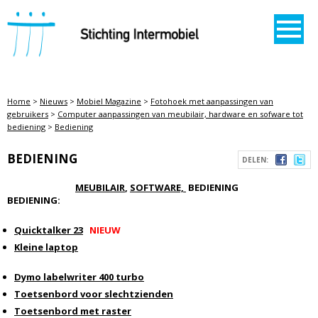
STICHTING INTERMOBIEL
Home
>
Nieuws
>
Mobiel Magazine
>
Fotohoek met aanpassingen van
gebruikers
>
Computer aanpassingen van meubilair, hardware en sofware tot
bediening
>
Bediening
BEDIENING
DELEN:
MEUBILAIR
,
SOFTWARE,
BEDIENING
BEDIENING:
Quicktalker 23
NIEUW
Kleine laptop
Dymo labelwriter 400 turbo
Toetsenbord voor slechtzienden
Toetsenbord met raster