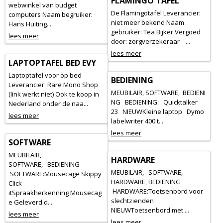
FLAMINGO TAFEL
webwinkel van budget
De Flamingotafel Leverancier:
computers Naam begruiker:
niet meer bekend Naam
Hans Huiting...
gebruiker: Tea Bijker Vergoed
lees meer
door: zorgverzekeraar ...
lees meer
LAPTOPTAFEL BED EVY
Laptoptafel voor op bed
BEDIENING
Leverancier: Rare Mono Shop
MEUBILAIR, SOFTWARE, BEDIENI
(link werkt niet) Ook te koop in
NG BEDIENING: Quicktalker
Nederland onder de naa...
23 NIEUWKleine laptop Dymo
lees meer
labelwriter 400 t...
lees meer
SOFTWARE
MEUBILAIR,
HARDWARE
SOFTWARE, BEDIENING
MEUBILAIR, SOFTWARE,
SOFTWARE:Mousecage Skippy
HARDWARE, BEDIENING
Click
HARDWARE:Toetsenbord voor
itSpraakherkenning Mousecag
slechtzienden
e Geleverd d...
NIEUWToetsenbord met ...
lees meer
lees meer