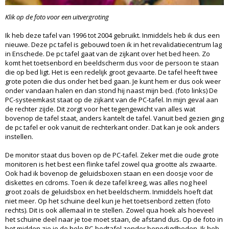
Klik op de foto voor een uitvergroting
Ik heb deze tafel van 1996 tot 2004 gebruikt. Inmiddels heb ik dus een
nieuwe. Deze pc tafel is gebouwd toen ik in het revalidatiecentrum lag
in Enschede. De pc tafel gaat van de zijkant over het bed heen. Zo
komt het toetsenbord en beeldscherm dus voor de persoon te staan
die op bed ligt. Het is een redelijk groot gevaarte. De tafel heeft twee
grote poten die dus onder het bed gaan. Je kunt hem er dus ook weer
onder vandaan halen en dan stond hij naast mijn bed. (foto links) De
PC-systeemkast staat op de zijkant van de PC-tafel. In mijn geval aan
de rechter zijde. Dit zorgt voor het tegengewicht van alles wat
bovenop de tafel staat, anders kantelt de tafel. Vanuit bed gezien ging
de pc tafel er ook vanuit de rechterkant onder. Dat kan je ook anders
instellen.
De monitor staat dus boven op de PC-tafel. Zeker met die oude grote
monitoren is het best een flinke tafel zowel qua grootte als zwaarte.
Ook had ik bovenop de geluidsboxen staan en een doosje voor de
diskettes en cdroms. Toen ik deze tafel kreeg, was alles nog heel
groot zoals de geluidsbox en het beeldscherm. Inmiddels hoeft dat
niet meer. Op het schuine deel kun je het toetsenbord zetten (foto
rechts). Dit is ook allemaal in te stellen. Zowel qua hoek als hoeveel
het schuine deel naar je toe moet staan, de afstand dus. Op de foto in
het midden zie je de hele PC-bedtafel zonder benodigdheden. Ik heb