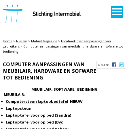
STICHTING INTERMOBIEL
Home
>
Nieuws
>
Mobiel Magazine
>
Fotohoek met aanpassingen van
gebruikers
>
Computer aanpassingen van meubilair, hardware en sofware tot
bediening
COMPUTER AANPASSINGEN VAN
DELEN:
MEUBILAIR, HARDWARE EN SOFWARE
TOT BEDIENING
MEUBILAIR,
SOFTWARE
,
BEDIENING
MEUBILAIR:
Computersteun laptopbedtafel
NIEUW
Laptopsteun
Laptoptafel voor op bed (Sandra)
Laptoptafel voor op bed (Evy)