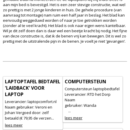
aan mijn bed is bevestigd. Het is een zeer stevige constructie, wat wel
zo prettig is met 2 jonge kinderen in huis. De gehele procedure (van
aanvraag tot montage) nam ruim een half jaar in beslag. Het blad kan
eenvoudig weggeduwd worden of naar je toe getrokken worden
(zonder al te veel kracht). Het blad is ook naar eigen wens kantelbaar.
Wil je dit zelf doen dan is daar wel een beetje kracht bij nodig. Het fijne
van deze constructie is, dat ik de benen vrij kan bewegen. Dit is wel zo
prettig met de uitstralende pijn in de benen. Je voelt je niet ‘gevangen’.
LAPTOPTAFEL BEDTAFEL
COMPUTERSTEUN
'LAIDBACK' VOOR
Computersteun laptopbedtafel
LAPTOP
Leverancier: RTD het Dorp
Naam
Leverancier: laptopcomfort.nl
gebruiker: Wanda
Naam gebruiker: Veroni en
...
Johan Vergoed door: zelf
lees meer
betaald (€ 79,95 de verzen...
lees meer