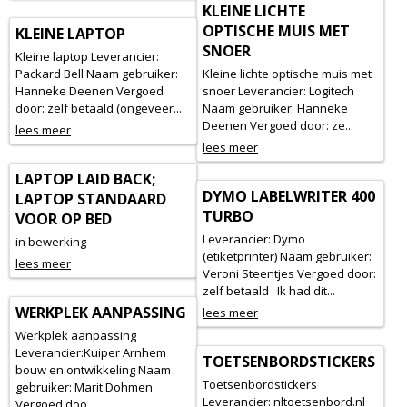
KLEINE LICHTE
OPTISCHE MUIS MET
KLEINE LAPTOP
SNOER
Kleine laptop Leverancier:
Packard Bell Naam gebruiker:
Kleine lichte optische muis met
Hanneke Deenen Vergoed
snoer Leverancier: Logitech
door: zelf betaald (ongeveer...
Naam gebruiker: Hanneke
Deenen Vergoed door: ze...
lees meer
lees meer
LAPTOP LAID BACK;
DYMO LABELWRITER 400
LAPTOP STANDAARD
TURBO
VOOR OP BED
Leverancier: Dymo
in bewerking
(etiketprinter) Naam gebruiker:
lees meer
Veroni Steentjes Vergoed door:
zelf betaald Ik had dit...
WERKPLEK AANPASSING
lees meer
Werkplek aanpassing
Leverancier:Kuiper Arnhem
TOETSENBORDSTICKERS
bouw en ontwikkeling Naam
Toetsenbordstickers
gebruiker: Marit Dohmen
Leverancier: nltoetsenbord.nl
Vergoed doo...