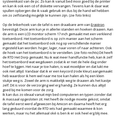
systeemkast van de pc. Zo kan ik vanuit bed mooi goed bij de printer
en kan ik ook een cd of diskette vervangen. Tevens kan ik daar wat
spullen opbergen die ik vaak gebruik en dus bij de hand wil hebben
om zo zelfstandig mogelijk te kunnen zijn. (zie foto links)
Op de linkerhoek van de tafel is een draaibare arm van
Ergotron
bevestigd. Deze arm kun je in allerlei standen en hoeken draaien. Aan
de arm is een LCD monitor scherm 17 inch gemaakt met een verkleind
toetsenbord. Het toetsenbord is op zo’n manier aan het scherm
gemaakt dat het toetsenbord ook nog op verschillende manier
ingesteld kan worden: hoger, lager, naar voren of naar achteren. Ook
de hoek van het toetsenbord is te verstellen. (zie foto rechts) Dit heeft
de RTD Het Dorp gemaakt. Nu ik wat meer handfunctie heb, kan ik zelf
het toetsenbord wat wegduwen zodat ik er niet de hele dag onder
hoef te liggen. Het naar je toe halen, is wat moeilijker en dat lukt me
ook niet altijd. Vandaar dat ik er een keycord (rode kleur) aangemaakt
heb waardoor ik hem wel naar me toe kan halen als hij een klein
stukje weg is. Zowel de arm is makkelijk weg te draaien als het kastje
zelf. Dit is voor de verzorging wel erg handig. Ze kunnen dus altijd
goed bij me komen voor de zorg.
Ik kan dus zo ideaal vanuit mijn bed computeren en typen zonder dat
ik massaal opgesloten zit. Het heeft de nodige moeite gekost, omdat
de tafel eerst werd afgewezen bij Amicon en daarna heeft het erg
lang geduurd voordat de RTD iets had gemaakt waarmee ik kon
werken, maar nu het allemaal oké is ben ik er ook heel erg blij mee.