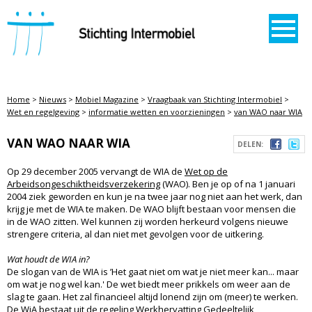
STICHTING INTERMOBIEL
Home
>
Nieuws
>
Mobiel Magazine
>
Vraagbaak van Stichting Intermobiel
>
Wet en regelgeving
>
informatie wetten en voorzieningen
>
van WAO naar WIA
VAN WAO NAAR WIA
DELEN:
Op 29 december 2005 vervangt de WIA de
Wet op de
Arbeidsongeschiktheidsverzekering
(WAO). Ben je op of na 1 januari
2004 ziek geworden en kun je na twee jaar nog niet aan het werk, dan
krijg je met de WIA te maken. De WAO blijft bestaan voor mensen die
in de WAO zitten. Wel kunnen zij worden herkeurd volgens nieuwe
strengere criteria, al dan niet met gevolgen voor de uitkering.
Wat houdt de WIA in?
De slogan van de WIA is ’Het gaat niet om wat je niet meer kan... maar
om wat je nog wel kan.' De wet biedt meer prikkels om weer aan de
slag te gaan. Het zal financieel altijd lonend zijn om (meer) te werken.
De WiA bestaat uit de regeling Werkhervatting Gedeeltelijk