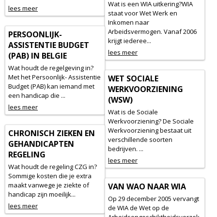
Wat is een WIA uitkering?WIA
lees meer
staat voor Wet Werk en
Inkomen naar
Arbeidsvermogen. Vanaf 2006
PERSOONLIJK-
krijgt iederee...
ASSISTENTIE BUDGET
lees meer
(PAB) IN BELGIE
Wat houdt de regelgeving in?
Met het Persoonlijk- Assistentie
WET SOCIALE
Budget (PAB) kan iemand met
WERKVOORZIENING
een handicap die ...
(WSW)
lees meer
Wat is de Sociale
Werkvoorziening? De Sociale
Werkvoorziening bestaat uit
CHRONISCH ZIEKEN EN
verschillende soorten
GEHANDICAPTEN
bedrijven. ...
REGELING
lees meer
Wat houdt de regeling CZG in?
Sommige kosten die je extra
maakt vanwege je ziekte of
VAN WAO NAAR WIA
handicap zijn moeilijk...
Op 29 december 2005 vervangt
lees meer
de WIA de Wet op de