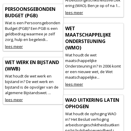
Arbeidsongeschiktheidsverzek
ering (WAO). Ben je op of na 1...
PERSOONSGEBONDEN
lees meer
BUDGET (PGB)
Wat is een Persoonsgebonden
WET
Budget (PGB)? Een PGB is een
geldbedrag waarmee je zelf
MAATSCHAPPELIJKE
zorg, hulp en begeleidi...
ONDERSTEUNING
lees meer
(WMO)
Wat houdt de wet
maatschappelijke
WET WERK EN BIJSTAND
Ondersteuning in? In 2006 komt
(WWB)
er een nieuwe wet, de Wet
Wat houdt de wet werk en
maatschappelijke...
bijstand in? De wet werk en
lees meer
bijstand is de opvolger van de
algemene Bijstandswet. ...
WAO UITKERING LATEN
lees meer
OPHOGEN
Wat houdt de ophoging WAO
in? Het Besluit verhoging
arbeidsongeschiktheidsuitkeri
ng bij hulpbehoevendheid i...