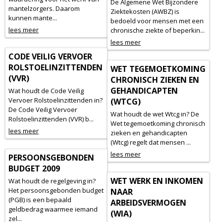
De Algemene Wet Bijzondere
mantelzorgers. Daarom
Ziektekosten (AWBZ) is
kunnen mante...
bedoeld voor mensen met een
lees meer
chronische ziekte of beperkin...
lees meer
CODE VEILIG VERVOER
ROLSTOELINZITTENDEN
WET TEGEMOETKOMING
(VVR)
CHRONISCH ZIEKEN EN
GEHANDICAPTEN
Wat houdt de Code Veilig
Vervoer Rolstoelinzittenden in?
(WTCG)
De Code Veilig Vervoer
Wat houdt de wet Wtcg in? De
Rolstoelinzittenden (VVR) b...
Wet tegemoetkoming chronisch
lees meer
zieken en gehandicapten
(Wtcg) regelt dat mensen ...
lees meer
PERSOONSGEBONDEN
BUDGET 2009
WET WERK EN INKOMEN
Wat houdt de regelgeving in?
Het persoonsgebonden budget
NAAR
(PGB) is een bepaald
ARBEIDSVERMOGEN
geldbedrag waarmee iemand
(WIA)
zel...