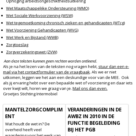
Ophoging arbeidsongeschiktheidsuitkering
Wet Maatschappelijke Ondersteuning (WMO)
Wet Sociale Werkvoorziening (WSW)
Wet tegemoetkoming chronisch zieken en gehandicapten (WTcg)
Wet Voorziening Gehandicapten (WVG)
Wet Werk en Bijstand (WWB)
Zorgtoeslag
Zorgverzekeringswet (ZVW)
Aan deze teksten kunnen geen rechten worden ontleend.
Als je na het lezen van de teksten nog vragen hebt,
stuur dan een e-
mail via het contactformulier van de vraagbaak
. Als we er niet
uitkomen, leggen we het aan een deskundige voor van de MEE. Ook
als jij ervaring hebt over een bepaalde wet of voorziening en daar iets
over kwijt wilt, horen we graag van je.
Mail ons dan even.
Groetjes Stichting Intermobiel
MANTELZORGCOMPLIM
VERANDERINGEN IN DE
ENT
AWBZ IN 2010 IN DE
FUNCTIE BEGELEIDING
Wat houdt de wet in? De
BIJ HET PGB
overheid heeft veel
waardering voor het werk van