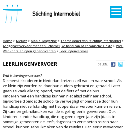
STICHTING INTERMOBIEL
Home
>
Nieuws
>
Mobiel Magazine
>
Themakamer van Stichting Intermobiel
>
Aangepast vervoer met een lichamelijke handicap of chronische ziekte
>
WVG
Wet voorzieningen gehandicapten
>
Leerlingenvervoer
LEERLINGENVERVOER
DELEN:
Wat is leerlingenvervoer?
De meeste kinderen in Nederland reizen zelf van en naar school. Als
ze klein zijn worden ze door hun ouders gebracht en gehaald. Later
gaan ze vaak alleen; lopend, met de fiets of met de bus.
Kinderen met een handicap kunnen niet altijd zelf naar school,
bijvoorbeeld omdat de school te ver weg ligt of omdat ze door hun
handicap niet zelfstandig met het openbaar vervoer kunnen reizen.
Zij kunnen gebruikmaken van de regeling leerlingenvervoer. Ook
kinderen zonder handicap, die nog geen negen jaar zijn (dat is in
sommige gemeenten de leeftijdsgrens) en ver moeten reizen naar
school, kunnen gebruikmaken van de regeling. Het leerlingenvervoer