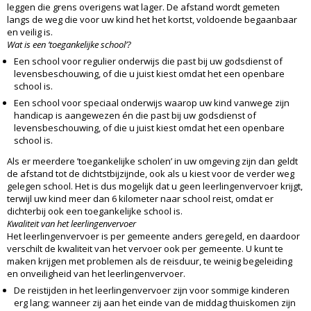
leggen die grens overigens wat lager. De afstand wordt gemeten
langs de weg die voor uw kind het het kortst, voldoende begaanbaar
en veilig is.
Wat is een ’toegankelijke school’?
Een school voor regulier onderwijs die past bij uw godsdienst of
levensbeschouwing, of die u juist kiest omdat het een openbare
school is.
Een school voor speciaal onderwijs waarop uw kind vanwege zijn
handicap is aangewezen én die past bij uw godsdienst of
levensbeschouwing, of die u juist kiest omdat het een openbare
school is.
Als er meerdere ’toegankelijke scholen’ in uw omgeving zijn dan geldt
de afstand tot de dichtstbijzijnde, ook als u kiest voor de verder weg
gelegen school. Het is dus mogelijk dat u geen leerlingenvervoer krijgt,
terwijl uw kind meer dan 6 kilometer naar school reist, omdat er
dichterbij ook een toegankelijke school is.
Kwaliteit van het leerlingenvervoer
Het leerlingenvervoer is per gemeente anders geregeld, en daardoor
verschilt de kwaliteit van het vervoer ook per gemeente. U kunt te
maken krijgen met problemen als de reisduur, te weinig begeleiding
en onveiligheid van het leerlingenvervoer.
De reistijden in het leerlingenvervoer zijn voor sommige kinderen
erg lang; wanneer zij aan het einde van de middag thuiskomen zijn