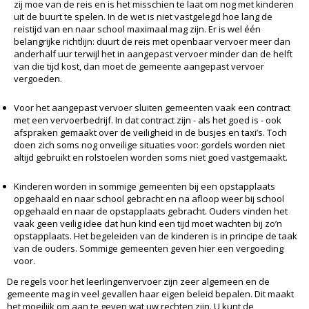
zij moe van de reis en is het misschien te laat om nog met kinderen
uit de buurt te spelen. In de wet is niet vastgelegd hoe lang de
reistijd van en naar school maximaal mag zijn. Er is wel één
belangrijke richtlijn: duurt de reis met openbaar vervoer meer dan
anderhalf uur terwijl het in aangepast vervoer minder dan de helft
van die tijd kost, dan moet de gemeente aangepast vervoer
vergoeden.
Voor het aangepast vervoer sluiten gemeenten vaak een contract
met een vervoerbedrijf. In dat contract zijn - als het goed is - ook
afspraken gemaakt over de veiligheid in de busjes en taxi’s. Toch
doen zich soms nog onveilige situaties voor: gordels worden niet
altijd gebruikt en rolstoelen worden soms niet goed vastgemaakt.
Kinderen worden in sommige gemeenten bij een opstapplaats
opgehaald en naar school gebracht en na afloop weer bij school
opgehaald en naar de opstapplaats gebracht. Ouders vinden het
vaak geen veilig idee dat hun kind een tijd moet wachten bij zo’n
opstapplaats. Het begeleiden van de kinderen is in principe de taak
van de ouders. Sommige gemeenten geven hier een vergoeding
voor.
De regels voor het leerlingenvervoer zijn zeer algemeen en de
gemeente mag in veel gevallen haar eigen beleid bepalen. Dit maakt
het moeilijk om aan te geven wat uw rechten zijn. U kunt de