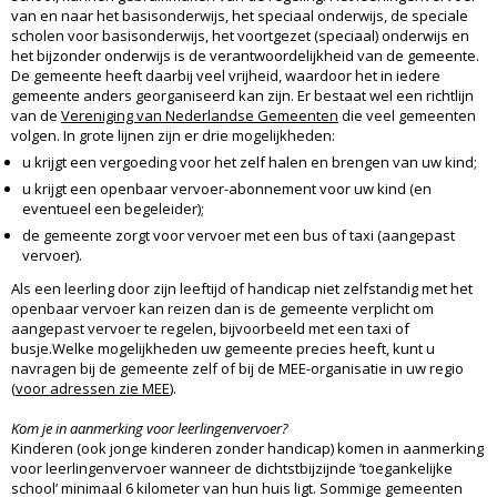
van en naar het basisonderwijs, het speciaal onderwijs, de speciale
scholen voor basisonderwijs, het voortgezet (speciaal) onderwijs en
het bijzonder onderwijs is de verantwoordelijkheid van de gemeente.
De gemeente heeft daarbij veel vrijheid, waardoor het in iedere
gemeente anders georganiseerd kan zijn. Er bestaat wel een richtlijn
van de
Vereniging van Nederlandse Gemeenten
die veel gemeenten
volgen. In grote lijnen zijn er drie mogelijkheden:
u krijgt een vergoeding voor het zelf halen en brengen van uw kind;
u krijgt een openbaar vervoer-abonnement voor uw kind (en
eventueel een begeleider);
de gemeente zorgt voor vervoer met een bus of taxi (aangepast
vervoer).
Als een leerling door zijn leeftijd of handicap niet zelfstandig met het
openbaar vervoer kan reizen dan is de gemeente verplicht om
aangepast vervoer te regelen, bijvoorbeeld met een taxi of
busje.Welke mogelijkheden uw gemeente precies heeft, kunt u
navragen bij de gemeente zelf of bij de MEE-organisatie in uw regio
(
voor adressen zie MEE
).
Kom je in aanmerking voor leerlingenvervoer?
Kinderen (ook jonge kinderen zonder handicap) komen in aanmerking
voor leerlingenvervoer wanneer de dichtstbijzijnde ’toegankelijke
school’ minimaal 6 kilometer van hun huis ligt. Sommige gemeenten