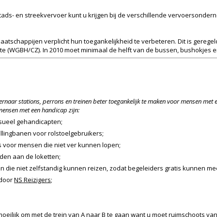
stads- en streekvervoer kunt u krijgen bij de verschillende vervoersonde
tschappijen verplicht hun toegankelijkheid te verbeteren. Dit is geregel
te (WGBH/CZ). In 2010 moet minimaal de helft van de bussen, bushokjes en 
naar stations, perrons en treinen beter toegankelijk te maken voor mensen met 
 mensen met een handicap zijn:
isueel gehandicapten;
ellingbanen voor rolstoelgebruikers;
s voor mensen die niet ver kunnen lopen;
den aan de loketten;
 die niet zelfstandig kunnen reizen, zodat begeleiders gratis kunnen me
 door
NS Reizigers
;
 moeilijk om met de trein van A naar B te gaan want u moet ruimschoots van