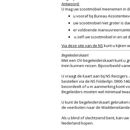
Antwoord:
U mag uw scootmobiel meenemen in de
u vooraf bij Bureau Assistentieve
uw scootmobiel niet groter is da
er voldoende manouvreerruimte i
u zelf uw scootmobiel in en uit de
Via deze site van de NS
kunt u kijken 
Begeleiderskaart
Met een OV-begeleiderskaart kunt u gr
trein kunnen reizen. Bijvoorbeeld van
U vraagt de kaart aan bij NS Reizigers
bestellen via de NS Folderlijn: 0900-14
beoordeelt of u in aanmerking komt vo
Begeleiders moeten wel minimaal twaalf
U kunt de begeleiderskaart gebruiken i
de veerboten naar de Waddeneilanden)
Als u blind of slechtziend bent, kan u
Nederland kopen.