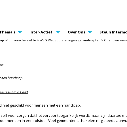
AVIGATION
Thema's
Inter-Actief!
Over Ons
Steun Intermo
ap of chronische ziekte
>
WVG Wet voorzieningen gehandicapten
>
Openbaar ver
oer
t een handicap
n openbaar vervoer
ijd niet geschikt voor mensen met een handicap.
f voor zorgen dat het vervoer toegankelijk wordt, maar zijn daartoe (nog)
 voor mensen in een rolstoel. Veel gemeenten schakelen nog steeds aanv