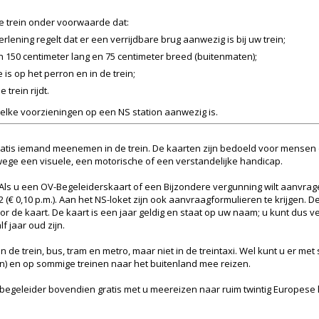
 trein onder voorwaarde dat:
rlening regelt dat er een verrijdbare brug aanwezig is bij uw trein;
n 150 centimeter lang en 75 centimeter breed (buitenmaten);
s op het perron en in de trein;
 trein rijdt.
welke voorzieningen op een NS station aanwezig is.
atis iemand meenemen in de trein. De kaarten zijn bedoeld voor mensen 
wege een visuele, een motorische of een verstandelijke handicap.
. Als u een OV-Begeleiderskaart of een Bijzondere vergunning wilt aanvra
62 (€ 0,10 p.m.). Aan het NS-loket zijn ook aanvraagformulieren te krijgen.
or de kaart. De kaart is een jaar geldig en staat op uw naam; u kunt dus
 jaar oud zijn.
n de trein, bus, tram en metro, maar niet in de treintaxi. Wel kunt u er 
 en op sommige treinen naar het buitenland mee reizen.
w begeleider bovendien gratis met u meereizen naar ruim twintig Europese 