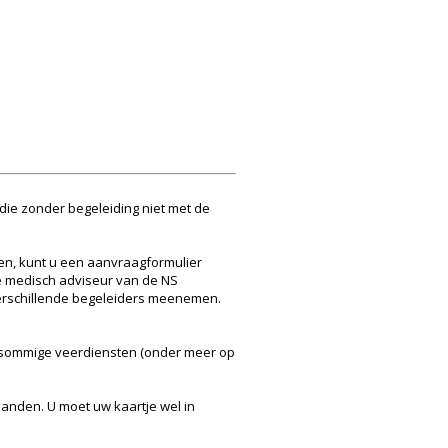
die zonder begeleiding niet met de
gen, kunt u een aanvraagformulier
 De medisch adviseur van de NS
 verschillende begeleiders meenemen.
met sommige veerdiensten (onder meer op
landen. U moet uw kaartje wel in