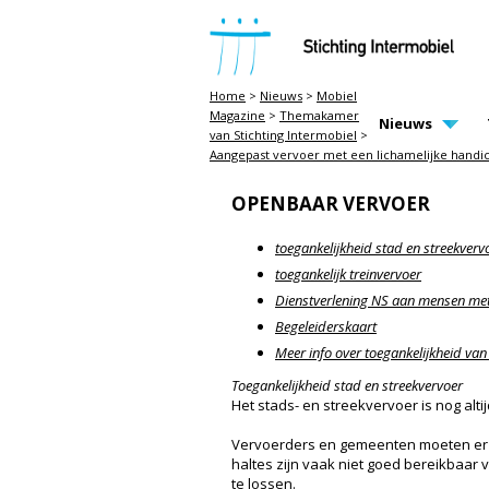
STICHTING INTERMOBIEL
Home
>
Nieuws
>
Mobiel
Magazine
>
Themakamer
MAIN PAGE N
Nieuws
van Stichting Intermobiel
>
Aangepast vervoer met een lichamelijke handic
OPENBAAR VERVOER
toegankelijkheid stad en streekverv
toegankelijk treinvervoer
Dienstverlening NS aan mensen me
Begeleiderskaart
Meer info over toegankelijkheid va
Toegankelijkheid stad en streekvervoer
Het stads- en streekvervoer is nog alt
Vervoerders en gemeenten moeten er zel
haltes zijn vaak niet goed bereikbaar
te lossen.