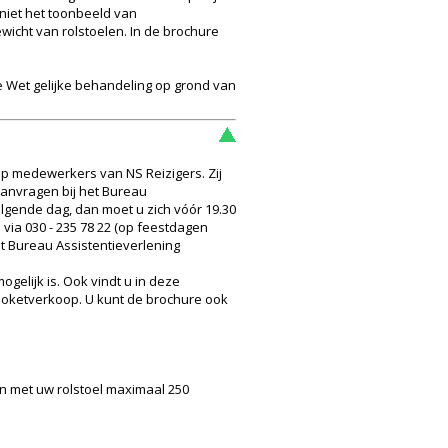
 niet het toonbeeld van
ewicht van rolstoelen. In de brochure
de Wet gelijke behandeling op grond van
p medewerkers van NS Reizigers. Zij
 aanvragen bij het Bureau
olgende dag, dan moet u zich vóór 19.30
via 030 - 235 78 22 (op feestdagen
t Bureau Assistentieverlening
gelijk is. Ook vindt u in deze
 loketverkoop. U kunt de brochure ook
men met uw rolstoel maximaal 250