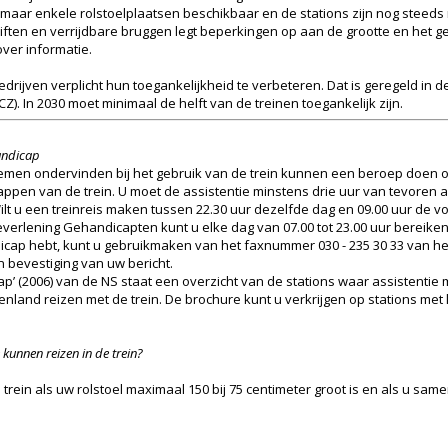
jn maar enkele rolstoelplaatsen beschikbaar en de stations zijn nog steeds
 liften en verrijdbare bruggen legt beperkingen op aan de grootte en het g
ver informatie.
rijven verplicht hun toegankelijkheid te verbeteren. Dat is geregeld in 
). In 2030 moet minimaal de helft van de treinen toegankelijk zijn.
andicap
lemen ondervinden bij het gebruik van de trein kunnen een beroep doen o
stappen van de trein. U moet de assistentie minstens drie uur van tevoren
lt u een treinreis maken tussen 22.30 uur dezelfde dag en 09.00 uur de v
erlening Gehandicapten kunt u elke dag van 07.00 tot 23.00 uur bereiken 
dicap hebt, kunt u gebruikmaken van het faxnummer 030 - 235 30 33 van he
 bevestiging van uw bericht.
’ (2006) van de NS staat een overzicht van de stations waar assistentie mo
enland reizen met de trein. De brochure kunt u verkrijgen op stations met
 kunnen reizen in de trein?
 trein als uw rolstoel maximaal 150 bij 75 centimeter groot is en als u sa