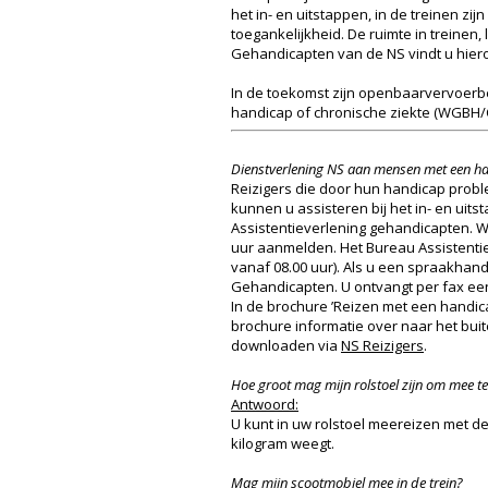
het in- en uitstappen, in de treinen zi
toegankelijkheid. De ruimte in treinen,
Gehandicapten van de NS vindt u hiero
In de toekomst zijn openbaarvervoerbed
handicap of chronische ziekte (WGBH/CZ
Dienstverlening NS aan mensen met een h
Reizigers die door hun handicap prob
kunnen u assisteren bij het in- en uit
Assistentieverlening gehandicapten. Wi
uur aanmelden. Het Bureau Assistentiev
vanaf 08.00 uur). Als u een spraakhan
Gehandicapten. U ontvangt per fax een
In de brochure ’Reizen met een handicap
brochure informatie over naar het buit
downloaden via
NS Reizigers
.
Hoe groot mag mijn rolstoel zijn om mee te
Antwoord:
U kunt in uw rolstoel meereizen met de
kilogram weegt.
Mag mijn scootmobiel mee in de trein?