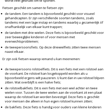
wordt veel gebruikt om te sporten.
Fietsen geschikt om samen te fietsen zijn:
de tandem. Een tandem is bijvoorbeeld geschikt voor visueel
gehandicapten. Er zijn verschillende soorten tandems, zoals
tandems met een lage instap en tandems waarbij u gezamenlijk óf
onafhankelijk van elkaar kunt trappen;
de tandem met drie wielen. Deze fiets is bijvoorbeeld geschikt voor
zeer beweeglijke kinderen of voor mensen met
evenwichtsproblemen;
de tweepersoonsfiets. Op deze driewielfiets zitten twee mensen
naast elkaar.
Er zijn ook fietsen waarop iemand u kan meenemen:
de tweepersoons rolstoelfiets. Dit is een fiets met een rolstoel aan
de voorkant. De rolstoel kan losgekoppeld worden als u
bijvoorbeeld ergens wilt pauzeren. U kunt dan in uw rolstoel blijven
zitten. Wat overblijft is een halve fiets;
de rolstoelbakfiets. Dit is een fiets met een wiel achter en twee
wielen voor. Tussen de twee wielen aan de voorkant zit een plaat
waarop de rolstoel kan worden bevestigd. Deze fiets is geschikt
voor mensen die alleen in hun eigen rolstoel kunnen zitten;
de bakfiets. Deze fiets is handig voor ouders van kleine kinderen