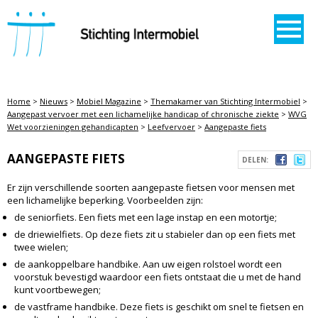
STICHTING INTERMOBIEL
Home
>
Nieuws
>
Mobiel Magazine
>
Themakamer van Stichting Intermobiel
>
Aangepast vervoer met een lichamelijke handicap of chronische ziekte
>
WVG
Wet voorzieningen gehandicapten
>
Leefvervoer
>
Aangepaste fiets
AANGEPASTE FIETS
DELEN:
Er zijn verschillende soorten aangepaste fietsen voor mensen met
een lichamelijke beperking. Voorbeelden zijn:
de seniorfiets. Een fiets met een lage instap en een motortje;
de driewielfiets. Op deze fiets zit u stabieler dan op een fiets met
twee wielen;
de aankoppelbare handbike. Aan uw eigen rolstoel wordt een
voorstuk bevestigd waardoor een fiets ontstaat die u met de hand
kunt voortbewegen;
de vastframe handbike. Deze fiets is geschikt om snel te fietsen en