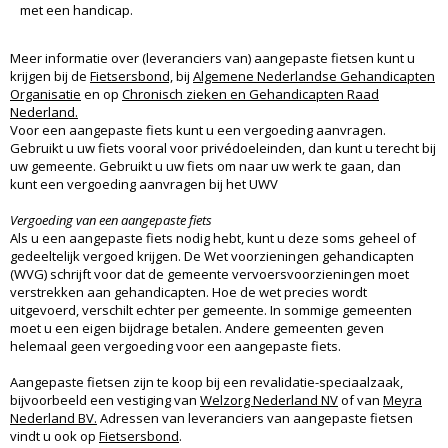
met een handicap.
Meer informatie over (leveranciers van) aangepaste fietsen kunt u
krijgen bij de
Fietsersbond,
bij
Algemene Nederlandse Gehandicapten
Organisatie
en op
Chronisch zieken en Gehandicapten Raad
Nederland.
Voor een aangepaste fiets kunt u een vergoeding aanvragen.
Gebruikt u uw fiets vooral voor privédoeleinden, dan kunt u terecht bij
uw gemeente. Gebruikt u uw fiets om naar uw werk te gaan, dan
kunt een vergoeding aanvragen bij het UWV
Vergoeding van een aangepaste fiets
Als u een aangepaste fiets nodig hebt, kunt u deze soms geheel of
gedeeltelijk vergoed krijgen. De Wet voorzieningen gehandicapten
(WVG) schrijft voor dat de gemeente vervoersvoorzieningen moet
verstrekken aan gehandicapten. Hoe de wet precies wordt
uitgevoerd, verschilt echter per gemeente. In sommige gemeenten
moet u een eigen bijdrage betalen. Andere gemeenten geven
helemaal geen vergoeding voor een aangepaste fiets.
Aangepaste fietsen zijn te koop bij een revalidatie-speciaalzaak,
bijvoorbeeld een vestiging van
Welzorg Nederland NV
of van
Meyra
Nederland BV.
Adressen van leveranciers van aangepaste fietsen
vindt u ook op
Fietsersbond
.