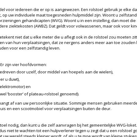
el voor iedereen die er op is aangewezen. Een rolstoel gebruik je elke da
, op uw individuele maat toegesneden hulpmiddel zijn. Woont u zelfstandig
zieningen gehandicapten (WVG). Woont u in een instelling, dan moet die in
dere ziektekosten (AWBZ). Dat geldt voor volwassenen, maar ook voor ki
etekent niet dat u elke meter die u aflegt ook in de rolstoel zou moeten 
n van hun verplaatsingen, dat ze nergens anders meer aan toe zouden kom
den voor een zelfstandig leven.
 Er zijn vier hoofdvormen:
dreven door uzelf, door middel van hoepels aan de wielen),
er u duwt),
 elektromotor) en
wel ’booster’ of plateau-rolstoel genoemd).
, hangt af van uw persoonlijke situatie. Sommige mensen gebruiken meerde
uis en een scootmobiel voor verplaatsingen buiten de deur.
toel nodig, dan kunt u die zelf aanvragen bij het gemeentelijke WVG-loket
 dus niet te wachten tot een hulpverlener tegen u zegt dat u een rolstoel
t uw wereld steeds kleiner wordt, of als u te moe wordt van kleine stukjes