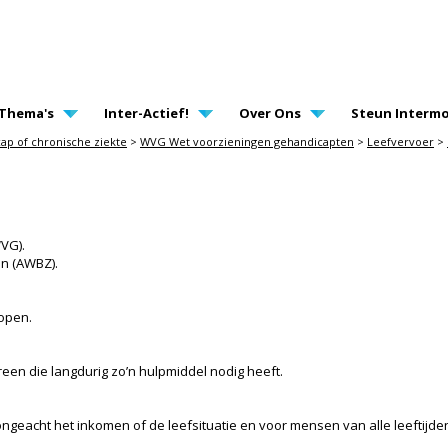
AVIGATION
Thema's
Inter-Actief!
Over Ons
Steun Intermo
ap of chronische ziekte
>
WVG Wet voorzieningen gehandicapten
>
Leefvervoer
>
VG).
en (AWBZ).
open.
reen die langdurig zo’n hulpmiddel nodig heeft.
 ongeacht het inkomen of de leefsituatie en voor mensen van alle leeftijde