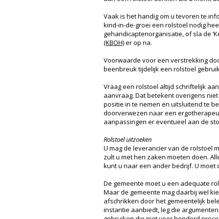
Vaak is het handig om u tevoren te in
kind-in-de-groei een rolstoel nodig hee
gehandicaptenorganisatie, of sla de ’
(KBOH)
er op na.
Voorwaarde voor een verstrekking door
beenbreuk tijdelijk een rolstoel gebrui
Vraag een rolstoel altijd schriftelij
aanvraag. Dat betekent overigens niet
positie in te nemen en uitsluitend te 
doorverwezen naar een ergotherapeut o
aanpassingen er eventueel aan de st
Rolstoel uitzoeken
U mag de leverancier van de rolstoel m
zult u met hen zaken moeten doen. Al
kunt u naar een ander bedrijf. U moe
De gemeente moet u een adequate rolst
Maar de gemeente mag daarbij wel kiez
afschrikken door het gemeentelijk bel
instantie aanbiedt, leg die argumenten
gebruiken die niet voor honderd proce