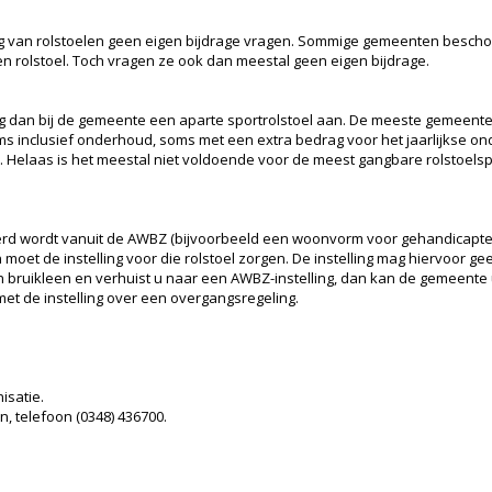
g van rolstoelen geen eigen bijdrage vragen. Sommige gemeenten bescho
n rolstoel. Toch vragen ze ook dan meestal geen eigen bijdrage.
raag dan bij de gemeente een aparte sportrolstoel aan. De meeste gemeent
oms inclusief onderhoud, soms met een extra bedrag voor het jaarlijkse o
n. Helaas is het meestal niet voldoende voor de meest gangbare rolstoelspo
cierd wordt vanuit de AWBZ (bijvoorbeeld een woonvorm voor gehandicapte
 moet de instelling voor die rolstoel zorgen. De instelling mag hiervoor ge
n bruikleen en verhuist u naar een AWBZ-instelling, dan kan de gemeente 
t de instelling over een overgangsregeling.
isatie.
, telefoon (0348) 436700.