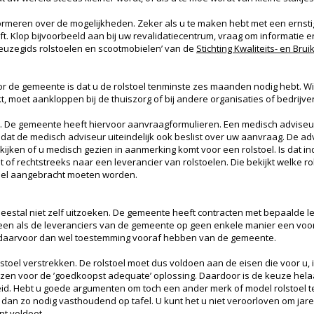
formeren over de mogelijkheden. Zeker als u te maken hebt met een ernstig
ft. Klop bijvoorbeeld aan bij uw revalidatiecentrum, vraag om informatie e
Keuzegids rolstoelen en scootmobielen’ van de
Stichting Kwaliteits- en B
 de gemeente is dat u de rolstoel tenminste zes maanden nodig hebt. Wi
kt, moet aankloppen bij de thuiszorg of bij andere organisaties of bedrijv
k aan. De gemeente heeft hiervoor aanvraagformulieren. Een medisch advis
 dat de medisch adviseur uiteindelijk ook beslist over uw aanvraag. De a
bekijken of u medisch gezien in aanmerking komt voor een rolstoel. Is dat 
f rechtstreeks naar een leverancier van rolstoelen. Die bekijkt welke ro
oel aangebracht moeten worden.
eestal niet zelf uitzoeken. De gemeente heeft contracten met bepaalde le
leen als de leveranciers van de gemeente op geen enkele manier een voo
t daarvoor dan wel toestemming vooraf hebben van de gemeente.
oel verstrekken. De rolstoel moet dus voldoen aan de eisen die voor u, i
en voor de ’goedkoopst adequate’ oplossing. Daardoor is de keuze helaas
eid. Hebt u goede argumenten om toch een ander merk of model rolstoel t
 dan zo nodig vasthoudend op tafel. U kunt het u niet veroorloven om jar
nt voldoet.