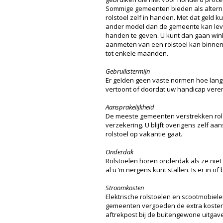
Sommige gemeenten bieden als alterna
rolstoel zelf in handen. Met dat geld k
ander model dan de gemeente kan levere
handen te geven. U kunt dan gaan winkel
aanmeten van een rolstoel kan binnen e
tot enkele maanden.
Gebruikstermijn
Er gelden geen vaste normen hoe lang u
vertoont of doordat uw handicap verer
Aansprakelijkheid
De meeste gemeenten verstrekken rolst
verzekering. U blijft overigens zelf aa
rolstoel op vakantie gaat.
Onderdak
Rolstoelen horen onderdak als ze niet 
al u ’m nergens kunt stallen. Is er in 
Stroomkosten
Elektrische rolstoelen en scootmobiel
gemeenten vergoeden de extra kosten d
aftrekpost bij de buitengewone uitgav