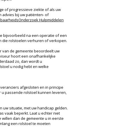
e of progressieve ziekte of als uw
n advies bij uw patiënten- of
ruikbaarheidsOnderzoek Hulpmiddelen
e bijvoorbeeld na een operatie of een
en die rolstoelen verhuren of verkopen.
eur van de gemeente beoordeelt uw
dviseur hoort een onafhankelijke
inderdaad zo, dan wordt u
lstoel u nodig hebt en welke
veranciers afgesloten en in principe
r u passende rolstoel kunnen leveren,
n uw situatie, met uw handicap gelden.
 vaak beperkt. Laat u echter niet
e willen dan de gemeente u in eerste
enlang een rolstoel te moeten