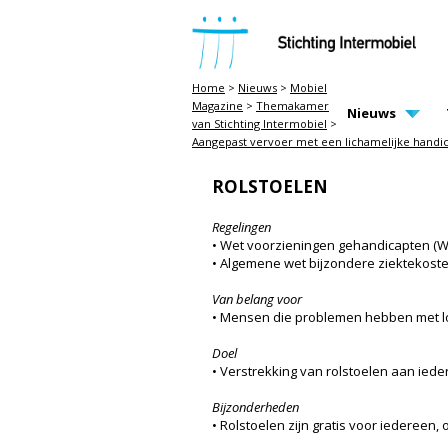
STICHTING INTERMOBIEL
Home
>
Nieuws
>
Mobiel
Magazine
>
Themakamer
MAIN PAGE N
Nieuws
van Stichting Intermobiel
>
Aangepast vervoer met een lichamelijke handic
ROLSTOELEN
Regelingen
• Wet voorzieningen gehandicapten (W
• Algemene wet bijzondere ziektekost
Van belang voor
• Mensen die problemen hebben met l
Doel
• Verstrekking van rolstoelen aan iede
Bijzonderheden
• Rolstoelen zijn gratis voor iedereen,