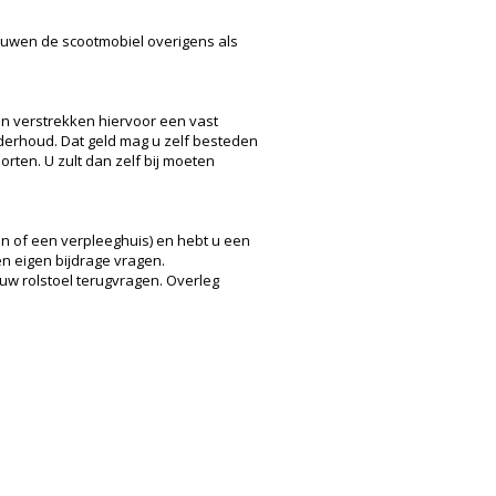
uwen de scootmobiel overigens als
en verstrekken hiervoor een vast
nderhoud. Dat geld mag u zelf besteden
rten. U zult dan zelf bij moeten
n of een verpleeghuis) en hebt u een
en eigen bijdrage vragen.
uw rolstoel terugvragen. Overleg