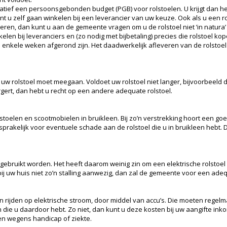
tief een persoonsgebonden budget (PGB) voor rolstoelen. U krijgt dan h
unt u zelf gaan winkelen bij een leverancier van uw keuze. Ook als u een r
n, dan kunt u aan de gemeente vragen om u de rolstoel niet ’in natura’ t
en bij leveranciers en (zo nodig met bijbetaling) precies die rolstoel kop
nkele weken afgerond zijn. Het daadwerkelijk afleveren van de rolstoel d
w rolstoel moet meegaan. Voldoet uw rolstoel niet langer, bijvoorbeeld d
gert, dan hebt u recht op een andere adequate rolstoel.
oelen en scootmobielen in bruikleen. Bij zo’n verstrekking hoort een go
nsprakelijk voor eventuele schade aan de rolstoel die u in bruikleen hebt.
gebruikt worden. Het heeft daarom weinig zin om een elektrische rolstoel 
of bij uw huis niet zo’n stalling aanwezig, dan zal de gemeente voor een a
en rijden op elektrische stroom, door middel van accu’s. Die moeten reg
ie u daardoor hebt. Zo niet, dan kunt u deze kosten bij uw aangifte ink
en wegens handicap of ziekte.