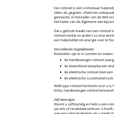
Een rolstoel is een onmisbaar hulpmidd
zitten als gegoten, ofwel een adequaat
gemeente, in het kader van de Wet voor
het kader van de Algemene wet bijzon
Dat u gebruik maakt van een rolstoel b
rolstoel omdat ze anders zo moe worde
een hulpmiddel om energie over te hou
Verschillende mogelijkheden
Rolstoelen zijn er in soorten en maten.
de handbewogen rolstoel (aange
de duwrolstoel (waarbij een and
de elektrische rolstoel (met een
de elektrische scootmobiel (ook 
Welk type rolstoel het beste voor u is
lichte, handbewogen rolstoel binnensh
Zelf aanvragen
Woont u zelfstandig en hebt u een rols
uw arts of revalidatiecentrum. U hoeft
aan een rolstoel denken als u merkt da