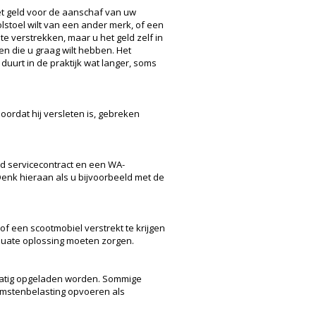
et geld voor de aanschaf van uw
olstoel wilt van een ander merk, of een
e verstrekken, maar u het geld zelf in
en die u graag wilt hebben. Het
uurt in de praktijk wat langer, soms
oordat hij versleten is, gebreken
ed servicecontract en een WA-
 Denk hieraan als u bijvoorbeeld met de
of een scootmobiel verstrekt te krijgen
dequate oplossing moeten zorgen.
elmatig opgeladen worden. Sommige
omstenbelasting opvoeren als