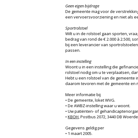
Geen eigen bijdrage
De gemeente mag voor de verstrekkin
een vervoersvoorziening en niet als ee
Sportrolstoel
Wilt u in de rolstoel gaan sporten, v
bedrag van rond de € 2.000 à 2.500, s
bij een leverancier van sportrolstoele
passen.
In een instelling
Woont u in een instelling die gefinan
rolstoel nodig om u te verplaatsen, dan
Hebt u een rolstoel van de gemeente i
daarom tevoren met de gemeente en me
Meer informatie bij
• De gemeente, loket WVG.
• De AWBZ-instelling waar u woont.
• Uw patiënten- of gehandicaptenorgan
•
KBOH
, Postbus 2072, 3440 DB Woerden
Gegevens geldig per
• 1 maart 2005.