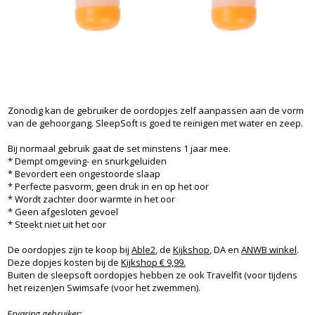
Zonodig kan de gebruiker de oordopjes zelf aanpassen aan de vorm
van de gehoorgang. SleepSoft is goed te reinigen met water en zeep.
Bij normaal gebruik gaat de set minstens 1 jaar mee.
* Dempt omgeving- en snurkgeluiden
* Bevordert een ongestoorde slaap
* Perfecte pasvorm, geen druk in en op het oor
* Wordt zachter door warmte in het oor
* Geen afgesloten gevoel
* Steekt niet uit het oor
De oordopjes zijn te koop bij
Able2
, de
Kijkshop
, DA en
ANWB winkel
.
Deze dopjes kosten bij de
Kijkshop € 9,99.
Buiten de sleepsoft oordopjes hebben ze ook Travelfit (voor tijdens
het reizen)en Swimsafe (voor het zwemmen).
Ervaring gebruiker: