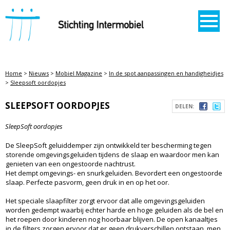
STICHTING INTERMOBIEL
Home
>
Nieuws
>
Mobiel Magazine
>
In de spot aanpassingen en handigheidjes
>
Sleepsoft oordopjes
SLEEPSOFT OORDOPJES
DELEN:
SleepSoft oordopjes
De SleepSoft geluiddemper zijn ontwikkeld ter bescherming tegen
storende omgevingsgeluiden tijdens de slaap en waardoor men kan
genieten van een ongestoorde nachtrust.
Het dempt omgevings- en snurkgeluiden. Bevordert een ongestoorde
slaap. Perfecte pasvorm, geen druk in en op het oor.
Het speciale slaapfilter zorgt ervoor dat alle omgevingsgeluiden
worden gedempt waarbij echter harde en hoge geluiden als de bel en
het roepen door kinderen nog hoorbaar blijven. De open kanaaltjes
in de filters zorgen ervoor dat er geen drukverschillen ontstaan, men