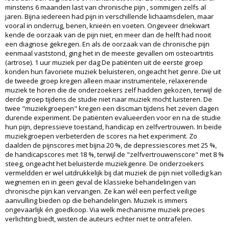
minstens 6 maanden last van chronische pijn , sommigen zelfs al
jaren. Bijna iedereen had pijn in verschillende lichaamsdelen, maar
vooral in onderrug, benen, knieën en voeten. Ongeveer driekwart
kende de oorzaak van de pijn niet, en meer dan de helft had nooit
een diagnose gekregen. En als de oorzaak van de chronische pijn
eenmaal vaststond, ging het in de meeste gevallen om osteoartritis
(artrose). 1 uur muziek per dag De patiënten uit de eerste groep
konden hun favoriete muziek beluisteren, ongeacht het genre. Die uit
de tweede groep kregen alleen maar instrumentele, relaxerende
muziek te horen die de onderzoekers zelf hadden gekozen, terwijl de
derde groep tijdens de studie niet naar muziek mocht luisteren. De
twee "muziekgroepen" kregen een discman tijdens het zeven dagen
durende experiment. De patiënten evalueerden voor en na de studie
hun pijn, depressieve toestand, handicap en zelfvertrouwen. In beide
muziekgroepen verbeterden de scores na het experiment. Zo
daalden de pijnscores met bijna 20 %, de depressiescores met 25 %,
de handicapscores met 18 %, terwijl de "zelfvertrouwenscore" met 8 %
steeg, ongeacht het beluisterde muziekgenre. De onderzoekers
vermeldden er wel uitdrukkelijk bij dat muziek de pijn niet volledig kan
wegnemen en in geen geval de klassieke behandelingen van
chronische pijn kan vervangen. Ze kan wél een perfect veilige
aanvulling bieden op die behandelingen. Muziek is immers
ongevaarlijk én goedkoop. Via welk mechanisme muziek precies
verlichting biedt, wisten de auteurs echter niet te ontrafelen.