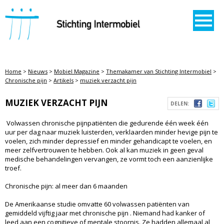
STICHTING INTERMOBIEL
Home
>
Nieuws
>
Mobiel Magazine
>
Themakamer van Stichting Intermobiel
>
Chronische pijn
>
Artikels
>
muziek verzacht pijn
MUZIEK VERZACHT PIJN
DELEN:
Volwassen chronische pijnpatiënten die gedurende één week één
uur per dag naar muziek luisterden, verklaarden minder hevige pijn te
voelen, zich minder depressief en minder gehandicapt te voelen, en
meer zelfvertrouwen te hebben. Ook al kan muziek in geen geval
medische behandelingen vervangen, ze vormt toch een aanzienlijke
troef.
Chronische pijn: al meer dan 6 maanden
De Amerikaanse studie omvatte 60 volwassen patiënten van
gemiddeld vijftig jaar met chronische pijn . Niemand had kanker of
leed aan een cognitieve of mentale stoornis. Ze hadden allemaal al