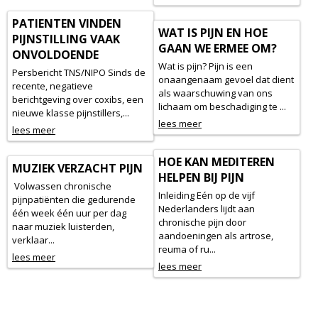
PATIENTEN VINDEN
WAT IS PIJN EN HOE
PIJNSTILLING VAAK
GAAN WE ERMEE OM?
ONVOLDOENDE
Wat is pijn? Pijn is een
Persbericht TNS/NIPO Sinds de
onaangenaam gevoel dat dient
recente, negatieve
als waarschuwing van ons
berichtgeving over coxibs, een
lichaam om beschadiging te ...
nieuwe klasse pijnstillers,...
lees meer
lees meer
HOE KAN MEDITEREN
MUZIEK VERZACHT PIJN
HELPEN BIJ PIJN
Volwassen chronische
Inleiding Eén op de vijf
pijnpatiënten die gedurende
Nederlanders lijdt aan
één week één uur per dag
chronische pijn door
naar muziek luisterden,
aandoeningen als artrose,
verklaar...
reuma of ru...
lees meer
lees meer