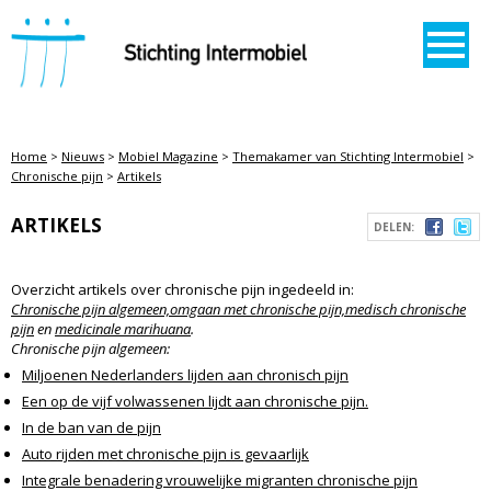
STICHTING INTERMOBIEL
Home
>
Nieuws
>
Mobiel Magazine
>
Themakamer van Stichting Intermobiel
>
Chronische pijn
>
Artikels
ARTIKELS
DELEN:
Overzicht artikels over chronische pijn ingedeeld in:
Chronische pijn algemeen,
omgaan met chronische pijn,
medisch chronische
pijn
en
medicinale marihuana
.
Chronische pijn algemeen:
Miljoenen Nederlanders lijden aan chronisch pijn
Een op de vijf volwassenen lijdt aan chronische pijn.
In de ban van de pijn
Auto rijden met chronische pijn is gevaarlijk
Integrale benadering vrouwelijke migranten chronische pijn