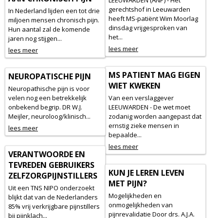
LEEUWARDEN (ANP) - Het
gerechtshof in Leeuwarden
In Nederland lijden een tot drie
heeft MS-patiënt Wim Moorlag
miljoen mensen chronisch pijn.
dinsdag vrijgesproken van
Hun aantal zal de komende
het...
jaren nog stijgen...
lees meer
lees meer
MS PATIENT MAG EIGEN
NEUROPATISCHE PIJN
WIET KWEKEN
Neuropathische pijn is voor
velen nog een betrekkelijk
Van een verslaggever
onbekend begrip. DR W.J.
LEEUWARDEN - De wet moet
Meijler, neuroloog/klinisch...
zodanig worden aangepast dat
ernstig zieke mensen in
lees meer
bepaalde...
lees meer
VERANTWOORDE EN
TEVREDEN GEBRUIKERS
KUN JE LEREN LEVEN
ZELFZORGPIJNSTILLERS
MET PIJN?
Uit een TNS NIPO onderzoekt
Mogelijkheden en
blijkt dat van de Nederlanders
onmogelijkheden van
85% vrij verkrijgbare pijnstillers
pijnrevalidatie Door drs. A.J.A.
bij pijnklach...