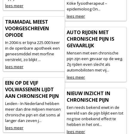
Köke fysiotherapeut –
lees meer
epidemioloog On...
lees meer
TRAMADAL MEEST
VOORGESCHREVEN
AUTO RIJDEN MET
OPIODE
CHRONISCHE PIJN IS
In 2004 is er bijna 225.000 keer
GEVAARLIJK
in de openbare apotheek een
Mensen met een chronische
geneesmiddel met morfine
pijn zijn een gevaar op de weg.
verstrekt, zo blijkt ...
Zij rijden even slecht als
lees meer
automobilisten met vij...
lees meer
EEN OP DE VIJF
VOLWASSENEN LIJDT
NIEUW INZICHT IN
AAN CHRONISCHE PIJN
CHRONISCHE PIJN
Leiden - In Nederland hebben
Een reeds bekend eiwit in de
meer dan drie miljoen mensen
wereld van de pijn blijkt een tot
chronische pijn en dat soms al
nog toe onbekend effect te
langer dan zeven j...
hebben in het ont...
lees meer
lees meer