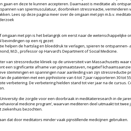
en gaan en deze te kunnen accepteren. Daarnaast is meditatie als ontspan
spannen van spiermusculatuur, doorbreken stressreactie, verminderen va
pakken. Lees op deze pagina meer over de omgaan met pijn m.b.v. meditati
nderzoek
 omgaan met pijn is het belangrijk om eerst naar de wetenschappelijke on
l bevindingen op een rij gezet:
tie helpen de hartslag en bloeddruk te verlagen, spieren te ontspannen- a
mond, M.D., professor op Harvard’s Department of Social Medicine.
hter van stressreductie kliniek op de universiteit van Massachusetts wa
ont een significante afname van pijnmaatstaven, negatief lichaamsaanz
atieve stemmingen en spanningen naar aanleiding van zijn stressreducti
an de patiënten met een pijnhistorie van 6 tot 7 jaar rapporteren 30 tot 5
rote verbetering. De verbetering hielden stand tot vier jaar na de cursus.
en.
University die zorgde voor een doorbraak in meditatieresearch in de jare
’behavioral medicine program’, waarvan mediteren deel uitmaakt tot twe
et ziekenhuis bezochten.
an dat door meditators minder vaak pijnstillende medicijnen gebruiken.