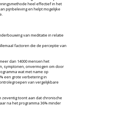
ningsmethode heel effectief in het
n pijnbeleving en helpt mogelijke
e.
derbouwing van meditatie in relatie
llemaal factoren die de perceptie van
ar meer dan 14000 mensen het
ien, symptonen, onvermogen om door
e programma wat met name op
5% een grote verbetering in
 Controlegroepen van vergelijkbare
n zeventig toont aan dat chronische
e jaar na het programma 36% minder