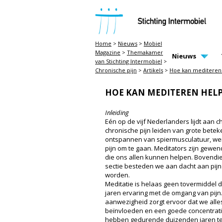
STICHTING INTERMOBIEL
Home
>
Nieuws
>
Mobiel
Magazine
>
Themakamer
MAIN PAGE N
Nieuws
van Stichting Intermobiel
>
Chronische pijn
>
Artikels
>
Hoe kan mediteren 
HOE KAN MEDITEREN HELPE
Inleiding
Eén op de vijf Nederlanders lijdt aan 
chronische pijn leiden van grote betek
ontspannen van spiermusculatuur, werk
pijn om te gaan. Meditators zijn gewe
die ons allen kunnen helpen. Bovendie
sectie besteden we aan dacht aan pijn 
worden.
Meditatie is helaas geen tovermiddel d
jaren ervaring met de omgang van pijn.
aanwezigheid zorgt ervoor dat we alle
beïnvloeden en een goede concentratie
hebben gedurende duizenden jaren tech