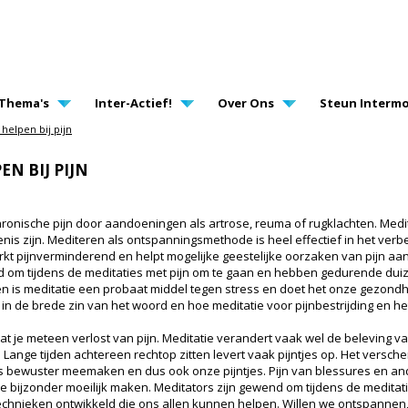
AVIGATION
Thema's
Inter-Actief!
Over Ons
Steun Intermo
helpen bij pijn
N BIJ PIJN
chronische pijn door aandoeningen als artrose, reuma of rugklachten. Medi
enis zijn. Mediteren als ontspanningsmethode is heel effectief in het ver
t pijnverminderend en helpt mogelijke geestelijke oorzaken van pijn aan 
nd om tijdens de meditaties met pijn om te gaan en hebben gedurende du
n is meditatie een probaat middel tegen stress en doet het onze gezondh
in de brede zin van het woord en hoe meditatie voor pijnbestrijding en h
at je meteen verlost van pijn. Meditatie verandert vaak wel de beleving 
 Lange tijden achtereen rechtop zitten levert vaak pijntjes op. Het versc
s bewuster meemaken en dus ook onze pijntjes. Pijn van blessures en and
 bijzonder moeilijk maken. Meditators zijn gewend om tijdens de meditat
nieken ontwikkeld die ons allen kunnen helpen. Willen we ontspannen, a