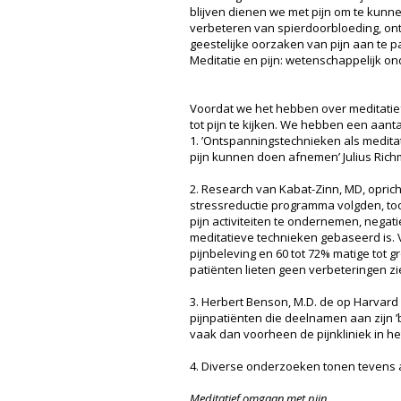
blijven dienen we met pijn om te kunn
verbeteren van spierdoorbloeding, ont
geestelijke oorzaken van pijn aan te 
Meditatie en pijn: wetenschappelijk o
Voordat we het hebben over meditatief
tot pijn te kijken. We hebben een aanta
1. ’Ontspanningstechnieken als medita
pijn kunnen doen afnemen’ Julius Rich
2. Research van Kabat-Zinn, MD, opric
stressreductie programma volgden, to
pijn activiteiten te ondernemen, neg
meditatieve technieken gebaseerd is. V
pijnbeleving en 60 tot 72% matige tot g
patiënten lieten geen verbeteringen zi
3. Herbert Benson, M.D. de op Harvard 
pijnpatiënten die deelnamen aan zijn 
vaak dan voorheen de pijnkliniek in h
4. Diverse onderzoeken tonen tevens a
Meditatief omgaan met pijn