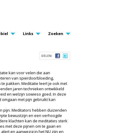
biel
Links
Zoeken
DELEN:
tatie kan voor velen die aan
beteren van spierdoorbloeding,
te pakken. Meditatie leert je ook met
izenden jaren technieken ontwikkeld
eid en welzijn sowieso goed. In deze
et omgaan met pijn gebruikt kan
van pijn. Meditators hebben duizenden
herpte bewustzijn en een verhoogde
ere klachten kan de meditaties sterk
ies met deze pijnen om te gaan en
lert en aanwezig in het NU zijn en