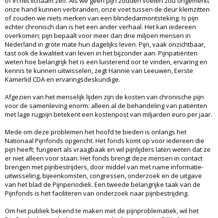
of in het lichaam zelf. Als we geen pijn zouden voelen zou ongemerkt
onze hand kunnen verbranden, onze voet tussen de deur klemzitten
of zouden we niets merken van een blindedarmontsteking. Is pijn
echter chronisch dan is het een ander verhaal. Het kan iedereen
overkomen; pijn bepaalt voor meer dan drie miljoen mensen in
Nederland in grote mate hun dagelijks leven. Pijn, vaak onzichtbaar,
tast ook de kwaliteit van leven in het bijzonder aan. Pijnpatiënten
weten hoe belangrijk het is een luisterend oor te vinden, ervaring en
kennis te kunnen uitwisselen, zegt Hannie van Leeuwen, Eerste
Kamerlid CDA en ervaringsdeskundige.
Afgezien van het menselijk lijden zijn de kosten van chronische pijn
voor de samenleving enorm: alleen al de behandeling van patiënten
met lage rugpijn betekent een kostenpost van miljarden euro per jaar.
Mede om deze problemen het hoofd te bieden is onlangs het
Nationaal Pijnfonds opgericht. Het fonds komt op voor iedereen die
pijn heeft; fungeert als vraagbaak en wil pijnlijders laten weten dat ze
er niet alleen voor staan. Het fonds brengt deze mensen in contact
brengen met pijnbestrijders, door middel van met name informatie-
uitwisseling, bijeenkomsten, congressen, onderzoek en de uitgave
van het blad de Pijnperiodiek. Een tweede belangrijke taak van de
Pijnfonds is het faciliteren van onderzoek naar pijnbestrijding.
Om het publiek bekend te maken met de pijnproblematiek, wil het