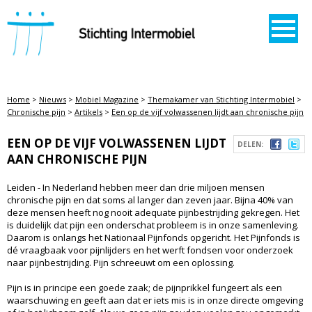
STICHTING INTERMOBIEL
Home
>
Nieuws
>
Mobiel Magazine
>
Themakamer van Stichting Intermobiel
>
Chronische pijn
>
Artikels
>
Een op de vijf volwassenen lijdt aan chronische pijn
EEN OP DE VIJF VOLWASSENEN LIJDT
DELEN:
AAN CHRONISCHE PIJN
Leiden - In Nederland hebben meer dan drie miljoen mensen
chronische pijn en dat soms al langer dan zeven jaar. Bijna 40% van
deze mensen heeft nog nooit adequate pijnbestrijding gekregen. Het
is duidelijk dat pijn een onderschat probleem is in onze samenleving.
Daarom is onlangs het Nationaal Pijnfonds opgericht. Het Pijnfonds is
dé vraagbaak voor pijnlijders en het werft fondsen voor onderzoek
naar pijnbestrijding. Pijn schreeuwt om een oplossing.
Pijn is in principe een goede zaak; de pijnprikkel fungeert als een
waarschuwing en geeft aan dat er iets mis is in onze directe omgeving