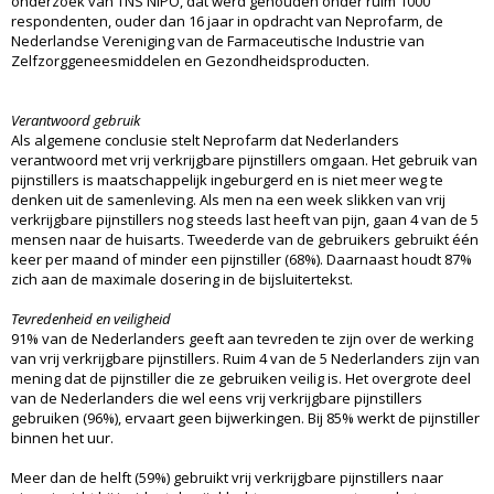
onderzoek van TNS NIPO, dat werd gehouden onder ruim 1000
respondenten, ouder dan 16 jaar in opdracht van Neprofarm, de
Nederlandse Vereniging van de Farmaceutische Industrie van
Zelfzorggeneesmiddelen en Gezondheidsproducten.
Verantwoord gebruik
Als algemene conclusie stelt Neprofarm dat Nederlanders
verantwoord met vrij verkrijgbare pijnstillers omgaan. Het gebruik van
pijnstillers is maatschappelijk ingeburgerd en is niet meer weg te
denken uit de samenleving. Als men na een week slikken van vrij
verkrijgbare pijnstillers nog steeds last heeft van pijn, gaan 4 van de 5
mensen naar de huisarts. Tweederde van de gebruikers gebruikt één
keer per maand of minder een pijnstiller (68%). Daarnaast houdt 87%
zich aan de maximale dosering in de bijsluitertekst.
Tevredenheid en veiligheid
91% van de Nederlanders geeft aan tevreden te zijn over de werking
van vrij verkrijgbare pijnstillers. Ruim 4 van de 5 Nederlanders zijn van
mening dat de pijnstiller die ze gebruiken veilig is. Het overgrote deel
van de Nederlanders die wel eens vrij verkrijgbare pijnstillers
gebruiken (96%), ervaart geen bijwerkingen. Bij 85% werkt de pijnstiller
binnen het uur.
Meer dan de helft (59%) gebruikt vrij verkrijgbare pijnstillers naar