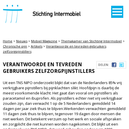
STICHTING INTERMOBIEL
Home
>
Nieuws
>
Mobiel Magazine
>
Themakamer van Stichting Intermobiel
>
Chronische pijn
>
Artikels
>
Verantwoorde en tevreden gebruikers
zelfzorgpijnstillers
VERANTWOORDE EN TEVREDEN
DELEN:
GEBRUIKERS ZELFZORGPIJNSTILLERS
Uit een TNS NIPO onderzoekt blijkt dat van de Nederlanders 85% vrij
verkrijgbare pijnstillers bij pijnklachten slikt. Hoofdpijn is daarbij de
meest voorkomende klacht. Het gaat dan vooral om pijnstillers als
paracetamol en ibuprofen. Als pijnstillers echter niet vrij verkrijgbaar
zouden zijn, dan verwacht 1 op de 5 Nederlanders gemiddeld 14
dagen per jaar ziek thuis te blijven.Werkenden verwachten gemiddeld
11 dagen ziek thuis te blijven, tegenover 19 dagen door mensen die
niet werken. Dit betekent verzuim op het werk en sociale afspraken
en zorgplicht die niet kunnen worden nagekomen. Dit blijkt uit een