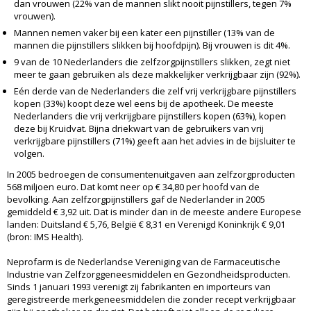
dan vrouwen (22% van de mannen slikt nooit pijnstillers, tegen 7%
vrouwen).
Mannen nemen vaker bij een kater een pijnstiller (13% van de
mannen die pijnstillers slikken bij hoofdpijn). Bij vrouwen is dit 4%.
9 van de 10 Nederlanders die zelfzorgpijnstillers slikken, zegt niet
meer te gaan gebruiken als deze makkelijker verkrijgbaar zijn (92%).
Eén derde van de Nederlanders die zelf vrij verkrijgbare pijnstillers
kopen (33%) koopt deze wel eens bij de apotheek. De meeste
Nederlanders die vrij verkrijgbare pijnstillers kopen (63%), kopen
deze bij Kruidvat. Bijna driekwart van de gebruikers van vrij
verkrijgbare pijnstillers (71%) geeft aan het advies in de bijsluiter te
volgen.
In 2005 bedroegen de consumentenuitgaven aan zelfzorgproducten
568 miljoen euro. Dat komt neer op € 34,80 per hoofd van de
bevolking. Aan zelfzorgpijnstillers gaf de Nederlander in 2005
gemiddeld € 3,92 uit. Dat is minder dan in de meeste andere Europese
landen: Duitsland € 5,76, België € 8,31 en Verenigd Koninkrijk € 9,01
(bron: IMS Health).
Neprofarm is de Nederlandse Vereniging van de Farmaceutische
Industrie van Zelfzorggeneesmiddelen en Gezondheidsproducten.
Sinds 1 januari 1993 verenigt zij fabrikanten en importeurs van
geregistreerde merkgeneesmiddelen die zonder recept verkrijgbaar