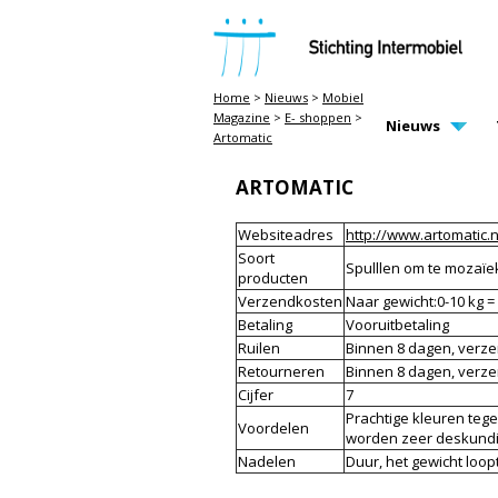
STICHTING INTERMOBIEL
Home
>
Nieuws
>
Mobiel
Magazine
>
E- shoppen
>
MAIN PAGE N
Nieuws
Artomatic
ARTOMATIC
Websiteadres
http://www.artomatic.n
Soort
Spulllen om te mozaï
producten
Verzendkosten
Naar gewicht:0-10 kg =
Betaling
Vooruitbetaling
Ruilen
Binnen 8 dagen, verz
Retourneren
Binnen 8 dagen, verz
Cijfer
7
Prachtige kleuren tege
Voordelen
worden zeer deskundig
Nadelen
Duur, het gewicht loop