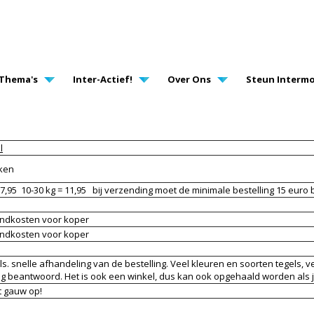
AVIGATION
Thema's
Inter-Actief!
Over Ons
Steun Intermo
l
eken
 7,95 10-30 kg = 11,95 bij verzending moet de minimale bestelling 15 euro
endkosten voor koper
endkosten voor koper
ls. snelle afhandeling van de bestelling. Veel kleuren en soorten tegels, 
 beantwoord. Het is ook een winkel, dus kan ook opgehaald worden als je
t gauw op!