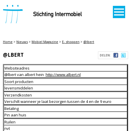
STICHTING INTERMOBIEL
Home
>
Nieuws
>
Mobiel Magazine
>
E- shoppen
>
@lbert
@LBERT
DELEN:
Websiteadres
@lbert van albert hein
http://www.albert.nl
Soort producten
levensmiddelen
Verzendkosten
Verschilt wanneer je laat bezorgen tussen de 4 en de 9 euro
Betaling
Pin aan huis
Ruilen
nvt