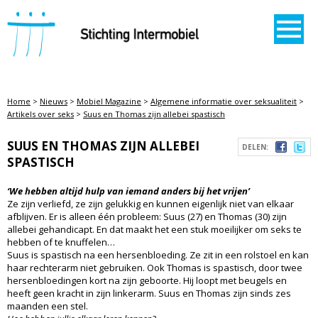
STICHTING INTERMOBIEL
Home
>
Nieuws
>
Mobiel Magazine
>
Algemene informatie over seksualiteit
>
Artikels over seks
>
Suus en Thomas zijn allebei spastisch
SUUS EN THOMAS ZIJN ALLEBEI
DELEN:
SPASTISCH
‘We hebben altijd hulp van iemand anders bij het vrijen’
Ze zijn verliefd, ze zijn gelukkig en kunnen eigenlijk niet van elkaar
afblijven. Er is alleen één probleem: Suus (27) en Thomas (30) zijn
allebei gehandicapt. En dat maakt het een stuk moeilijker om seks te
hebben of te knuffelen…
Suus is spastisch na een hersenbloeding. Ze zit in een rolstoel en kan
haar rechterarm niet gebruiken. Ook Thomas is spastisch, door twee
hersenbloedingen kort na zijn geboorte. Hij loopt met beugels en
heeft geen kracht in zijn linkerarm. Suus en Thomas zijn sinds zes
maanden een stel.