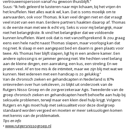
vertrouwenspersoon vanaf nu gewoon thuisblijft.”
Suus: “Ik heb geleerd te luisteren naar mijn lichaam, bij het vrijen én
het knuffelen. Niet alles wat ik wil, kan. Dat is soms moeilijk om te
aanvaarden, ook voor Thomas. Ik kan veel dingen niet en dat vraagt
veel inzet van een man. Eerdere partners haakten daarop af. Thomas
is de eerste man met wie ik echt vrij. Seks is voor mij belangrijk, maar
niet het belangrijkste. Ik vind het belangrijker dat we voldoende
kunnen knuffelen. Want ook dat is niet vanzelfsprekend. Ik zou graag
eens een hele nacht naast Thomas slapen, maar voorlopig kan dat
nog niet. Ik slaap in een aangepast bed en daarin is geen plaats voor
twee. Als Thomas hier blijft slapen, ligt hij in een andere kamer. Een
andere oplossing is er jammer genoeg niet. We hechten veel belang
aan de kleine dingen, een aanraking, een kus, een streling. En we
praten veel. Af en toe mis ik de intimiteit, maar we zijn blij met wat we
kunnen. Niet iedereen met een handicap is zo gelukkig.”
Van de chronisch zieken en gehandicapten in Nederland is 87%
ontevreden over hun seksleven, zo blijkt uit onderzoek van de
Rutgers Nisso Groep en de zorgverzekeraar Agis. Tweederde van de
groep chronisch zieken en gehandicapten heeft behoefte aan hulp bij
seksuele problemen, terwijl maar een klein deel hulp krijgt. Volgens
Rutgers en Agis moet hulp met seksualiteit voor deze doelgroep
standaard worden vergoed en moeten er meer seksuologen komen
met kennis van de problematiek.
Tips en info
•
www.rutgersnissogroep.nl