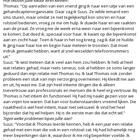
Hoe hebben jullie elkaar leren kennen?
Thomas: “Op aanraden van een vriend ging ik naar een uitje van een
gehandicaptenorganisatie. Daar zag ik Suus. Ze wilde iemand een
sms sturen, maar omdat ze niet tegelijkertijd kon sms’en en haar
rolstoel bedienen, vroeg ze me om hulp. Ik duwde haar en we raakten
aan de praat. Ze vroeg me de week erna weer naar een bijeenkomst
te komen. Dat deed ik, speciaal voor haar. Ik kwam op die bijeenkomst
aan en zocht haar. Toen ik haar in het oog kreeg, zag ik dat ze huilde.
Ik ging naar haar toe en begon haar meteen te troosten. Dat moet
indruk gemaakt hebben, want al snel wisselden telefoonnummers
uit.”
Suus: “Ik wist meteen dat ik veel aan hem zou hebben. Ik heb al heel
wat relaties gehad, maar niets serieus, ook al hebben ze soms langer
geduurd dan mijn relatie met Thomas nu. Ik laat Thomas ook zonder
probleem een stuk van mijn verzorging overnemen. Hij kleedt me aan
en uit, hij wast me. Dat zijn heel intieme dingen die ik alleen
toevertrouw aan professionals en mensen die ik heel erg vertrouw. Bij
Thomas is het intiem én functioneel. Hij had mij naakt gezien voor we
aan vrijen toe waren. Dat kan voor buitenstaanders vreemd lijken. Die
naaktheid is wel heel intiem, maar niet seksueel. Ik vind het heel
bijzonder dat hij wil helpen. Hij is de eerste man die dat echt wil.”
Tegen welke problemen lopen jullie aan?
Suus: “Voordat ik Thomas leerde kennen, heb ik een jaar een relatie
gehad met een man die ook in een rolstoel zat. Hij had lichamelijk nog
meer beperkingen dan ik, waardoor ik me nóg beperkter voelde. Ik