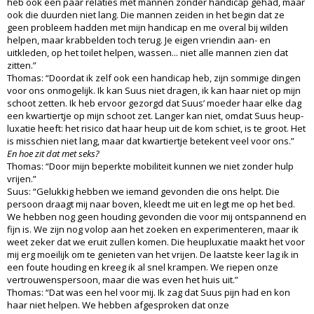
heb ook een paar relaties met mannen zonder handicap gehad, maar
ook die duurden niet lang. Die mannen zeiden in het begin dat ze
geen probleem hadden met mijn handicap en me overal bij wilden
helpen, maar krabbelden toch terug. Je eigen vriendin aan- en
uitkleden, op het toilet helpen, wassen... niet alle mannen zien dat
zitten.”
Thomas: “Doordat ik zelf ook een handicap heb, zijn sommige dingen
voor ons onmogelijk. Ik kan Suus niet dragen, ik kan haar niet op mijn
schoot zetten. Ik heb ervoor gezorgd dat Suus’ moeder haar elke dag
een kwartiertje op mijn schoot zet. Langer kan niet, omdat Suus heup-
luxatie heeft: het risico dat haar heup uit de kom schiet, is te groot. Het
is misschien niet lang, maar dat kwartiertje betekent veel voor ons.”
En hoe zit dat met seks?
Thomas: “Door mijn beperkte mobiliteit kunnen we niet zonder hulp
vrijen.”
Suus: “Gelukkig hebben we iemand gevonden die ons helpt. Die
persoon draagt mij naar boven, kleedt me uit en legt me op het bed.
We hebben nog geen houding gevonden die voor mij ontspannend en
fijn is. We zijn nog volop aan het zoeken en experimenteren, maar ik
weet zeker dat we eruit zullen komen. Die heupluxatie maakt het voor
mij erg moeilijk om te genieten van het vrijen. De laatste keer lag ik in
een foute houding en kreeg ik al snel krampen. We riepen onze
vertrouwenspersoon, maar die was even het huis uit.”
Thomas: “Dat was een hel voor mij. Ik zag dat Suus pijn had en kon
haar niet helpen. We hebben afgesproken dat onze