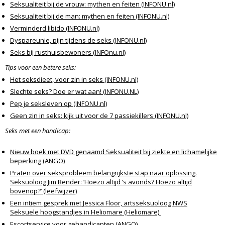
Seksualiteit bij de vrouw: mythen en feiten (INFONU.nl)
Seksualiteit bij de man: mythen en feiten (INFONU.nl)
Verminderd libido (INFONU.nl)
Dyspareunie, pijn tijdens de seks (INFONU.nl)
Seks bij rusthuisbewoners (INFOnu.nl)
Tips voor een betere seks:
Het seksdieet, voor zin in seks (INFONU.nl)
Slechte seks? Doe er wat aan! (INFONU.NL)
Pep je seksleven op (INFONU.nl)
Geen zin in seks: kijk uit voor de 7 passiekillers (INFONU.nl)
Seks met een handicap:
Nieuw boek met DVD genaamd Seksualiteit bij ziekte en lichamelijke
beperking (ANGO)
Praten over seksprobleem belangrijkste stap naar oplossing.
Seksuoloog Jim Bender: ‘Hoezo altijd ’s avonds? Hoezo altijd
bovenop?’ (leefwijzer)
Een intiem gesprek met Jessica Floor, artsseksuoloog NWS
Seksuele hoogstandjes in Heliomare (Heliomare)
Escortservice voor gehandicapten (ANGO)