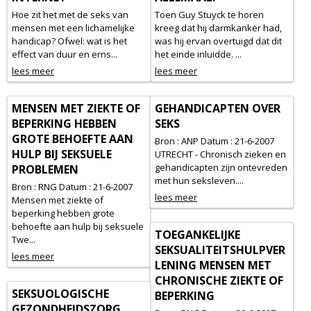
Hoe zit het met de seks van
Toen Guy Stuyck te horen
mensen met een lichamelijke
kreeg dat hij darmkanker had,
handicap? Ofwel: wat is het
was hij ervan overtuigd dat dit
effect van duur en erns...
het einde inluidde. ...
lees meer
lees meer
MENSEN MET ZIEKTE OF
GEHANDICAPTEN OVER
BEPERKING HEBBEN
SEKS
GROTE BEHOEFTE AAN
Bron : ANP Datum : 21-6-2007
HULP BIJ SEKSUELE
UTRECHT - Chronisch zieken en
gehandicapten zijn ontevreden
PROBLEMEN
met hun seksleven....
Bron : RNG Datum : 21-6-2007
lees meer
Mensen met ziekte of
beperking hebben grote
behoefte aan hulp bij seksuele
TOEGANKELIJKE
Twe...
SEKSUALITEITSHULPVER
lees meer
LENING MENSEN MET
CHRONISCHE ZIEKTE OF
SEKSUOLOGISCHE
BEPERKING
GEZONDHEIDSZORG