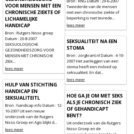
Bron : RNG Datum : 29-6-2007
VOOR MENSEN MET EEN
Tweederde van de mensen
CHRONISCHE ZIEKTE OF
met een chronische ziekte of
beperking is niet tevrede...
LICHAMELIJKE
HANDICAP
lees meer
Bron : Rutgers Nisso groep
Datum : 20-8-2007
SEKSUALITEIT NA EEN
SEKSUOLOGISCHE
STOMA
GEZONDHEIDSZORG VOOR
Bron : zorgkrant.nl Datum : 4-10-
MENSEN MET CHRONISCHE
2007 Het aanleggen van een
ZIEK...
stoma heeft een invloed op
lees meer
seksualiteit. En dat...
lees meer
HULP VAN STICHTING
HANDICAP EN
HOE GA JE OM MET SEKS
SEKSUALITEITL
ALS JE CHRONISCH ZIEK
Bron : handicap info Datum : 12-
OF GEHANDICAPT
10-2007 Uit een nieuw
BENT?
onderzoek van de Rutgers
Nisso Groep en Agis blijkt d...
Uit onderzoek van de Rutgers
Nisso Groep en de
lees meer