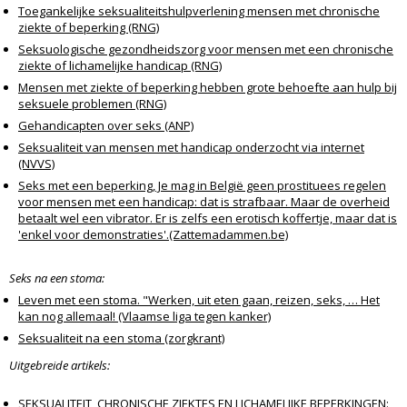
Toegankelijke seksualiteitshulpverlening mensen met chronische
ziekte of beperking (RNG)
Seksuologische gezondheidszorg voor mensen met een chronische
ziekte of lichamelijke handicap (RNG)
Mensen met ziekte of beperking hebben grote behoefte aan hulp bij
seksuele problemen (RNG)
Gehandicapten over seks (ANP)
Seksualiteit van mensen met handicap onderzocht via internet
(NVVS)
Seks met een beperking, Je mag in België geen prostituees regelen
voor mensen met een handicap: dat is strafbaar. Maar de overheid
betaalt wel een vibrator. Er is zelfs een erotisch koffertje, maar dat is
'enkel voor demonstraties'.(Zattemadammen.be)
Seks na een stoma:
Leven met een stoma. "Werken, uit eten gaan, reizen, seks, … Het
kan nog allemaal! (Vlaamse liga tegen kanker)
Seksualiteit na een stoma (zorgkrant)
Uitgebreide artikels:
SEKSUALITEIT, CHRONISCHE ZIEKTES EN LICHAMELIJKE BEPERKINGEN: