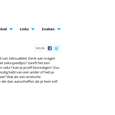
biel
Links
Zoeken
DELEN:
d van seksualiteit. Denk aan vragen
met seksspeeltjes? Geeft het een
in seks? Kan je jezelf bevredigen? Zou
 nodig hebt van een ander of heb je
 niet? Wat als een erotische
e die dan aanschaffen als je hem zelf