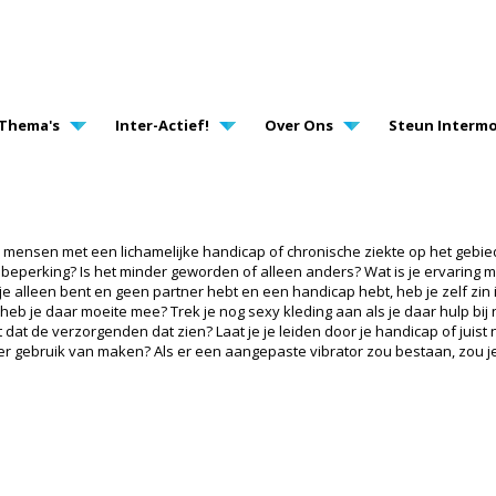
AVIGATION
Thema's
Inter-Actief!
Over Ons
Steun Intermo
 mensen met een lichamelijke handicap of chronische ziekte op het gebie
e beperking? Is het minder geworden of alleen anders? Wat is je ervaring 
je alleen bent en geen partner hebt en een handicap hebt, heb je zelf zin 
 heb je daar moeite mee? Trek je nog sexy kleding aan als je daar hulp bij
iet dat de verzorgenden dat zien? Laat je je leiden door je handicap of juist
e er gebruik van maken? Als er een aangepaste vibrator zou bestaan, zou j