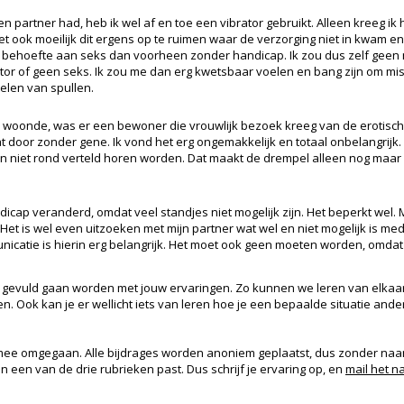
een partner had, heb ik wel af en toe een vibrator gebruikt. Alleen kreeg ik 
t ook moeilijk dit ergens op te ruimen waar de verzorging niet in kwam en 
r behoefte aan seks dan voorheen zonder handicap. Ik zou dus zelf geen
or of geen seks. Ik zou me dan erg kwetsbaar voelen en bang zijn om mis
telen van spullen.
rm woonde, was er een bewoner die vrouwlijk bezoek kreeg van de erotische
t door zonder gene. Ik vond het erg ongemakkelijk en totaal onbelangrijk. W
n en niet rond verteld horen worden. Dat maakt de drempel alleen nog maa
ndicap veranderd, omdat veel standjes niet mogelijk zijn. Het beperkt wel
 Het is wel even uitzoeken met mijn partner wat wel en niet mogelijk is me
catie is hierin erg belangrijk. Het moet ook geen moeten worden, omdat je 
 gevuld gaan worden met jouw ervaringen. Zo kunnen we leren van elkaar
n. Ook kan je er wellicht iets van leren hoe je een bepaalde situatie ande
mee omgegaan. Alle bijdrages worden anoniem geplaatst, dus zonder naa
in een van de drie rubrieken past. Dus schrijf je ervaring op, en
mail het na