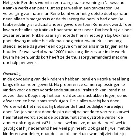
Het gezin Penders woont in een aangepaste woning in Nieuwstadt.
Katinka werkt een paar uurtjes per week in een tankstation. De
verzorging van haar man René komt voor het grootste deel op haar
neer. Alleen ’s morgens is er de thuiszorg die hem in bad doet. De
taakverdeling is radicaal anders geworden toen René ziek werd. Toen
kwam echt alles op Katinka haar schouders neer. Dat heeft zij als heel
zwaar ervaren. Prikkelbaar zijn hoorde hier in het begin bij. Ook haar
poetsdwang maakte het allemaal nog extra zwaar. Nu is het nog
steeds iedere dag weer een opgave om er balans in te krijgen en te
houden. Er was wel al vanaf 2000 thuiszorg die zes uur in de week
kwam helpen. Sinds kort heeft ze de thuiszorg verminderd met drie
uur hulp per week.
Opvoeding
In de opvoeding van de kinderen hebben René en Katinka heel lang
langs elkaar heen gewerkt. Nu proberen ze samen oplossingen te
vinden voor de zich voordoende situaties. Praktisch kan René niet
zoveel doen. Kopjes op het aanrecht zetten, asbakken legen, soms
afwassen en heel soms stofzuigen. Dit is alles wat hij kan doen.
‘Verder wil ik het niet dat hij belastende huishoudelijke karweitjes
doet. Stel je voor dat door de pijn die hij na het doen van zo’n karwei
hem fataal wordt, zodat de posttraumatische dystrofie verder de
armen ook nog aantast? Hij stoeit wel met ze, maar dat heeft wel tot
gevolg dat hij naderhand heel veel pijn heeft. Ook gaat hij wel met de
kinderen wandelen, naar de stad of speeltuin, want hij ziet dat zijn