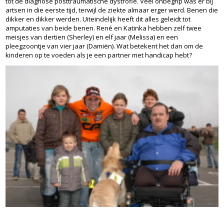
tot de diagnose posttraumatische dystrofie. Veel onbegrip was er bij
artsen in die eerste tijd, terwijl de ziekte almaar erger werd. Benen die
dikker en dikker werden. Uiteindelijk heeft dit alles geleidt tot
amputaties van beide benen. René en Katinka hebben zelf twee
meisjes van dertien (Sherley) en elf jaar (Melissa) en een
pleegzoontje van vier jaar (Damiën). Wat betekent het dan om de
kinderen op te voeden als je een partner met handicap hebt?