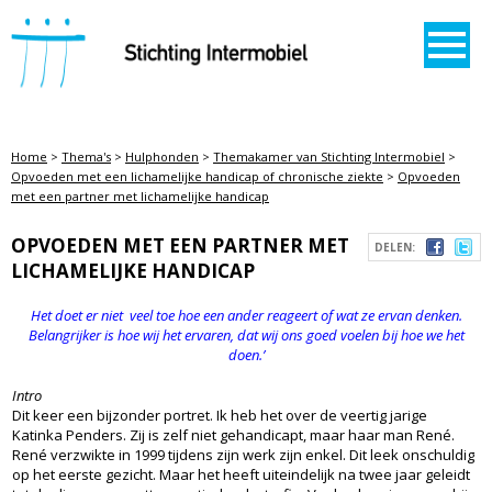
STICHTING INTERMOBIEL
Home
>
Thema's
>
Hulphonden
>
Themakamer van Stichting Intermobiel
>
Opvoeden met een lichamelijke handicap of chronische ziekte
>
Opvoeden
met een partner met lichamelijke handicap
OPVOEDEN MET EEN PARTNER MET
DELEN:
LICHAMELIJKE HANDICAP
Het doet er niet veel toe hoe een ander reageert of wat ze ervan denken.
Belangrijker is hoe wij het ervaren, dat wij ons goed voelen bij hoe we het
doen.’
Intro
Dit keer een bijzonder portret. Ik heb het over de veertig jarige
Katinka Penders. Zij is zelf niet gehandicapt, maar haar man René.
René verzwikte in 1999 tijdens zijn werk zijn enkel. Dit leek onschuldig
op het eerste gezicht. Maar het heeft uiteindelijk na twee jaar geleidt