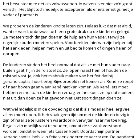
het bewuster mee net als volwassenen. In wezen is er niet zo’n groot
verschil. Het blijft toch moeilijk te accepteren als er iets ernstigs met je
vader of partner is.
We proberen de kinderen kind te laten zijn. Helaas lukt dat niet altijd,
want er wordt onbewust toch een grote druk op de kinderen gelegd.
Ze ‘moeten’ toch dingen doen in de hulp aan hun vader, terwijl ze
eigenlijk zouden moeten spelen. Voorbeelden hiervan zijn helpen bij
het aankleden, helpen met in en uit bed te komen of dingen halen of
oprapen.
De kinderen vinden het heel normaal dat als ze met hun vader naar
buiten gaat, hij in de rolstoel zit. Ze lopen naast hem of houden de
rolstoel vast. Ja, ook het misbruik maken van het feit dat hij
gehandicapt is, hoort erbij. Bijvoorbeeld niet komen als René ze roept
of naar boven gaan waar René niet kan komen. Als René iets moet
hebben en het aan de kinderen vraagt en het komt ze op dat moment
niet uit, dan doen ze het gewoon niet. Dat soort dingen doen ze.
Wat wel moeilijk is in de opvoeding is dat ik als moeder heel erg veel
alleen moet doen. Ik heb vaak geen tijd om met de kinderen bezig te
zijn of naar ze te luisteren waardoor ik verwijten naar me toe krijg.
Regels zijn moeilijk vast te houden, omdat deze vaak verstoord
worden, omdat er weer iets tussen komt. Doordat mijn partner
gehandicapt is, heb ik in feite vier kinderen te verzorgen. De aandacht