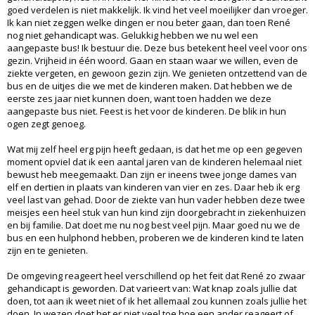
goed verdelen is niet makkelijk. Ik vind het veel moeilijker dan vroeger.
Ik kan niet zeggen welke dingen er nou beter gaan, dan toen René
nog niet gehandicapt was. Gelukkig hebben we nu wel een
aangepaste bus! Ik bestuur die. Deze bus betekent heel veel voor ons
gezin. Vrijheid in één woord. Gaan en staan waar we willen, even de
ziekte vergeten, en gewoon gezin zijn. We genieten ontzettend van de
bus en de uitjes die we met de kinderen maken. Dat hebben we de
eerste zes jaar niet kunnen doen, want toen hadden we deze
aangepaste bus niet. Feest is het voor de kinderen. De blik in hun
ogen zegt genoeg.
Wat mij zelf heel erg pijn heeft gedaan, is dat het me op een gegeven
moment opviel dat ik een aantal jaren van de kinderen helemaal niet
bewust heb meegemaakt. Dan zijn er ineens twee jonge dames van
elf en dertien in plaats van kinderen van vier en zes. Daar heb ik erg
veel last van gehad. Door de ziekte van hun vader hebben deze twee
meisjes een heel stuk van hun kind zijn doorgebracht in ziekenhuizen
en bij familie. Dat doet me nu nog best veel pijn. Maar goed nu we de
bus en een hulphond hebben, proberen we de kinderen kind te laten
zijn en te genieten.
De omgeving reageert heel verschillend op het feit dat René zo zwaar
gehandicapt is geworden. Dat varieert van: Wat knap zoals jullie dat
doen, tot aan ik weet niet of ik het allemaal zou kunnen zoals jullie het
doen. In wezen doet het er niet veel toe hoe een ander reageert of