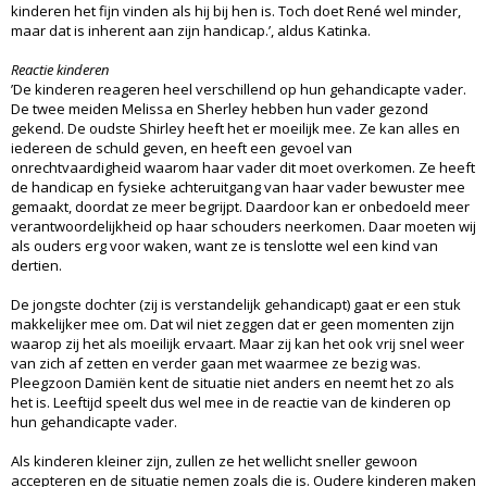
kinderen het fijn vinden als hij bij hen is. Toch doet René wel minder,
maar dat is inherent aan zijn handicap.’, aldus Katinka.
Reactie kinderen
’De kinderen reageren heel verschillend op hun gehandicapte vader.
De twee meiden Melissa en Sherley hebben hun vader gezond
gekend. De oudste Shirley heeft het er moeilijk mee. Ze kan alles en
iedereen de schuld geven, en heeft een gevoel van
onrechtvaardigheid waarom haar vader dit moet overkomen. Ze heeft
de handicap en fysieke achteruitgang van haar vader bewuster mee
gemaakt, doordat ze meer begrijpt. Daardoor kan er onbedoeld meer
verantwoordelijkheid op haar schouders neerkomen. Daar moeten wij
als ouders erg voor waken, want ze is tenslotte wel een kind van
dertien.
De jongste dochter (zij is verstandelijk gehandicapt) gaat er een stuk
makkelijker mee om. Dat wil niet zeggen dat er geen momenten zijn
waarop zij het als moeilijk ervaart. Maar zij kan het ook vrij snel weer
van zich af zetten en verder gaan met waarmee ze bezig was.
Pleegzoon Damiën kent de situatie niet anders en neemt het zo als
het is. Leeftijd speelt dus wel mee in de reactie van de kinderen op
hun gehandicapte vader.
Als kinderen kleiner zijn, zullen ze het wellicht sneller gewoon
accepteren en de situatie nemen zoals die is. Oudere kinderen maken