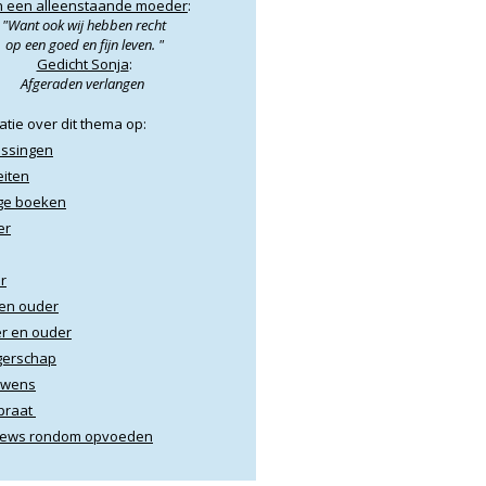
 een alleenstaande moeder
:
"Want ook wij hebben recht
op een goed en fijn leven. "
Gedicht Sonja
:
Afgeraden verlangen
tie over dit thema op:
ssingen
eiten
ge boeken
er
ar
 en ouder
er en ouder
erschap
rwens
epraat
views rondom opvoeden