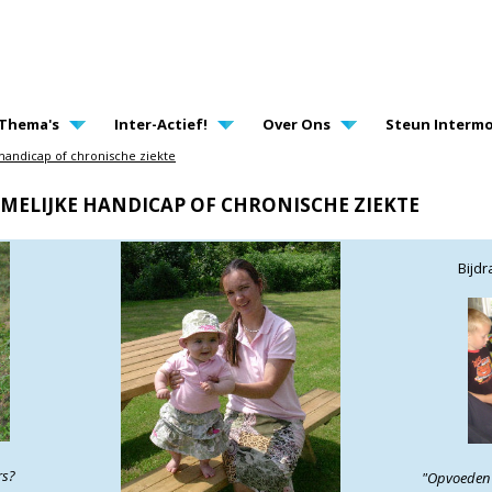
AVIGATION
Thema's
Inter-Actief!
Over Ons
Steun Intermo
andicap of chronische ziekte
MELIJKE HANDICAP OF CHRONISCHE ZIEKTE
Bijdr
rs?
"Opvoeden m