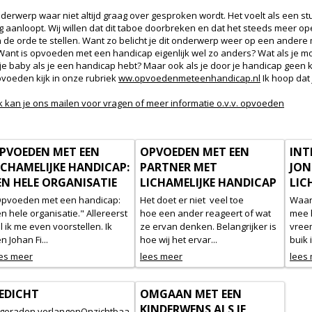
werp waar niet altijd graag over gesproken wordt. Het voelt als een stukj
 aanloopt. Wij willen dat dit taboe doorbreken en dat het steeds meer o
e orde te stellen. Want zo belicht je dit onderwerp weer op een andere 
Want is opvoeden met een handicap eigenlijk wel zo anders? Wat als je m
je baby als je een handicap hebt? Maar ook als je door je handicap geen k
voeden kijk in onze rubriek
ww.opvoedenmeteenhandicap.nl
Ik hoop dat 
 kan je ons mailen voor vragen of meer informatie o.v.v. opvoeden
PVOEDEN MET EEN
OPVOEDEN MET EEN
INT
ICHAMELIJKE HANDICAP:
PARTNER MET
JON
EN HELE ORGANISATIE
LICHAMELIJKE HANDICAP
LIC
pvoeden met een handicap:
Het doet er niet veel toe
Waar 
n hele organisatie." Allereerst
hoe een ander reageert of wat
mee 
l ik me even voorstellen. Ik
ze ervan denken. Belangrijker is
vreem
n Johan Fi...
hoe wij het ervar...
buik i
es meer
lees meer
lees
EDICHT
OMGAAN MET EEN
KINDERWENS ALS JE
geraden verlangenOnzichtbaa