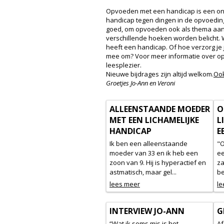
Opvoeden met een handicap is een onder
handicap tegen dingen in de opvoeding
goed, om opvoeden ook als thema aan d
verschillende hoeken worden belicht. 
heeft een handicap. Of hoe verzorg je 
mee om? Voor meer informatie over op
leesplezier.
Nieuwe bijdrages zijn altijd welkom.
Ook
Groetjes Jo-Ann en Veroni
ALLEENSTAANDE MOEDER
O
MET EEN LICHAMELIJKE
L
HANDICAP
E
Ik ben een alleenstaande
"O
moeder van 33 en ik heb een
ee
zoon van 9. Hij is hyperactief en
za
astmatisch, maar gel...
be
lees meer
le
INTERVIEW JO-ANN
G
“Wat ik soms mis is het
Af