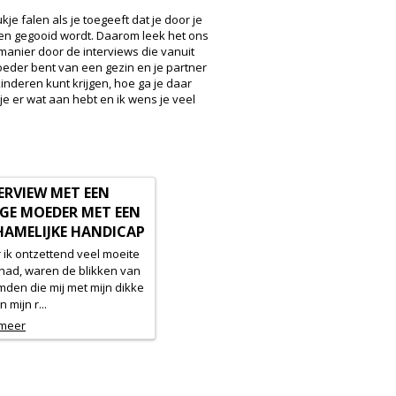
e falen als je toegeeft dat je door je
pen gegooid wordt. Daarom leek het ons
manier door de interviews die vanuit
oeder bent van een gezin en je partner
inderen kunt krijgen, hoe ga je daar
je er wat aan hebt en ik wens je veel
ERVIEW MET EEN
GE MOEDER MET EEN
HAMELIJKE HANDICAP
ik ontzettend veel moeite
had, waren de blikken van
den die mij met mijn dikke
n mijn r...
 meer