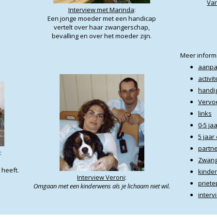
Van
Interview met Marinda
:
Een jonge moeder met een handicap
vertelt over haar zwangerschap,
bevalling en over het moeder zijn.
Meer informa
aanpa
activit
handi
Vervo
links
0-5 ja
5 jaar
partn
:
Zwang
 heeft.
kinde
Interview Veroni
:
priet
Omgaan met een kinderwens als je lichaam niet wil.
inter