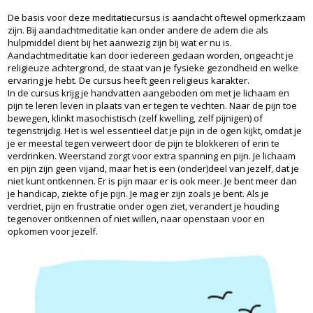
De basis voor deze meditatiecursus is aandacht oftewel opmerkzaam
zijn. Bij aandachtmeditatie kan onder andere de adem die als
hulpmiddel dient bij het aanwezig zijn bij wat er nu is.
Aandachtmeditatie kan door iedereen gedaan worden, ongeacht je
religieuze achtergrond, de staat van je fysieke gezondheid en welke
ervaring je hebt. De cursus heeft geen religieus karakter.
In de cursus krijg je handvatten aangeboden om met je lichaam en
pijn te leren leven in plaats van er tegen te vechten. Naar de pijn toe
bewegen, klinkt masochistisch (zelf kwelling, zelf pijnigen) of
tegenstrijdig. Het is wel essentieel dat je pijn in de ogen kijkt, omdat je
je er meestal tegen verweert door de pijn te blokkeren of erin te
verdrinken. Weerstand zorgt voor extra spanning en pijn. Je lichaam
en pijn zijn geen vijand, maar het is een (onder)deel van jezelf, dat je
niet kunt ontkennen. Er is pijn maar er is ook meer. Je bent meer dan
je handicap, ziekte of je pijn. Je mag er zijn zoals je bent. Als je
verdriet, pijn en frustratie onder ogen ziet, verandert je houding
tegenover ontkennen of niet willen, naar openstaan voor en
opkomen voor jezelf.