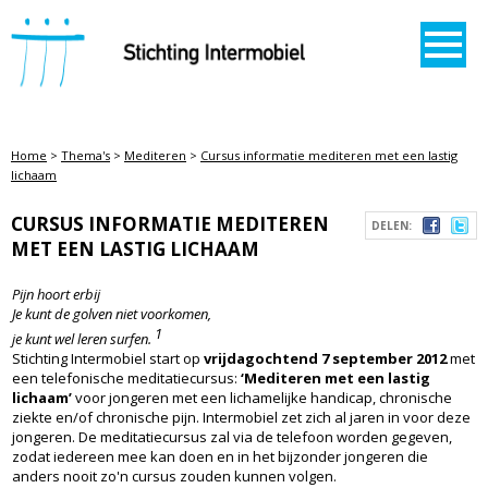
STICHTING INTERMOBIEL
Home
>
Thema's
>
Mediteren
>
Cursus informatie mediteren met een lastig
lichaam
CURSUS INFORMATIE MEDITEREN
DELEN:
MET EEN LASTIG LICHAAM
Pijn hoort erbij
Je kunt de golven niet voorkomen,
1
je kunt wel leren surfen.
Stichting Intermobiel start op
vrijdagochtend 7 september 2012
met
een telefonische meditatiecursus:
‘Mediteren met een lastig
lichaam’
voor jongeren met een lichamelijke handicap, chronische
ziekte en/of chronische pijn. Intermobiel zet zich al jaren in voor deze
jongeren. De meditatiecursus zal via de telefoon worden gegeven,
zodat iedereen mee kan doen en in het bijzonder jongeren die
anders nooit zo'n cursus zouden kunnen volgen.