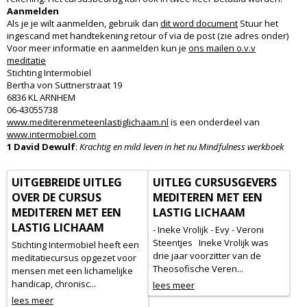
Aanmelden
Als je je wilt aanmelden, gebruik dan
dit word document
Stuur het
ingescand met handtekening retour of via de post (zie adres onder)
Voor meer informatie en aanmelden kun je
ons mailen o.v.v
meditatie
Stichting Intermobiel
Bertha von Suttnerstraat 19
6836 KL ARNHEM
06-43055738
www.mediterenmeteenlastiglichaam.nl
is een onderdeel van
www.intermobiel.com
1 David Dewulf
:
Krachtig en mild leven in het nu Mindfulness werkboek
UITGEBREIDE UITLEG
UITLEG CURSUSGEVERS
OVER DE CURSUS
MEDITEREN MET EEN
MEDITEREN MET EEN
LASTIG LICHAAM
LASTIG LICHAAM
- Ineke Vrolijk - Evy - Veroni
Steentjes Ineke Vrolijk was
Stichting Intermobiel heeft een
drie jaar voorzitter van de
meditatiecursus opgezet voor
Theosofische Veren...
mensen met een lichamelijke
handicap, chronisc...
lees meer
lees meer