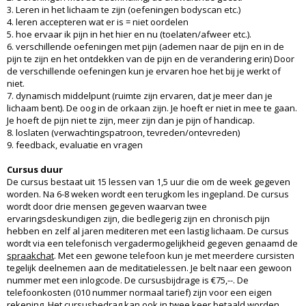
3. Leren in het lichaam te zijn (oefeningen bodyscan etc.)
4. leren accepteren wat er is = niet oordelen
5. hoe ervaar ik pijn in het hier en nu (toelaten/afweer etc.).
6. verschillende oefeningen met pijn (ademen naar de pijn en in de
pijn te zijn en het ontdekken van de pijn en de verandering erin) Door
de verschillende oefeningen kun je ervaren hoe het bij je werkt of
niet.
7. dynamisch middelpunt (ruimte zijn ervaren, dat je meer dan je
lichaam bent). De oog in de orkaan zijn. Je hoeft er niet in mee te gaan.
Je hoeft de pijn niet te zijn, meer zijn dan je pijn of handicap.
8. loslaten (verwachtingspatroon, tevreden/ontevreden)
9. feedback, evaluatie en vragen
Cursus duur
De cursus bestaat uit 15 lessen van 1,5 uur die om de week gegeven
worden. Na 6-8 weken wordt een terugkom les ingepland. De cursus
wordt door drie mensen gegeven waarvan twee
ervaringsdeskundigen zijn, die bedlegerig zijn en chronisch pijn
hebben en zelf al jaren mediteren met een lastig lichaam. De cursus
wordt via een telefonisch vergadermogelijkheid gegeven genaamd de
spraakchat
. Met een gewone telefoon kun je met meerdere cursisten
tegelijk deelnemen aan de meditatielessen. Je belt naar een gewoon
nummer met een inlogcode. De cursusbijdrage is €75,--. De
telefoonkosten (010 nummer normaal tarief) zijn voor een eigen
rekening. Het cursusbedrag kan ook in twee keer betaald worden.