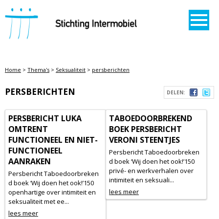
STICHTING INTERMOBIEL
Home
>
Thema's
>
Seksualiteit
>
persberichten
PERSBERICHTEN
DELEN:
PERSBERICHT LUKA
TABOEDOORBREKEND
OMTRENT
BOEK PERSBERICHT
FUNCTIONEEL EN NIET-
VERONI STEENTJES
FUNCTIONEEL
Persbericht Taboedoorbreken
AANRAKEN
d boek ‘Wij doen het ook!’150
privé- en werkverhalen over
Persbericht Taboedoorbreken
intimiteit en seksuali...
d boek ‘Wij doen het ook!’150
lees meer
openhartige over intimiteit en
seksualiteit met ee...
lees meer