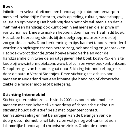
Boek
Intimiteit en seksualiteit met een handicap zijn taboeonderwerpen
met veel invloedrijke factoren, zoals opleiding, cultuur, maatschappij,
religie en opvoeding. Het boek ‘Wij doen het ook!’ wil laten zien dat je
‘het’ met een handicap óók kunt doen. Veel mensen die er privé of
vanuit hun werk mee te maken hebben, doen hun verhaal in dit boek.
Het taboe heerst nog steeds bij de doelgroep, maar zeker ook bij
zorgprofessionals. Door herkenning en tips kan het taboe verminderd
worden en bijdragen tot een betere zorg, behandeling en gesprekken.
Het boek wordt door de grote hoeveelheid verhalen voor de
handzaamheid in twee delen uitgegeven. Het boek kost € 45,- en is te
koop bij
www.intermobiel.com
,
www.bol.com
en
www.boekenbent.com
.
De opbrengst van het boek gaat naar Stichting Intermobiel, opgezet
door de auteur Veroni Steentjes. Deze stichting zet zich in voor
mensen in Nederland met een lichamelijke handicap of chronische
ziekte die minder mobiel of bedlegerig.
Stichting Intermobiel
Stichting Intermobiel zet zich sinds 2003 in voor minder mobiele
mensen met een lichamelijke handicap of chronische ziekte. De
stichting houdt zich actief bezig met lotgenotencontact,
kennisuitwisseling en het behartigen van de belangen van de
doelgroep. Intermobiel wil laten zien wat je nog wél kunt met een
lichamelijke handicap of chronische ziekte. Onder de noemer