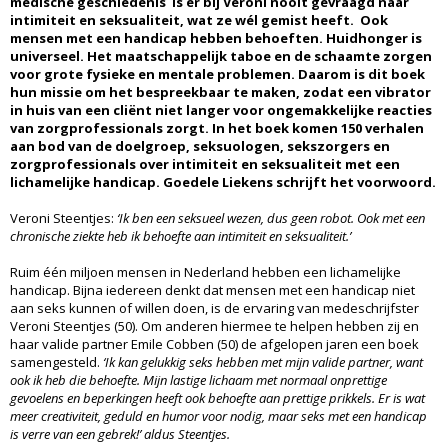
medische geschiedenis is er bij Veroni nooit gevraagd naar
intimiteit en seksualiteit, wat ze wél gemist heeft. Ook
mensen met een handicap hebben behoeften. Huidhonger is
universeel. Het maatschappelijk taboe en de schaamte zorgen
voor grote fysieke en mentale problemen. Daarom is dit boek
hun missie om het bespreekbaar te maken, zodat een vibrator
in huis van een cliënt niet langer voor ongemakkelijke reacties
van zorgprofessionals zorgt. In het boek komen 150 verhalen
aan bod van de doelgroep, seksuologen, sekszorgers en
zorgprofessionals over intimiteit en seksualiteit met een
lichamelijke handicap. Goedele Liekens schrijft het voorwoord.
Veroni Steentjes:
‘Ik ben een seksueel wezen, dus geen robot. Ook met een
chronische ziekte heb ik behoefte aan intimiteit en seksualiteit.’
Ruim één miljoen mensen in Nederland hebben een lichamelijke
handicap. Bijna iedereen denkt dat mensen met een handicap niet
aan seks kunnen of willen doen, is de ervaring van medeschrijfster
Veroni Steentjes (50). Om anderen hiermee te helpen hebben zij en
haar valide partner Emile Cobben (50) de afgelopen jaren een boek
samengesteld.
‘Ik kan gelukkig seks hebben met mijn valide partner, want
ook ik heb die behoefte. Mijn lastige lichaam met normaal onprettige
gevoelens en beperkingen heeft ook behoefte aan prettige prikkels. Er is wat
meer creativiteit, geduld en humor voor nodig, maar seks met een handicap
is verre van een gebrek!’ aldus Steentjes.