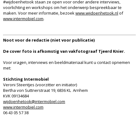
#wijdoenhetook staan ze open voor onder andere interviews,
voorlichting en workshops om het onderwerp bespreekbaar te
maken. Voor meer informatie, bezoek
www.wijdoenhetook.nl
of
www.intermobiel.com
.
Noot voor de redactie (niet voor publicatie)
De cover foto is afkomstig van vakfotograaf Tjeerd Knier.
Voor vragen, interviews en beeldmateriaal kunt u contact opnemen
met:
Stichting Intermobiel
Veroni Steentjes (voorzitter en initiator)
Bertha von Suttnerstraat 19, 6836 KL Arnhem
KVK 09134684
wijdoenhetook@intermobiel.com
www.intermobiel.com
06 43 05 57 38