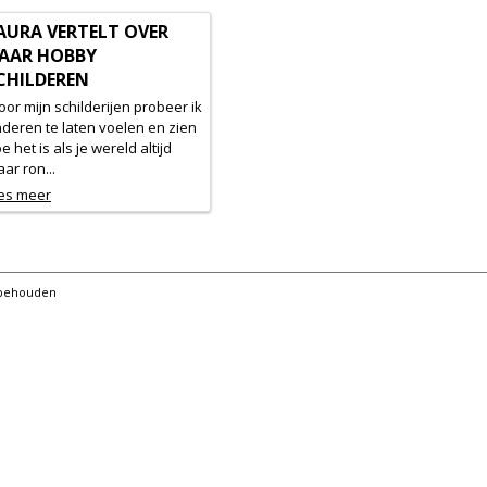
AURA VERTELT OVER
AAR HOBBY
CHILDEREN
oor mijn schilderijen probeer ik
deren te laten voelen en zien
e het is als je wereld altijd
ar ron...
es meer
orbehouden