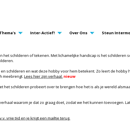
AVIGATION
Thema's
Inter-Actief!
Over Ons
Steun Intermo
 het schilderen of tekenen. Met lichamelijke handicap is het schilderen s
ilderen.
n en schilderen en wat deze hobby voor hem betekent. Zo leert de hobby h
ich meebrengt.
Lees hier zijn verhaal.
nieuw
met het schilderen probeert over te brengen hoe het is als je wereld alsmaa
uw verhaal waarom je dat zo graag doet, zodat we het kunnen toevoegen. La
.v. vrije tijd en je krijgt een mailtje terug.