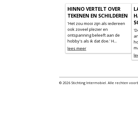
HINNO VERTELT OVER
L
TEKENEN EN SCHILDEREN
H
S
'Het zou mooi zijn als iedereen
ook zoveel plezier en
'D
ontspanning beleeft aan de
an
hobby's als ik dat doe.' H...
ho
ma
lees meer
le
© 2026 Stichting Intermobiel. Alle rechten vo