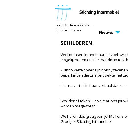
STICHTING INTERMOBIEL
Home
>
Thema's
>
Vrije
Tijd
>
Schilderen
MAIN PAGE N
Nieuws
SCHILDEREN
Veel mensen kunnen hun gevoel kwijt in
mogelijkheden om met handicap te sch
- Hinno vertelt over zijn hobby tekene
beperkingen die zijn longziekte met z
- Laura vertelt in haar verhaal dat ze 
Schilder of teken jij ook, mail ons jo
worden toegevoegd.
We horen dus graag van je!
Mail ons o.v
Groetjes Stichting Intermobiel