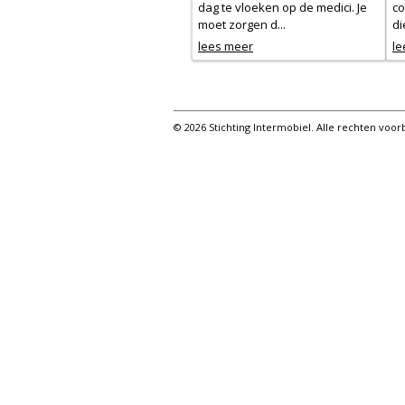
dag te vloeken op de medici. Je
co
moet zorgen d...
di
lees meer
le
© 2026 Stichting Intermobiel. Alle rechten vo