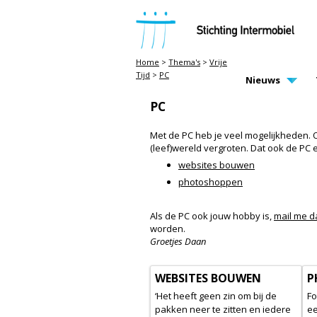
STICHTING INTERMOBIEL
Home
>
Thema's
>
Vrije
Tijd
>
PC
MAIN PAGE N
Nieuws
PC
Met de PC heb je veel mogelijkheden. O
(leef)wereld vergroten. Dat ook de PC e
websites bouwen
photoshoppen
Als de PC ook jouw hobby is,
mail me da
worden.
Groetjes Daan
WEBSITES BOUWEN
P
‘Het heeft geen zin om bij de
Fo
pakken neer te zitten en iedere
ee