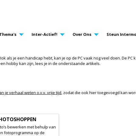
AVIGATION
Thema's
Inter-Actief!
Over Ons
Steun Intermo
ok als je een handicap hebt, kan je op de PC vaak nog veel doen. De PC k
en hobby kan zijn, lees je in de onderstaande artikels.
n je verhaal weten o.v.v. vrije tijd
, zodat die ook hier toegevoegd kan wor
HOTOSHOPPEN
to’s bewerken met behulp van
n fotoprogramma op de