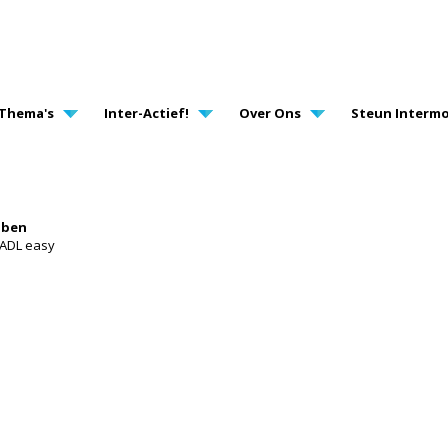
AVIGATION
Thema's
Inter-Actief!
Over Ons
Steun Intermo
bben
 ADL easy