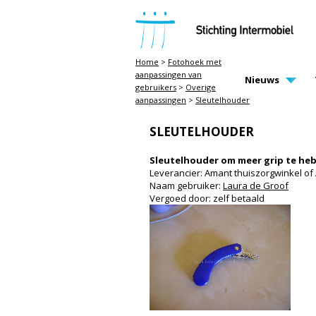
STICHTING INTERMOBIEL
Home
>
Fotohoek met
aanpassingen van
MAIN PAGE N
Nieuws
gebruikers
>
Overige
aanpassingen
>
Sleutelhouder
SLEUTELHOUDER
Sleutelhouder om meer grip te he
Leverancier: Amant thuiszorgwinkel of
Naam gebruiker:
Laura de Groof
Vergoed door: zelf betaald