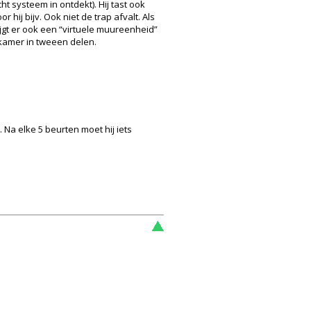
t systeem in ontdekt). Hij tast ook
hij bijv. Ook niet de trap afvalt. Als
rijgt er ook een “virtuele muureenheid”
n kamer in tweeen delen.
 Na elke 5 beurten moet hij iets