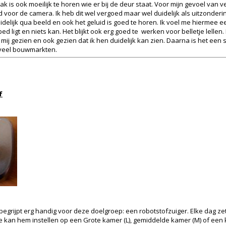
k is ook moeilijk te horen wie er bij de deur staat. Voor mijn gevoel van ve
or de camera. Ik heb dit wel vergoed maar wel duidelijk als uitzondering. 
idelijk qua beeld en ook het geluid is goed te horen. Ik voel me hiermee e
d ligt en niets kan. Het blijkt ook erg goed te werken voor belletje lelle
j gezien en ook gezien dat ik hen duidelijk kan zien. Daarna is het een 
j veel bouwmarkten.
f
begrijpt erg handig voor deze doelgroep: een robotstofzuiger. Elke dag zet
Je kan hem instellen op een Grote kamer (L), gemiddelde kamer (M) of een k