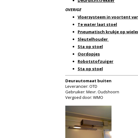
Deurdichttrekker
OVERIGE
Vloersysteem in voortent v
Te water laat stoel
Pneumatisch krukje op wiele
Sleutelhouder
Sta op stoel
Oordopjes
Robotstofzuiger
Sta op stoel
Deurautomaat buiten
Leverancier: OTD
Gebruiker: Mevr. Oudshoorn
Vergoed door: WMO