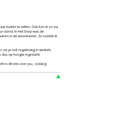
ar buiten te willen. Ook kon ik zo via
eur stond. In Het Dorp was de
 waren in de woonkamer. Zo voelde ik
 zie je ook regelmatig in winkels
 dus op hoogte ingesteld.
t is dit iets voor jou, zodat jij