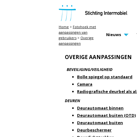
STICHTING INTERMOBIEL
Home
>
Fotohoek met
aanpassingen van
MAIN PAGE N
Nieuws
gebruikers
>
Overige
aanpassingen
OVERIGE AANPASSINGEN
BEVEILIGING/VEILIGHEID
Bolle spiegel op standaard
Camara
Radiografische deurbel als 
DEUREN
Deurautomaat binnen
Deurautomaat buiten (OTD)
Deurautomaat buiten
Deurbeschermer