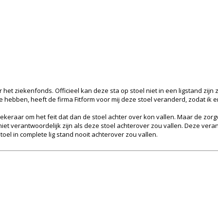
 het ziekenfonds. Officieel kan deze sta op stoel niet in een ligstand zijn zo
 hebben, heeft de firma Fitform voor mij deze stoel veranderd, zodat ik er
zekeraar om het feit dat dan de stoel achter over kon vallen. Maar de zorgv
et verantwoordelijk zijn als deze stoel achterover zou vallen. Deze veran
toel in complete lig stand nooit achterover zou vallen.