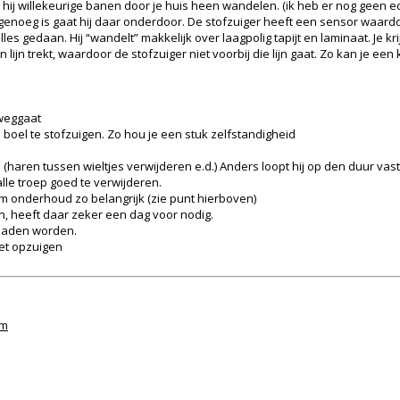
hij willekeurige banen door je huis heen wandelen. (ik heb er nog geen ech
enoeg is gaat hij daar onderdoor. De stofzuiger heeft een sensor waardoor 
alles gedaan. Hij “wandelt” makkelijk over laagpolig tapijt en laminaat. Je k
en lijn trekt, waardoor de stofzuiger niet voorbij die lijn gaat. Zo kan je ee
 weggaat
 boel te stofzuigen. Zo hou je een stuk zelfstandigheid
aren tussen wieltjes verwijderen e.d.) Anders loopt hij op den duur vast.
le troep goed te verwijderen.
rom onderhoud zo belangrijk (zie punt hierboven)
, heeft daar zeker een dag voor nodig.
eladen worden.
niet opzuigen
rm