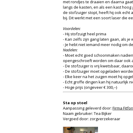
met rondjes te draaien en daarna gaat 
langs de kasten, en als een kast hoog g
de stofzuiger stopt, heeft hij ook echt 
bij. Dit werkt met een soort laser die e
Voordelen:
- Hij stofzuigt heel prima
- Kan zelfs zijn gang laten gaan, als je
- Je hebt niet iemand meer nodig om de
Nadelen:
- Moet echt goed schoonmaken nadien (h
opengeschroeft worden om daar ook al
- De stofzuiger is vrij kwetsbaar, daa
- De stofzuiger moet opgeladen worden
- Elke keer na het zuigen moet hij opg
- Echt groffe dingen kan hij natuurlijk 
- Hoge prijs (ongeveer € 300,--)
Sta op stoel
Aanpassing geleverd door:
Firma Fitfo
Naam gebruiker: Tea Bijker
Vergoed door: zorgverzekeraar