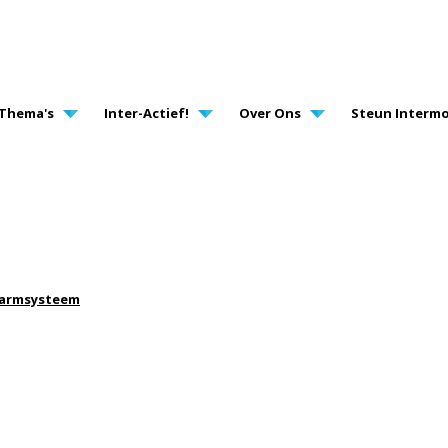
AVIGATION
Thema's
Inter-Actief!
Over Ons
Steun Intermo
alarmsysteem