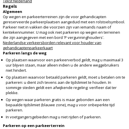
Tekst Nederland
Regels
Algemeen
Op wegen en parkeerterreinen zijn de voor gehandicapten
gereserveerde parkeerplaatsen aangeduid met een rolstoelsymbool.
Parkeer niet in vakken die voorzien zijn van iemands naam of
kentekennummer. U mag ook niet parkeren op wegen en terreinen
die zijn aangegeven met een bord 'P vergunninghouders'.
Nederlandse verkeersborden relevant voor houder van
gehandicaptenparkeerkaart
Parkeren langs de weg
Op plaatsen waarvoor een parkeerverbod geldt, mag u maximaal 3
uur blijven staan, maar alleen indien u de andere weggebruikers
niet hindert.
Op plaatsen waarvoor betaald parkeren geldt, moet u betalen om te
parkeren: u dient zich tevens aan de tijdslimiet te houden. In
sommige steden geldt een afwijkende regeling: verifieer dat ter
plekke.
Op wegen waar parkeren gratis is maar gebonden aan een
bepaalde tijdslimiet (blauwe zone), mag u voor onbeperkte tijd
parkeren.
In voetgangersgebieden mag u niet rijden of parkeren.
Parkeren op een parkeerterrein