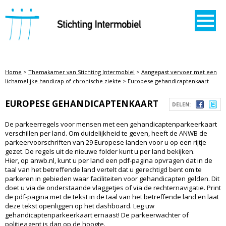
STICHTING INTERMOBIEL
Home
>
Themakamer van Stichting Intermobiel
>
Aangepast vervoer met een
lichamelijke handicap of chronische ziekte
>
Europese gehandicaptenkaart
EUROPESE GEHANDICAPTENKAART
DELEN:
De parkeerregels voor mensen met een gehandicaptenparkeerkaart
verschillen per land. Om duidelijkheid te geven, heeft de ANWB de
parkeervoorschriften van 29 Europese landen voor u op een rijtje
gezet. De regels uit de nieuwe folder kunt u per land bekijken.
Hier, op anwb.nl, kunt u per land een pdf-pagina opvragen dat in de
taal van het betreffende land vertelt dat u gerechtigd bent om te
parkeren in gebieden waar faciliteiten voor gehandicapten gelden. Dit
doet u via de onderstaande vlaggetjes of via de rechternavigatie. Print
de pdf-pagina met de tekst in de taal van het betreffende land en laat
deze tekst openliggen op het dashboard. Leg uw
gehandicaptenparkeerkaart ernaast! De parkeerwachter of
politieagent is dan op de hoogte.