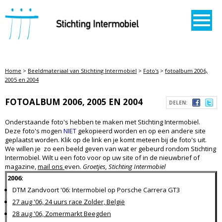
STICHTING INTERMOBIEL
Home
>
Beeldmateriaal van Stichting Intermobiel
>
Foto's
>
fotoalbum 2006,
2005 en 2004
FOTOALBUM 2006, 2005 EN 2004
DELEN:
Onderstaande foto's hebben te maken met Stichting Intermobiel.
Deze foto's mogen
NIET
gekopieerd worden en op een andere site
geplaatst worden. Klik op de link en je komt meteen bij de foto's uit.
We willen je zo een beeld geven van wat er gebeurd rondom Stichting
Intermobiel. Wilt u een foto voor op uw site of in de nieuwbrief of
magazine,
mail ons
even.
Groetjes, Stichting Intermobiel
2006:
DTM Zandvoort '06: Intermobiel op Porsche Carrera GT3
27 aug '06, 24 uurs race Zolder, België
28 aug '06, Zomermarkt Beegden