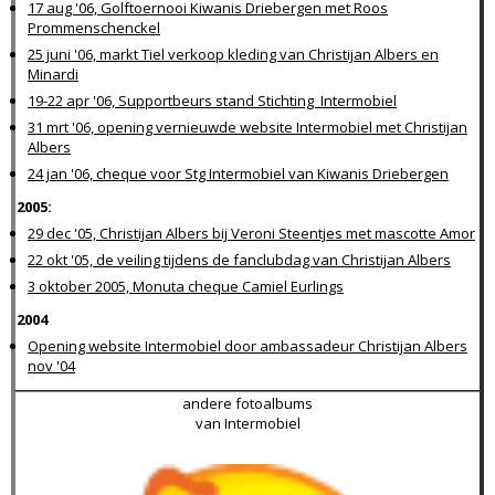
17 aug '06, Golftoernooi Kiwanis Driebergen met Roos
Prommenschenckel
25 juni '06, markt Tiel verkoop kleding van Christijan Albers en
Minardi
19-22 apr '06, Supportbeurs stand Stichting Intermobiel
31 mrt '06, opening vernieuwde website Intermobiel met Christijan
Albers
24 jan '06, cheque voor Stg Intermobiel van Kiwanis Driebergen
2005:
29 dec '05, Christijan Albers bij Veroni Steentjes met mascotte Amor
22 okt '05, de veiling tijdens de fanclubdag van Christijan Albers
3 oktober 2005, Monuta cheque Camiel Eurlings
2004
Opening website Intermobiel door ambassadeur Christijan Albers
nov '04
andere fotoalbums
van Intermobiel